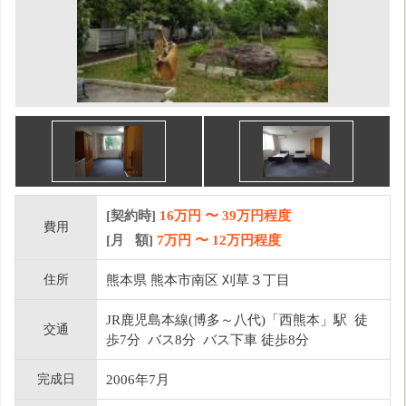
[契約時]
16万円
〜
39
万円程度
費用
[月 額]
7
万円 〜
12
万円程度
住所
熊本県 熊本市南区 刈草３丁目
JR鹿児島本線(博多～八代)「西熊本」駅 徒
交通
歩7分 バス8分 バス下車 徒歩8分
完成日
2006年7月