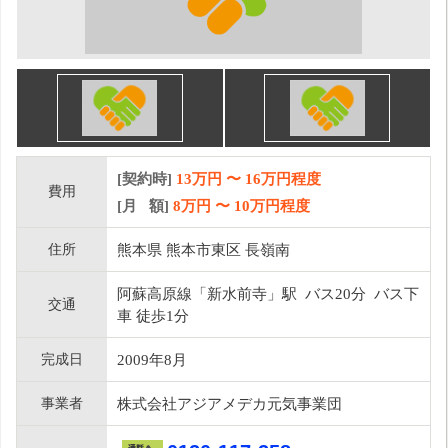
[契約時]
13万円
〜
16
万円程度
費用
[月 額]
8
万円 〜
10
万円程度
住所
熊本県 熊本市東区 長嶺南
阿蘇高原線「新水前寺」駅 バス20分 バス下
交通
車 徒歩1分
完成日
2009年8月
事業者
株式会社アジアメデカ元気事業団