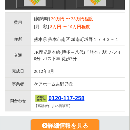
[契約時]
20万円
〜
23
万円程度
費用
[月 額]
8
万円 〜
10
万円程度
住所
熊本県 熊本市南区 城南町坂野１７９３－１
JR鹿児島本線(博多～八代)「熊本」駅 バス4
交通
0分 バス下車 徒歩7分
完成日
2012年8月
事業者
ケアホーム吉野乃丘
0120-117-258
問合わせ
【高齢者住まい相談室】
詳細情報を見る