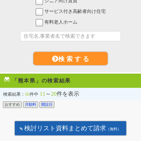
シニア向け賃貸
サービス付き高齢者向け住宅
有料老人ホーム
検 索 す る
「熊本県」の検索結果
11
～
20
件を表示
検索結果：
66
件中
おすすめ
月額料
開設日
検討リスト資料まとめて請求
（無料）