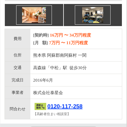
[契約時]
16万円
〜
34
万円程度
費用
[月 額]
7
万円 〜
11
万円程度
住所
熊本県 阿蘇郡南阿蘇村 一関
交通
高森線「中松」駅 徒歩30分
完成日
2016年6月
事業者
株式会社泰星会
0120-117-258
問合わせ
【高齢者住まい相談室】