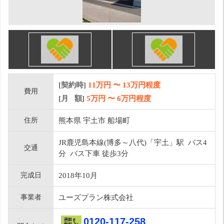
[契約時]
11万円
〜
13
万円程度
費用
[月 額]
5
万円 〜
6
万円程度
住所
熊本県 宇土市 船場町
JR鹿児島本線(博多～八代)「宇土」駅 バス4
交通
分 バス下車 徒歩3分
完成日
2018年10月
事業者
ユーズプラン株式会社
0120-117-258