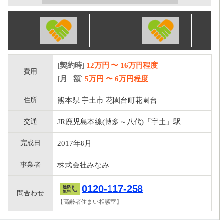
[契約時]
12万円
〜
16
万円程度
費用
[月 額]
5
万円 〜
6
万円程度
住所
熊本県 宇土市 花園台町花園台
交通
JR鹿児島本線(博多～八代)「宇土」駅
完成日
2017年8月
事業者
株式会社みなみ
0120-117-258
問合わせ
【高齢者住まい相談室】