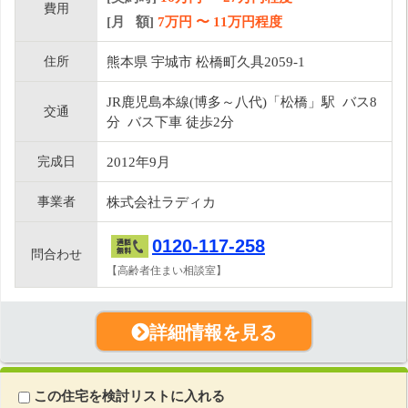
費用
[月 額]
7
万円 〜
11
万円程度
住所
熊本県 宇城市 松橋町久具2059-1
JR鹿児島本線(博多～八代)「松橋」駅 バス8
交通
分 バス下車 徒歩2分
完成日
2012年9月
事業者
株式会社ラディカ
0120-117-258
問合わせ
【高齢者住まい相談室】
詳細情報を見る
この住宅を検討リストに入れる