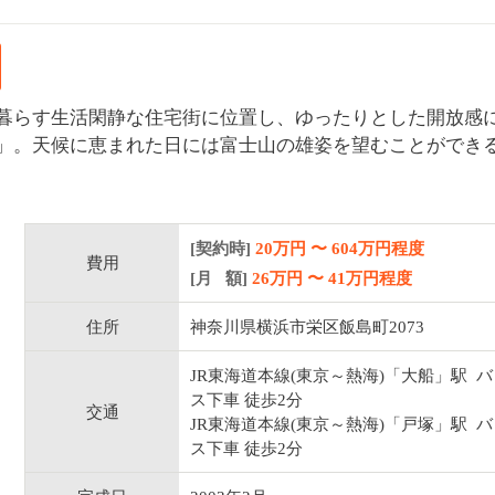
暮らす生活閑静な住宅街に位置し、ゆったりとした開放感
」。天候に恵まれた日には富士山の雄姿を望むことができ
[契約時]
20万円
〜
604
万円程度
費用
[月 額]
26
万円 〜
41
万円程度
住所
神奈川県横浜市栄区飯島町2073
JR東海道本線(東京～熱海)「大船」駅 バ
ス下車 徒歩2分
交通
JR東海道本線(東京～熱海)「戸塚」駅 バ
ス下車 徒歩2分