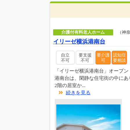
介護付有料老人ホーム
（神
イリーゼ横浜港南台
自立
要支援
要介護
認知症
不可
不可
可
要相談
「イリーゼ横浜港南台」オープン
港南台は、閑静な住宅街の中にあ
2階の居室か...
続きを見る