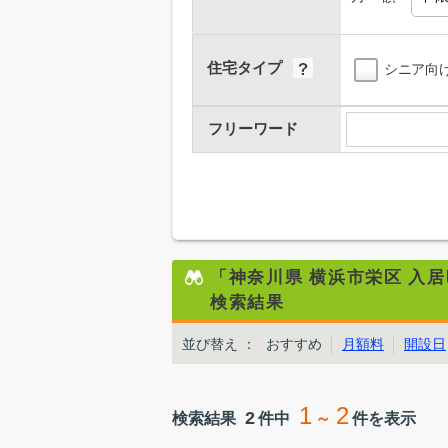
住宅タイプ
シニア向
フリーワード
「神奈川県 横浜市栄区 入
検索結果
並び替え
：
おすすめ
月額料
開設日
1
2
2
検索結果
件中
～
件を表示