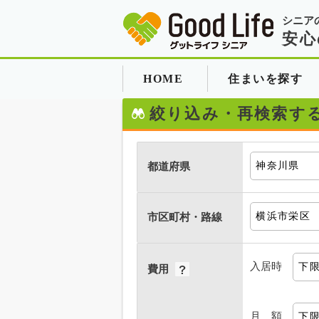
シニア
安心
HOME
住まいを探す
絞り込み・再検索す
都道府県
市区町村・路線
入居時
費用
月 額