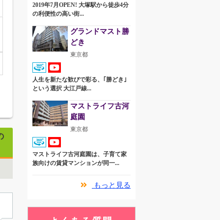
2019年7月OPEN! 大塚駅から徒歩4分
の利便性の高い街...
グランドマスト勝
どき
東京都
人生を新たな歓びで彩る、｢勝どき｣
という選択 大江戸線...
マストライフ古河
庭園
東京都
の
マストライフ古河庭園は、子育て家
族向けの賃貸マンションが同一...
もっと見る