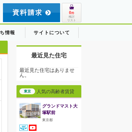
8
0
件
検討
リスト
ち情報
サイトについて
最近見た住宅
最近見た住宅はありませ
ん。
人気の高齢者賃貸
東京
グランドマスト大
塚駅前
東京都