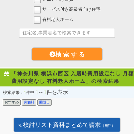
サービス付き高齢者向け住宅
有料老人ホーム
検 索 す る
「神奈川県 横浜市西区 入居時費用設定なし 月額
費用設定なし 有料老人ホーム」の検索結果
1
～
1
件を表示
検索結果：
1
件中
おすすめ
月額料
開設日
検討リスト資料まとめて請求
（無料）