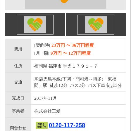
[契約時]
23万円
〜
36
万円程度
費用
[月 額]
9
万円 〜
12
万円程度
住所
福岡県 福津市 手光１７９１－７
JR鹿児島本線(下関・門司港～博多)「東福
交通
間」駅 徒歩12分 バス2分 バス下車 徒歩3分
完成日
2017年11月
事業者
株式会社三愛
0120-117-258
問合わせ