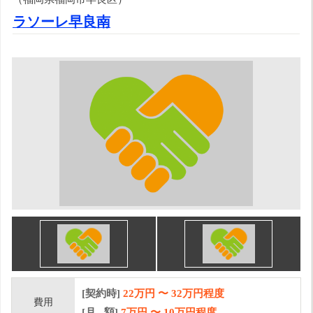
ラソーレ早良南
[契約時]
22万円
〜
32
万円程度
費用
[月 額]
7
万円 〜
10
万円程度