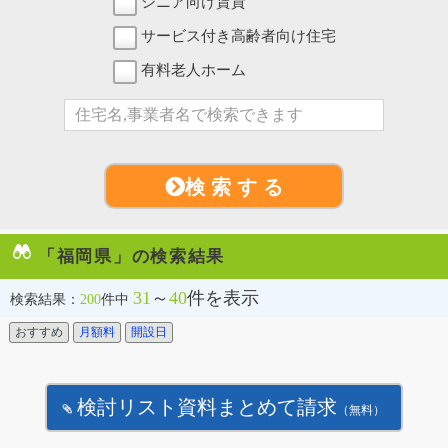
シニア向け賃貸
サービス付き高齢者向け住宅
有料老人ホーム
検 索 す る
「福岡県」の検索結果
31
～
40
件を表示
検索結果：
200
件中
おすすめ
月額料
開設日
検討リスト資料まとめて請求
（無料）