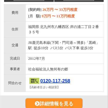
[契約時]
26万円
〜
33
万円程度
費用
[月 額]
9
万円 〜
11
万円程度
福岡県 北九州市八幡西区 岸の浦二丁目２番
住所
３５号
JR鹿児島本線(下関・門司港～博多)「黒崎」
交通
駅 徒歩10分 バス5分 バス下車 徒歩3分
完成日
2012年7月
事業者
社会福祉法人無何有の郷
0120-117-258
問合わせ
【高齢者住まい相談室】
詳細情報を見る