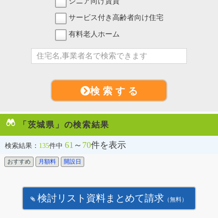
シニア向け賃貸
サービス付き高齢者向け住宅
有料老人ホーム
検 索 す る
「茨城県」の検索結果
61
～
70
件を表示
検索結果：
135
件中
おすすめ
月額料
開設日
検討リスト資料まとめて請求
（無料）