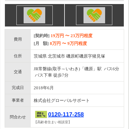
[契約時]
19万円
〜
23
万円程度
費用
[月 額]
8
万円 〜
9
万円程度
住所
茨城県 北茨城市 磯原町磯原字猪見塚
JR常磐線(取手～いわき)「磯原」駅 バス6分
交通
バス下車 徒歩7分
完成日
2018年6月
事業者
株式会社グローバルサポート
0120-117-258
問合わせ
【高齢者住まい相談室】