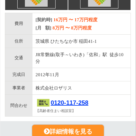
[契約時]
16万円
〜
17
万円程度
費用
[月 額]
8
万円 〜
8
万円程度
住所
茨城県 ひたちなか市 稲田41-1
JR常磐線(取手～いわき)「佐和」駅 徒歩10
交通
分
完成日
2012年11月
事業者
株式会社ロザリス
0120-117-258
問合わせ
【高齢者住まい相談室】
詳細情報を見る