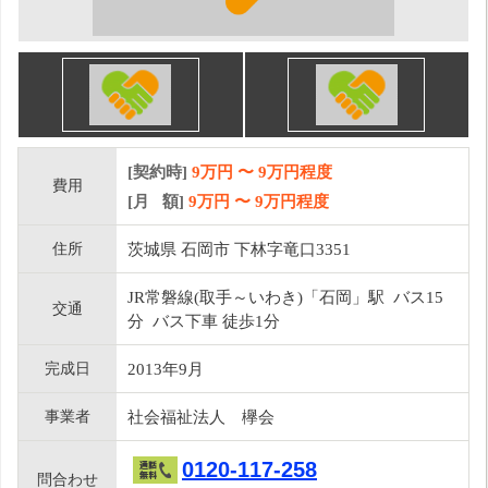
[契約時]
9万円
〜
9
万円程度
費用
[月 額]
9
万円 〜
9
万円程度
住所
茨城県 石岡市 下林字竜口3351
JR常磐線(取手～いわき)「石岡」駅 バス15
交通
分 バス下車 徒歩1分
完成日
2013年9月
事業者
社会福祉法人 欅会
0120-117-258
問合わせ