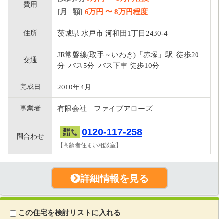
費用
[月 額]
6
万円 〜
8
万円程度
住所
茨城県 水戸市 河和田1丁目2430-4
JR常磐線(取手～いわき)「赤塚」駅 徒歩20
交通
分 バス5分 バス下車 徒歩10分
完成日
2010年4月
事業者
有限会社 ファイブアローズ
0120-117-258
問合わせ
【高齢者住まい相談室】
詳細情報を見る
この住宅を検討リストに入れる