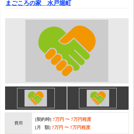
まごころの家 水戸堀町
[契約時]
7万円
〜
7
万円程度
費用
[月 額]
7
万円 〜
7
万円程度