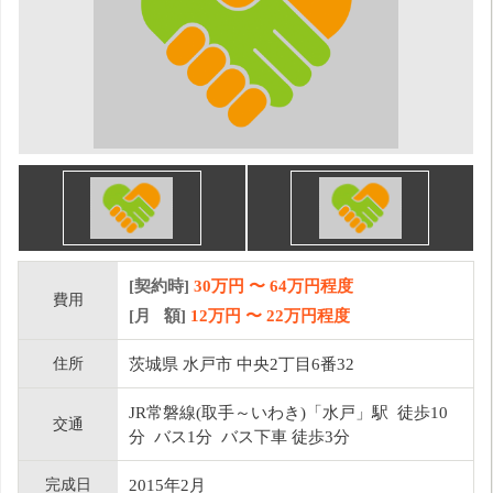
[契約時]
30万円
〜
64
万円程度
費用
[月 額]
12
万円 〜
22
万円程度
住所
茨城県 水戸市 中央2丁目6番32
JR常磐線(取手～いわき)「水戸」駅 徒歩10
交通
分 バス1分 バス下車 徒歩3分
完成日
2015年2月