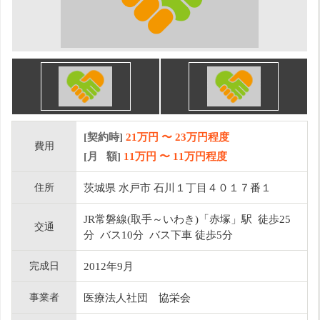
[契約時]
21万円
〜
23
万円程度
費用
[月 額]
11
万円 〜
11
万円程度
住所
茨城県 水戸市 石川１丁目４０１７番１
JR常磐線(取手～いわき)「赤塚」駅 徒歩25
交通
分 バス10分 バス下車 徒歩5分
完成日
2012年9月
事業者
医療法人社団 協栄会