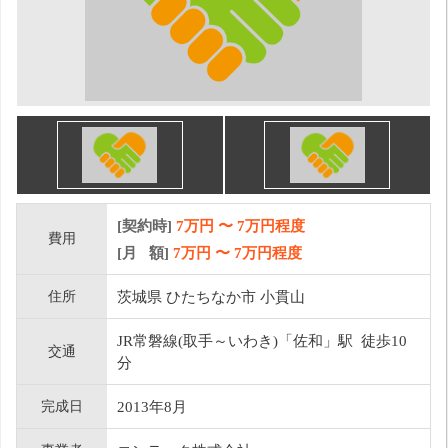
[契約時]
7万円
〜
7
万円程度
費用
[月 額]
7
万円 〜
7
万円程度
住所
茨城県 ひたちなか市 小貫山
JR常磐線(取手～いわき)「佐和」駅 徒歩10
交通
分
完成日
2013年8月