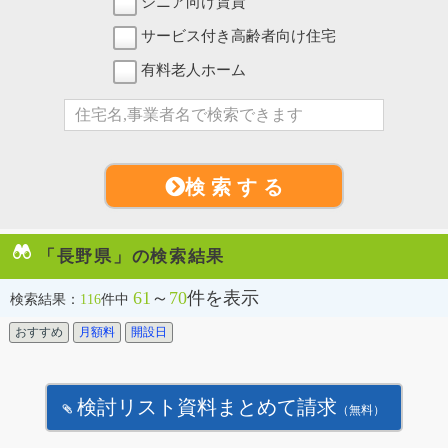
シニア向け賃貸
サービス付き高齢者向け住宅
有料老人ホーム
検 索 す る
「長野県」の検索結果
61
～
70
件を表示
検索結果：
116
件中
おすすめ
月額料
開設日
検討リスト資料まとめて請求
（無料）