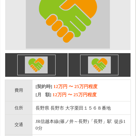
[契約時]
12万円
〜
25
万円程度
費用
[月 額]
12
万円 〜
25
万円程度
住所
長野県 長野市 大字栗田１５６８番地
JR信越本線(篠ノ井～長野)「長野」駅 徒歩1
交通
0分