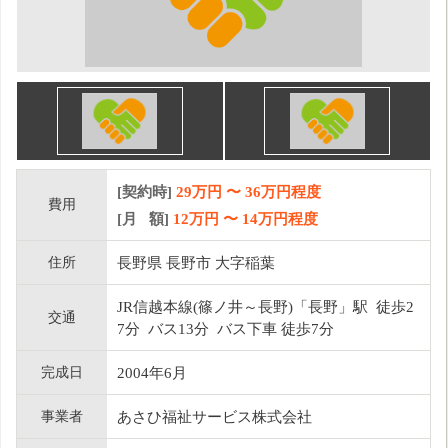
[契約時]
29万円
〜
36
万円程度
費用
[月 額]
12
万円 〜
14
万円程度
住所
長野県 長野市 大字稲葉
JR信越本線(篠ノ井～長野)「長野」駅 徒歩2
交通
7分 バス13分 バス下車 徒歩7分
完成日
2004年6月
事業者
あさひ福祉サービス株式会社