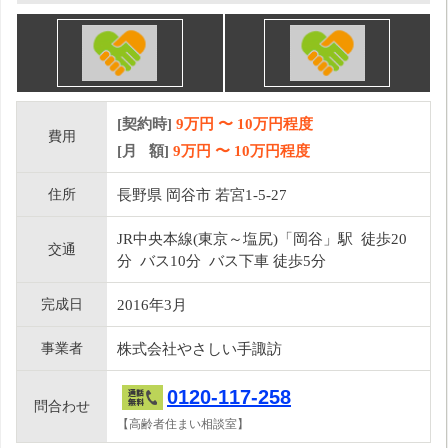
[契約時]
9万円
〜
10
万円程度
費用
[月 額]
9
万円 〜
10
万円程度
住所
長野県 岡谷市 若宮1-5-27
JR中央本線(東京～塩尻)「岡谷」駅 徒歩20
交通
分 バス10分 バス下車 徒歩5分
完成日
2016年3月
事業者
株式会社やさしい手諏訪
0120-117-258
問合わせ
【高齢者住まい相談室】