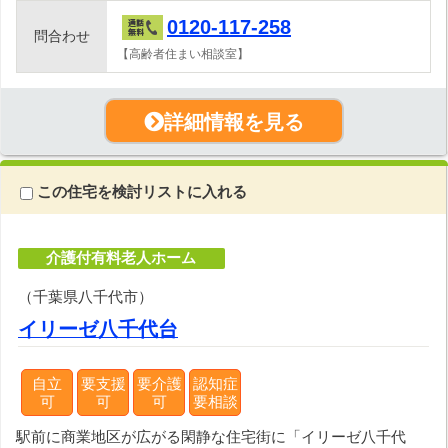
0120-117-258
問合わせ
【高齢者住まい相談室】
詳細情報を見る
この住宅を検討リストに入れる
介護付有料老人ホーム
（千葉県八千代市）
イリーゼ八千代台
自立
要支援
要介護
認知症
可
可
可
要相談
駅前に商業地区が広がる閑静な住宅街に「イリーゼ八千代