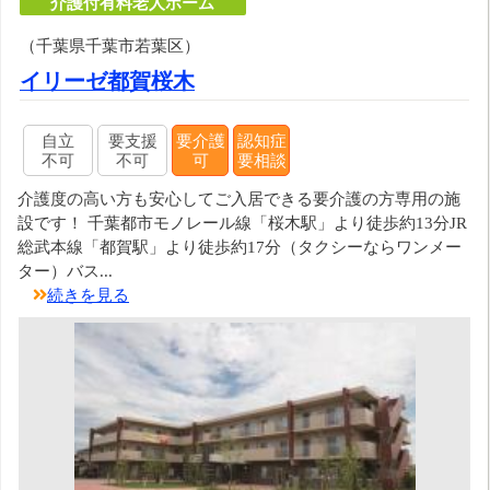
介護付有料老人ホーム
（千葉県千葉市若葉区）
イリーゼ都賀桜木
自立
要支援
要介護
認知症
不可
不可
可
要相談
介護度の高い方も安心してご入居できる要介護の方専用の施
設です！ 千葉都市モノレール線「桜木駅」より徒歩約13分JR
総武本線「都賀駅」より徒歩約17分（タクシーならワンメー
ター）バス...
続きを見る