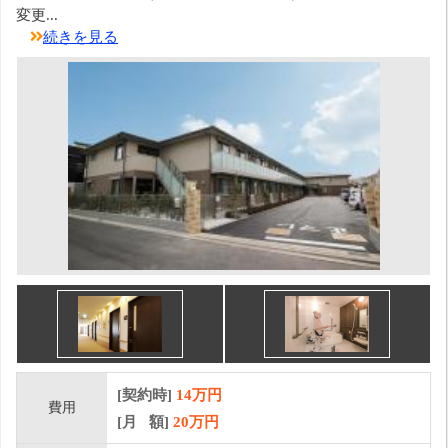
変更...
続きを見る
[契約時]
14万円
費用
[月 額]
20
万円