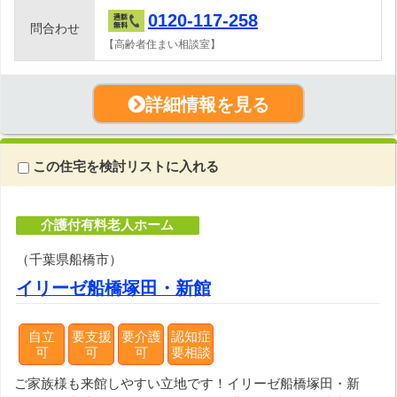
0120-117-258
問合わせ
【高齢者住まい相談室】
詳細情報を見る
この住宅を検討リストに入れる
介護付有料老人ホーム
（千葉県船橋市）
イリーゼ船橋塚田・新館
自立
要支援
要介護
認知症
可
可
可
要相談
ご家族様も来館しやすい立地です！イリーゼ船橋塚田・新