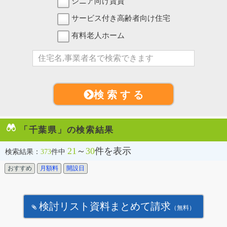
シニア向け賃貸
サービス付き高齢者向け住宅
有料老人ホーム
検 索 す る
「千葉県」の検索結果
21
～
30
件を表示
検索結果：
373
件中
おすすめ
月額料
開設日
検討リスト資料まとめて請求
（無料）