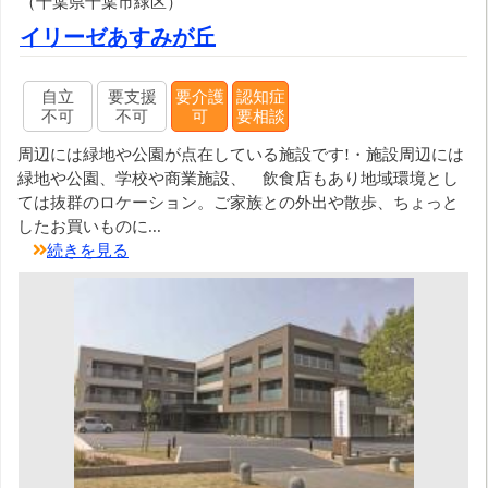
（千葉県千葉市緑区）
イリーゼあすみが丘
自立
要支援
要介護
認知症
不可
不可
可
要相談
周辺には緑地や公園が点在している施設です!・施設周辺には
緑地や公園、学校や商業施設、 飲食店もあり地域環境とし
ては抜群のロケーション。ご家族との外出や散歩、ちょっと
したお買いものに...
続きを見る