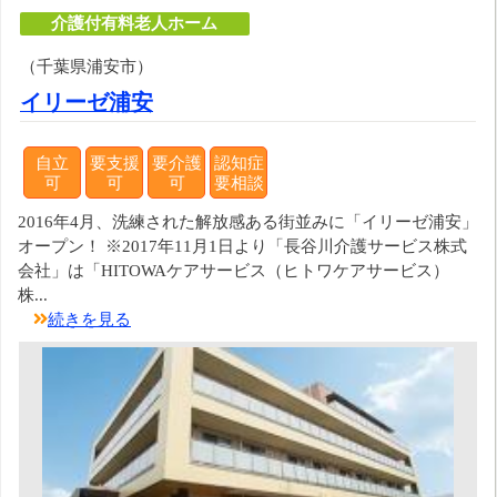
介護付有料老人ホーム
（千葉県浦安市）
イリーゼ浦安
自立
要支援
要介護
認知症
可
可
可
要相談
2016年4月、洗練された解放感ある街並みに「イリーゼ浦安」
オープン！ ※2017年11月1日より「長谷川介護サービス株式
会社」は「HITOWAケアサービス（ヒトワケアサービス）
株...
続きを見る