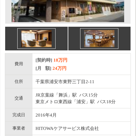
[契約時]
18万円
費用
[月 額]
24
万円
住所
千葉県浦安市東野三丁目2-11
JR京葉線「舞浜」駅 バス15分
交通
東京メトロ東西線「浦安」駅 バス18分
完成日
2016年4月
事業者
HITOWAケアサービス株式会社