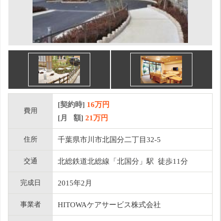
[契約時]
16万円
費用
[月 額]
21
万円
住所
千葉県市川市北国分二丁目32-5
交通
北総鉄道北総線「北国分」駅 徒歩11分
完成日
2015年2月
事業者
HITOWAケアサービス株式会社