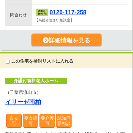
0120-117-258
問合わせ
【高齢者住まい相談室】
詳細情報を見る
この住宅を検討リストに入れる
介護付有料老人ホーム
（千葉県流山市）
イリーゼ南柏
自立
要支援
要介護
認知症
可
可
可
要相談