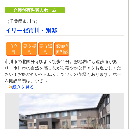
介護付有料老人ホーム
（千葉県市川市）
イリーゼ市川・別邸
自立
要支援
要介護
認知症
可
可
可
要相談
市川市の北国分寺駅より徒歩11分。敷地内にも遊歩道があ
り、市川市の自然を感じながら穏やかな日々をお過ごしくだ
さい！お庭がたいへん広く、ツツジの花壇もあります。ホー
ム開設当初は、小さ...
続きを見る