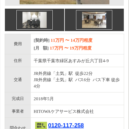
[契約時]
11万円
〜
14
万円程度
費用
[月 額]
17
万円 〜
19
万円程度
住所
千葉県千葉市緑区あすみが丘六丁目4-9
JR外房線「土気」駅 徒歩22分
交通
JR外房線「土気」駅 バス6分 バス下車 徒歩
4分
完成日
2018年5月
事業者
HITOWAケアサービス株式会社
0120-117-258
問合わせ