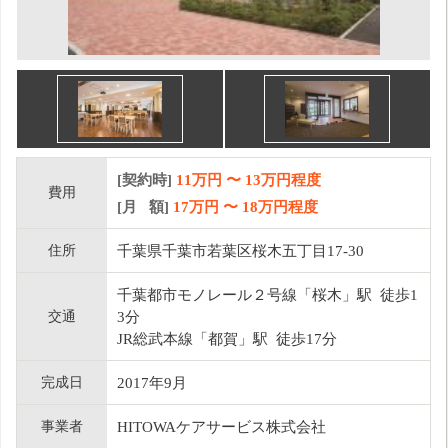
[契約時]
11万円
〜
13
万円程度
費用
[月 額]
17
万円 〜
18
万円程度
住所
千葉県千葉市若葉区桜木五丁目17-30
千葉都市モノレール２号線「桜木」駅 徒歩1
交通
3分
JR総武本線「都賀」駅 徒歩17分
完成日
2017年9月
事業者
HITOWAケアサービス株式会社