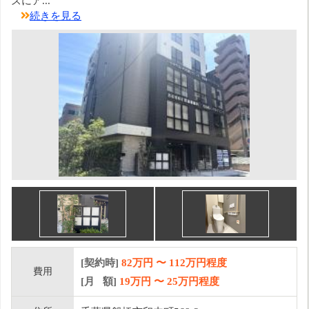
ズにア...
続きを見る
[契約時]
82万円
〜
112
万円程度
費用
[月 額]
19
万円 〜
25
万円程度