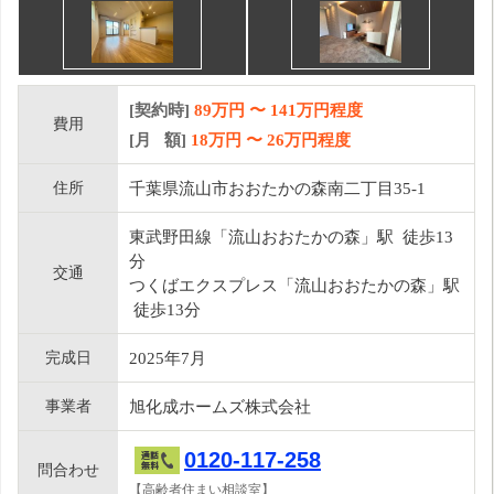
[契約時]
89万円
〜
141
万円程度
費用
[月 額]
18
万円 〜
26
万円程度
住所
千葉県流山市おおたかの森南二丁目35-1
東武野田線「流山おおたかの森」駅 徒歩13
分
交通
つくばエクスプレス「流山おおたかの森」駅
徒歩13分
完成日
2025年7月
事業者
旭化成ホームズ株式会社
0120-117-258
問合わせ
【高齢者住まい相談室】