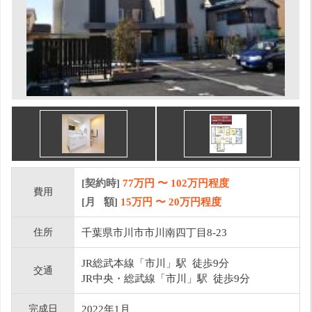
[契約時]
77万円
〜
102
万円程度
費用
[月 額]
15
万円 〜
20
万円程度
住所
千葉県市川市市川南四丁目8-23
JR総武本線「市川」駅 徒歩9分
交通
JR中央・総武線「市川」駅 徒歩9分
完成日
2022年1月