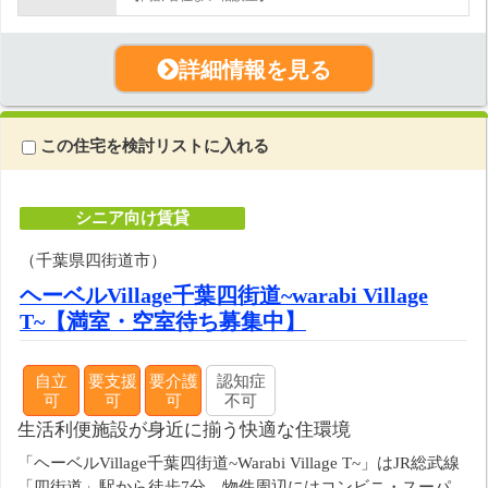
詳細情報を見る
この住宅を検討リストに入れる
シニア向け賃貸
（千葉県四街道市）
ヘーベルVillage千葉四街道~warabi Village
T~【満室・空室待ち募集中】
自立
要支援
要介護
認知症
可
可
可
不可
生活利便施設が身近に揃う快適な住環境
「ヘーベルVillage千葉四街道~Warabi Village T~」はJR総武線
「四街道」駅から徒歩7分、物件周辺にはコンビニ・スーパ