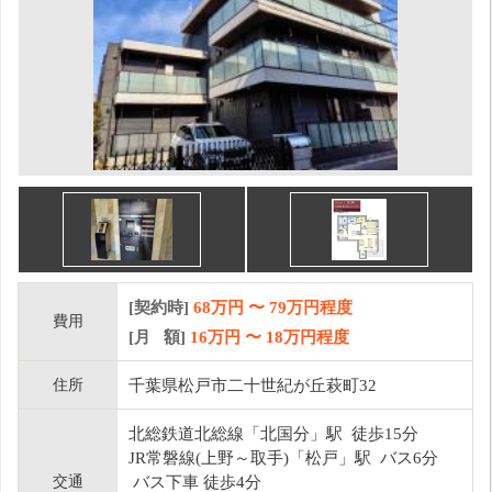
[契約時]
68万円
〜
79
万円程度
費用
[月 額]
16
万円 〜
18
万円程度
住所
千葉県松戸市二十世紀が丘萩町32
北総鉄道北総線「北国分」駅 徒歩15分
JR常磐線(上野～取手)「松戸」駅 バス6分
交通
バス下車 徒歩4分