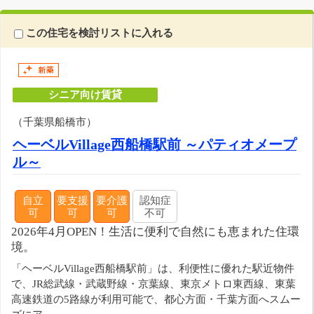
この住宅を検討リストに入れる
シニア向け賃貸
（千葉県船橋市）
ヘーベルVillage西船橋駅前 ～パティオメープ
ル～
自立
要支援
要介護
認知症
可
可
可
不可
2026年4月OPEN！生活に便利で自然にも恵まれた住環
境。
「ヘーベルVillage西船橋駅前」は、利便性に優れた駅近物件
で、JR総武線・武蔵野線・京葉線、東京メトロ東西線、東葉
高速鉄道の5路線が利用可能で、都心方面・千葉方面へスムー