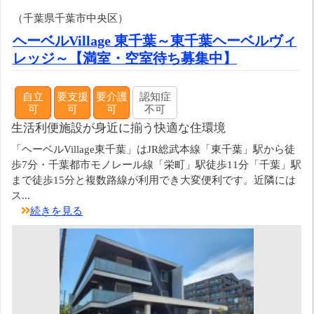
（千葉県千葉市中央区）
ヘーベルVillage 東千葉～東千葉ヘーベルヴィ
レッジ～【満室・空室待ち募集中】
自立
要支援
要介護
認知症
可
可
可
不可
生活利便施設が身近に揃う快適な住環境
「ヘーベルVillage東千葉」はJR総武本線「東千葉」駅から徒
歩7分・千葉都市モノレール線「栄町」駅徒歩11分「千葉」駅
まで徒歩15分と複数路線が利用でき大変便利です。近隣には
ス...
続きを見る