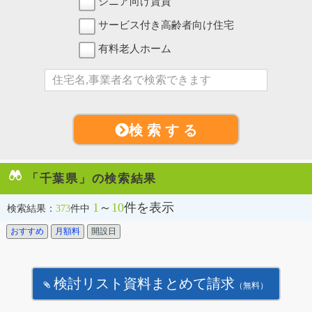
シニア向け賃貸
サービス付き高齢者向け住宅
有料老人ホーム
検 索 す る
「千葉県」の検索結果
1
～
10
件を表示
検索結果：
373
件中
おすすめ
月額料
開設日
検討リスト資料まとめて請求
（無料）