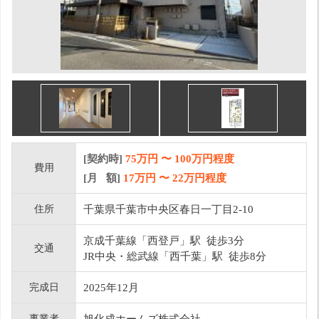
[契約時]
75万円
〜
100
万円程度
費用
[月 額]
17
万円 〜
22
万円程度
住所
千葉県千葉市中央区春日一丁目2-10
京成千葉線「西登戸」駅 徒歩3分
交通
JR中央・総武線「西千葉」駅 徒歩8分
完成日
2025年12月
事業者
旭化成ホームズ株式会社