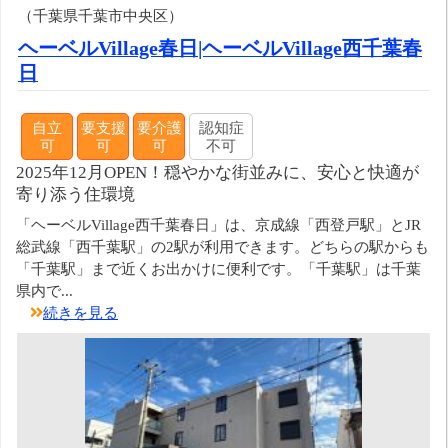
（千葉県千葉市中央区）
ヘーベルVillage春日|ヘーベルVillage西千葉春
日
自立
要支援
要介護
認知症
可
可
可
不可
2025年12月OPEN！穏やかな街並みに、安心と快適が
寄り添う住環境
「ヘーベルVillage西千葉春日」は、京成線「西登戸駅」とJR
総武線「西千葉駅」の2駅が利用できます。どちらの駅からも
「千葉駅」まで近くお出かけに便利です。「千葉駅」は千葉
県内で...
続きを見る