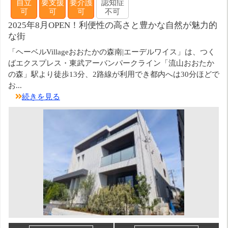
自立
要支援
要介護
認知症
可
可
可
不可
2025年8月OPEN！利便性の高さと豊かな自然が魅力的
な街
「ヘーベルVillageおおたかの森南|エーデルワイス」は、つく
ばエクスプレス・東武アーバンパークライン「流山おおたか
の森」駅より徒歩13分、2路線が利用でき都内へは30分ほどで
お...
続きを見る