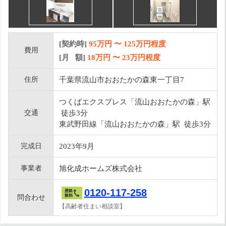
[契約時]
95万円
〜
125
万円程度
費用
[月 額]
18
万円 〜
23
万円程度
住所
千葉県流山市おおたかの森東一丁目7
つくばエクスプレス「流山おおたかの森」駅
交通
徒歩3分
東武野田線「流山おおたかの森」駅 徒歩3分
完成日
2023年9月
事業者
旭化成ホームズ株式会社
0120-117-258
問合わせ
【高齢者住まい相談室】