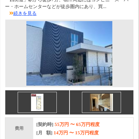
ー・ホームセンターなどが徒歩圏内にあり、買...
続きを見る
[契約時]
55万円
〜
65
万円程度
費用
[月 額]
14
万円 〜
15
万円程度