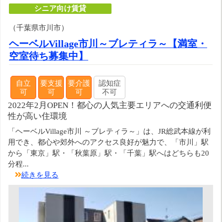
シニア向け賃貸
（千葉県市川市）
ヘーベルVillage市川～ブレティラ～【満室・
空室待ち募集中】
自立
要支援
要介護
認知症
可
可
可
不可
2022年2月OPEN！都心の人気主要エリアへの交通利便
性が高い住環境
「ヘーベルVillage市川 ～ブレティラ～」は、JR総武本線が利
用でき、都心や郊外へのアクセス良好が魅力で、「市川」駅
から「東京」駅・「秋葉原」駅・「千葉」駅へはどちらも20
分程...
続きを見る