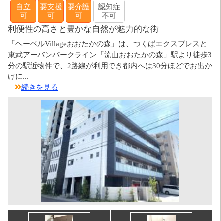
自立
要支援
要介護
認知症
可
可
可
不可
利便性の高さと豊かな自然が魅力的な街
「ヘーベルVillageおおたかの森」は、つくばエクスプレスと
東武アーバンパークライン「流山おおたかの森」駅より徒歩3
分の駅近物件で、2路線が利用でき都内へは30分ほどでお出か
けに...
続きを見る