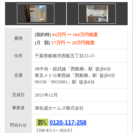
[契約時]
84万円
〜
104
万円程度
費用
[月 額]
17
万円 〜
20
万円程度
住所
千葉県船橋市西船五丁目23-15
JR中央・総武線「西船橋」駅 徒歩6分
交通
東京メトロ東西線「西船橋」駅 徒歩6分
99338「9933801」駅 徒歩6分
完成日
2021年12月
事業者
旭化成ホームズ株式会社
0120-117-258
問合わせ
【高齢者住まい相談室】