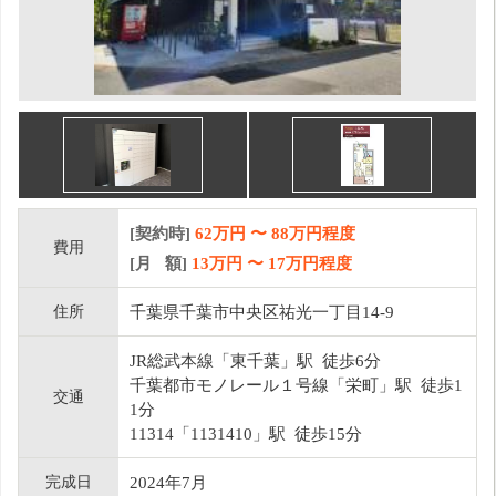
[契約時]
62万円
〜
88
万円程度
費用
[月 額]
13
万円 〜
17
万円程度
住所
千葉県千葉市中央区祐光一丁目14-9
JR総武本線「東千葉」駅 徒歩6分
千葉都市モノレール１号線「栄町」駅 徒歩1
交通
1分
11314「1131410」駅 徒歩15分
完成日
2024年7月