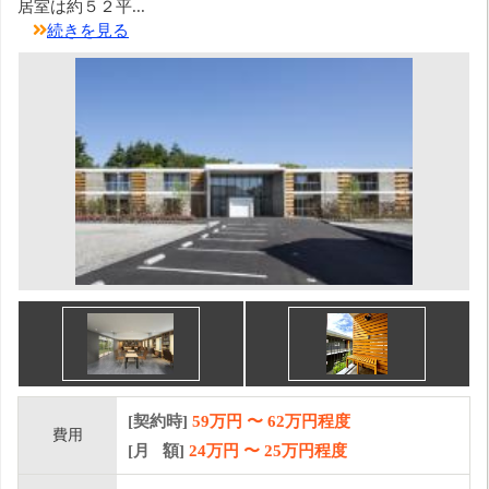
居室は約５２平...
続きを見る
[契約時]
59万円
〜
62
万円程度
費用
[月 額]
24
万円 〜
25
万円程度