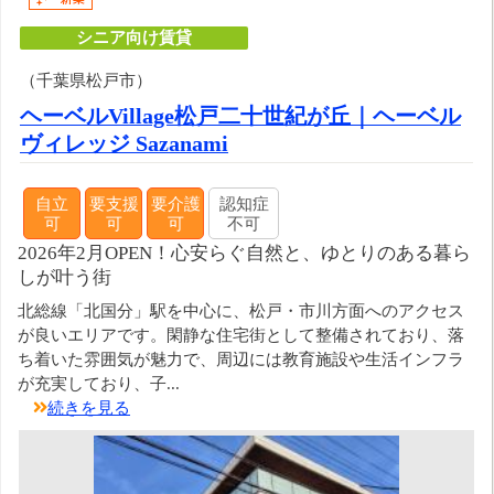
シニア向け賃貸
（千葉県松戸市）
ヘーベルVillage松戸二十世紀が丘｜ヘーベル
ヴィレッジ Sazanami
自立
要支援
要介護
認知症
可
可
可
不可
2026年2月OPEN！心安らぐ自然と、ゆとりのある暮ら
しが叶う街
北総線「北国分」駅を中心に、松戸・市川方面へのアクセス
が良いエリアです。閑静な住宅街として整備されており、落
ち着いた雰囲気が魅力で、周辺には教育施設や生活インフラ
が充実しており、子...
続きを見る