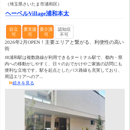
（埼玉県さいたま市浦和区）
ヘーベルVillage浦和本太
自立
要支援
要介護
認知症
可
可
可
不可
2026年2月OPEN！主要エリアと繋がる、利便性の高い
街
JR浦和駅は複数路線が利用できるターミナル駅で、都内・県
内への移動がしやすく、日々のおでかけやご家族の訪問にも
便利な立地です。駅を起点としたバス路線も充実しており、
周辺エリアへのア...
続きを見る