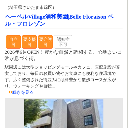
（埼玉県さいたま市緑区）
ヘーベルVillage浦和美園|Belle Floraison ベ
ル・フロレゾン
自立
要支援
要介護
認知症
可
可
可
不可
2026年6月OPEN！豊かな自然と調和する、心地よい日
常が息づく街。
駅周辺には大型ショッピングモールやカフェ、医療施設が充
実しており、毎日のお買い物やお食事にも便利な住環境で
す。広く整備された街並みには緑豊かな散歩コースが広が
り、ウォーキングや自転...
続きを見る