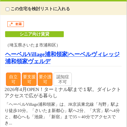
この住宅を検討リストに入れる
シニア向け賃貸
（埼玉県さいたま市浦和区）
ヘーベルVillage浦和領家|ヘーベルヴィレッジ
浦和領家ヴェルデ
自立
要支援
要介護
認知症
可
可
可
不可
2026年4月OPEN！ターミナル駅まで１駅。ダイレクト
アクセスで広がる暮らし
「ヘーベルVillage浦和領家」は、JR京浜東北線「与野」駅よ
り徒歩10分。「さいたま新都心」駅へ2分、「大宮」駅へ4分
と、都心へも「池袋」「新宿」まで35～40分でアクセスで
き...