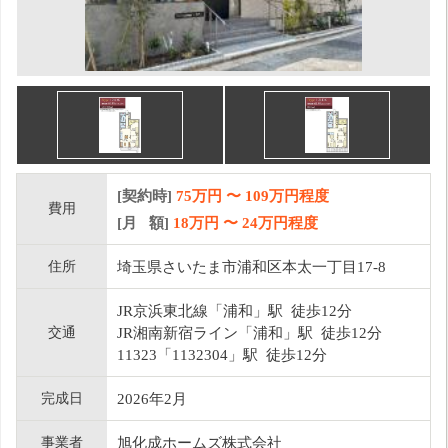
[契約時]
75万円
〜
109
万円程度
費用
[月 額]
18
万円 〜
24
万円程度
住所
埼玉県さいたま市浦和区本太一丁目17-8
JR京浜東北線「浦和」駅 徒歩12分
交通
JR湘南新宿ライン「浦和」駅 徒歩12分
11323「1132304」駅 徒歩12分
完成日
2026年2月
事業者
旭化成ホームズ株式会社