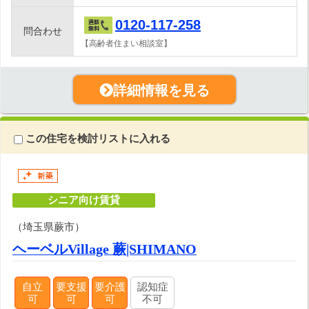
0120-117-258
問合わせ
【高齢者住まい相談室】
詳細情報を見る
この住宅を検討リストに入れる
シニア向け賃貸
（埼玉県蕨市）
ヘーベルVillage 蕨|SHIMANO
自立
要支援
要介護
認知症
可
可
可
不可