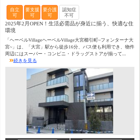
自立
要支援
要介護
認知症
可
可
可
不可
2025年2月OPEN！生活必需品が身近に揃う、快適な住
環境
「ヘーベルVillageヘーベルVillage大宮櫛引町~フォンターナ大
宮~」は、「大宮」駅から徒歩16分、バス便も利用でき、物件
周辺にはスーパー・コンビニ・ドラッグストアが揃って...
続きを見る