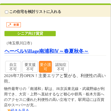
この住宅を検討リストに入れる
シニア向け賃貸
（埼玉県川口市）
ヘーベルVillage南浦和Ⅳ～春夏秋冬～
自立
要支援
要介護
認知症
不可
不可
可
不可
2026年7月OPEN！主要エリアと繋がる、利便性の高い
街。
物件最寄りの「南浦和」駅は、JR京浜東北線・武蔵野線が利
用でき、大宮・上野へ直結するなど都心や群馬・栃木方面へ
のアクセスに優れた利便性の高い立地です。駅周辺には百貨
店やスーパーが充...
続きを見る