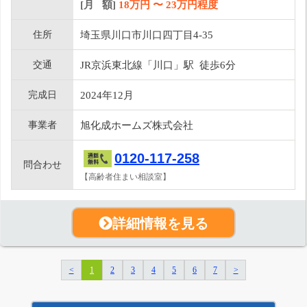
[月 額]
18
万円 〜
23
万円程度
住所
埼玉県川口市川口四丁目4-35
交通
JR京浜東北線「川口」駅 徒歩6分
完成日
2024年12月
事業者
旭化成ホームズ株式会社
0120-117-258
問合わせ
【高齢者住まい相談室】
詳細情報を見る
<
1
2
3
4
5
6
7
>