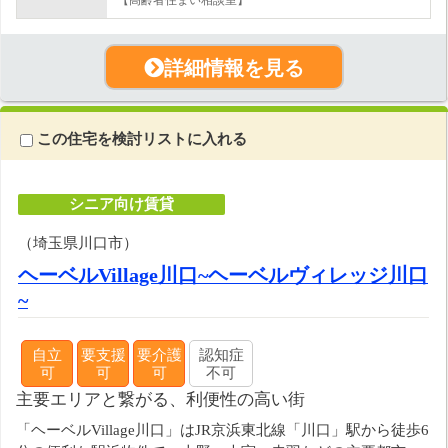
【高齢者住まい相談室】
詳細情報を見る
この住宅を検討リストに入れる
シニア向け賃貸
（埼玉県川口市）
ヘーベルVillage川口~ヘーベルヴィレッジ川口
~
自立
要支援
要介護
認知症
可
可
可
不可
主要エリアと繋がる、利便性の高い街
「ヘーベルVillage川口」はJR京浜東北線「川口」駅から徒歩6