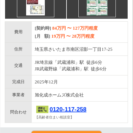
[契約時]
84万円
〜
127
万円程度
費用
[月 額]
19
万円 〜
28
万円程度
住所
埼玉県さいたま市南区沼影一丁目17-25
JR埼京線「武蔵浦和」駅 徒歩6分
交通
JR武蔵野線「武蔵浦和」駅 徒歩6分
完成日
2025年12月
事業者
旭化成ホームズ株式会社
0120-117-258
問合わせ
【高齢者住まい相談室】