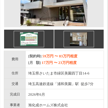
[契約時]
59万円
〜
83
万円程度
費用
[月 額]
17
万円 〜
23
万円程度
住所
埼玉県さいたま市緑区美園四丁目14-6
交通
埼玉高速鉄道線「浦和美園」駅 徒歩7分
完成日
2026年6月
事業者
旭化成ホームズ株式会社