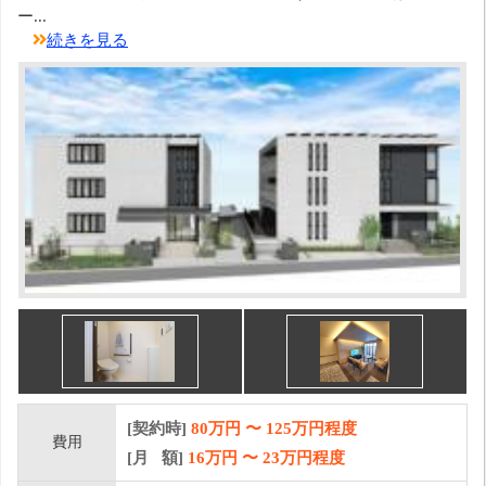
ー...
続きを見る
[契約時]
80万円
〜
125
万円程度
費用
[月 額]
16
万円 〜
23
万円程度