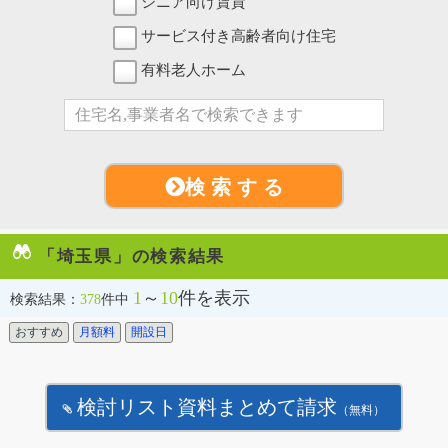
シニア向け賃貸
サービス付き高齢者向け住宅
有料老人ホーム
検 索 す る
「埼玉県」の検索結果
1
～
10
件を表示
検索結果：
378
件中
おすすめ
月額料
開設日
検討リスト資料まとめて請求
（無料）