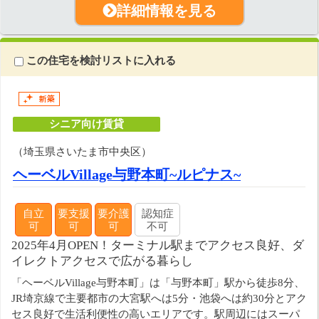
詳細情報を見る
この住宅を検討リストに入れる
シニア向け賃貸
（埼玉県さいたま市中央区）
ヘーベルVillage与野本町~ルピナス~
自立
要支援
要介護
認知症
可
可
可
不可
2025年4月OPEN！ターミナル駅までアクセス良好、ダ
イレクトアクセスで広がる暮らし
「ヘーベルVillage与野本町」は「与野本町」駅から徒歩8分、
JR埼京線で主要都市の大宮駅へは5分・池袋へは約30分とアク
セス良好で生活利便性の高いエリアです。駅周辺にはスーパ