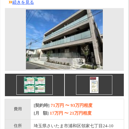
続きを見る
[契約時]
71万円
〜
93
万円程度
費用
[月 額]
17
万円 〜
21
万円程度
住所
埼玉県さいたま市浦和区領家七丁目24-10