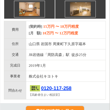
[契約時]
15万円
〜
18
万円程度
費用
[月 額]
10
万円 〜
12
万円程度
住所
山口県 岩国市 周東町下久原字蔵本
交通
JR岩徳線「周防高森」駅 徒歩25分
完成日
2019年1月
事業者
株式会社キヨトキ
0120-117-258
問合わせ
【高齢者住まい相談室】