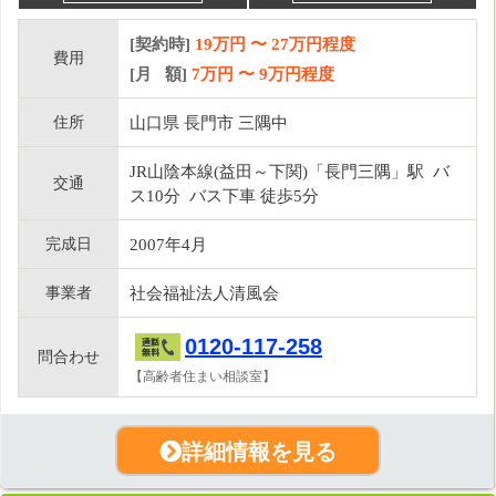
[契約時]
19万円
〜
27
万円程度
費用
[月 額]
7
万円 〜
9
万円程度
住所
山口県 長門市 三隅中
JR山陰本線(益田～下関)「長門三隅」駅 バ
交通
ス10分 バス下車 徒歩5分
完成日
2007年4月
事業者
社会福祉法人清風会
0120-117-258
問合わせ
【高齢者住まい相談室】
詳細情報を見る