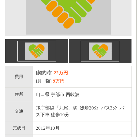
[契約時]
22万円
費用
[月 額]
9
万円
住所
山口県 宇部市 西岐波
JR宇部線「丸尾」駅 徒歩20分 バス3分 バ
交通
ス下車 徒歩10分
完成日
2012年10月