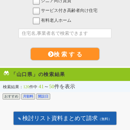
シニア向け賃貸
サービス付き高齢者向け住宅
有料老人ホーム
検 索 す る
「山口県」の検索結果
41
～
50
件を表示
検索結果：
120
件中
おすすめ
月額料
開設日
検討リスト資料まとめて請求
（無料）