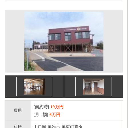
[契約時]
19万円
費用
[月 額]
6
万円
住所
山口県 美祢市 美東町真名