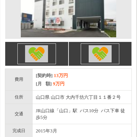
[契約時]
13万円
費用
[月 額]
9
万円
住所
山口県 山口市 大内千坊六丁目１１番２号
JR山口線「山口」駅 バス10分 バス下車 徒
交通
歩5分
完成日
2015年3月