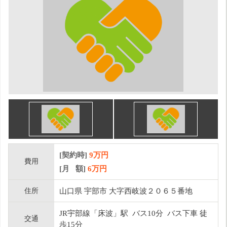
[契約時]
9万円
費用
[月 額]
6
万円
住所
山口県 宇部市 大字西岐波２０６５番地
JR宇部線「床波」駅 バス10分 バス下車 徒
交通
歩15分