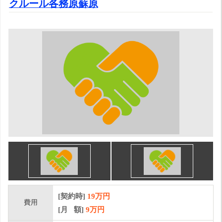
クルール各務原蘇原
[契約時]
19万円
費用
[月 額]
9
万円