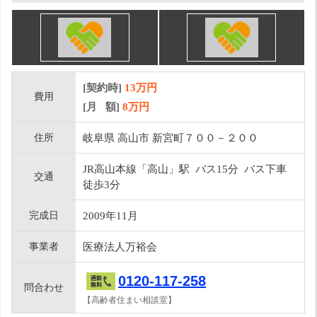
[契約時]
13万円
費用
[月 額]
8
万円
住所
岐阜県 高山市 新宮町７００－２００
JR高山本線「高山」駅 バス15分 バス下車
交通
徒歩3分
完成日
2009年11月
事業者
医療法人万裕会
0120-117-258
問合わせ
【高齢者住まい相談室】