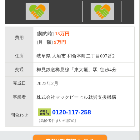
[契約時]
13万円
費用
[月 額]
9
万円
住所
岐阜県 大垣市 和合本町二丁目607番2
交通
樽見鉄道樽見線「東大垣」駅 徒歩4分
完成日
2023年2月
事業者
株式会社マックビーヒル就労支援機構
0120-117-258
問合わせ
【高齢者住まい相談室】