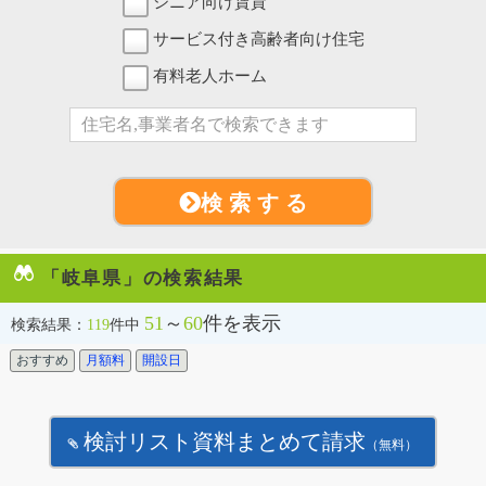
シニア向け賃貸
サービス付き高齢者向け住宅
有料老人ホーム
検 索 す る
「岐阜県」の検索結果
51
～
60
件を表示
検索結果：
119
件中
おすすめ
月額料
開設日
検討リスト資料まとめて請求
（無料）