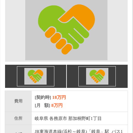
[契約時]
18万円
費用
[月 額]
8
万円
住所
岐阜県 各務原市 那加桐野町1丁目
JR東海道本線(浜松～岐阜)「岐阜」駅 バス1