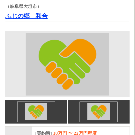
（岐阜県大垣市）
ふじの郷 和合
[契約時]
18万円
〜
22
万円程度