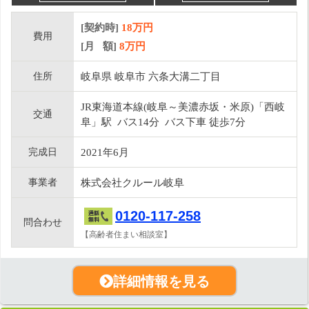
[契約時]
18万円
費用
[月 額]
8
万円
住所
岐阜県 岐阜市 六条大溝二丁目
JR東海道本線(岐阜～美濃赤坂・米原)「西岐
交通
阜」駅 バス14分 バス下車 徒歩7分
完成日
2021年6月
事業者
株式会社クルール岐阜
0120-117-258
問合わせ
【高齢者住まい相談室】
詳細情報を見る