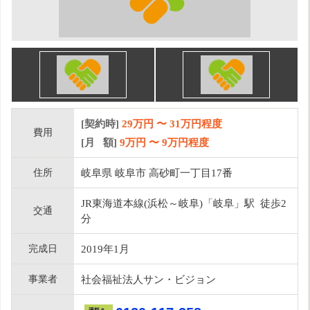
[契約時]
29万円
〜
31
万円程度
費用
[月 額]
9
万円 〜
9
万円程度
住所
岐阜県 岐阜市 高砂町一丁目17番
JR東海道本線(浜松～岐阜)「岐阜」駅 徒歩2
交通
分
完成日
2019年1月
事業者
社会福祉法人サン・ビジョン