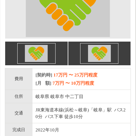
[契約時]
17万円
〜
25
万円程度
費用
[月 額]
7
万円 〜
10
万円程度
住所
岐阜県 岐阜市 中二丁目
JR東海道本線(浜松～岐阜)「岐阜」駅 バス2
交通
0分 バス下車 徒歩10分
完成日
2022年10月