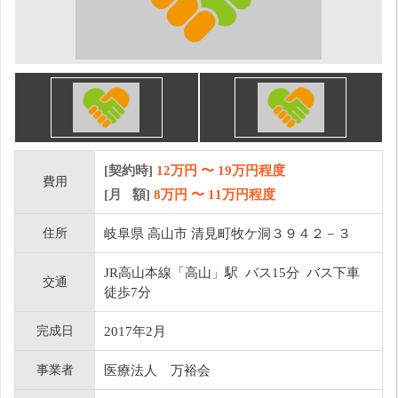
[契約時]
12万円
〜
19
万円程度
費用
[月 額]
8
万円 〜
11
万円程度
住所
岐阜県 高山市 清見町牧ケ洞３９４２－３
JR高山本線「高山」駅 バス15分 バス下車
交通
徒歩7分
完成日
2017年2月
事業者
医療法人 万裕会