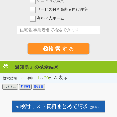
シニア向け賃貸
サービス付き高齢者向け住宅
有料老人ホーム
検 索 す る
「愛知県」の検索結果
11
～
20
件を表示
検索結果：
243
件中
おすすめ
月額料
開設日
検討リスト資料まとめて請求
（無料）