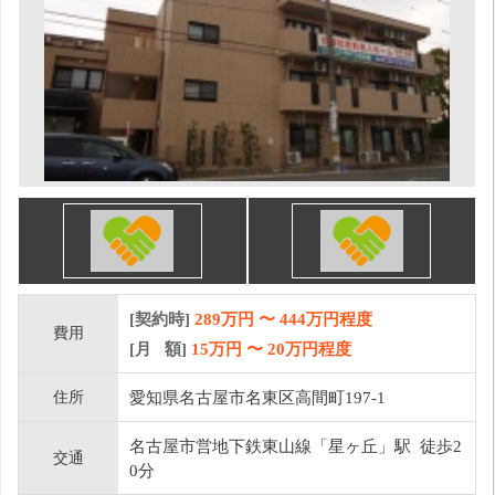
[契約時]
289万円
〜
444
万円程度
費用
[月 額]
15
万円 〜
20
万円程度
住所
愛知県名古屋市名東区高間町197-1
名古屋市営地下鉄東山線「星ヶ丘」駅 徒歩2
交通
0分