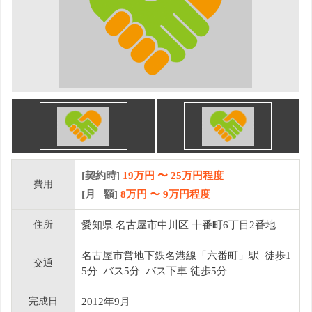
[契約時]
19万円
〜
25
万円程度
費用
[月 額]
8
万円 〜
9
万円程度
住所
愛知県 名古屋市中川区 十番町6丁目2番地
名古屋市営地下鉄名港線「六番町」駅 徒歩1
交通
5分 バス5分 バス下車 徒歩5分
完成日
2012年9月