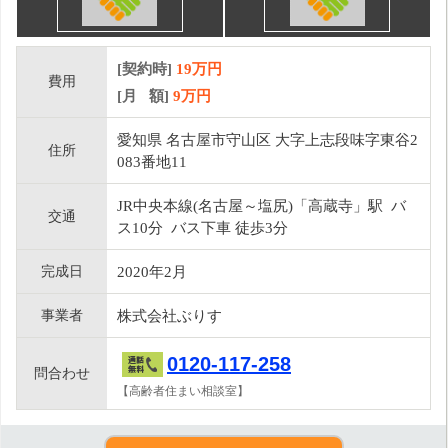
[契約時]
19万円
費用
[月 額]
9
万円
愛知県 名古屋市守山区 大字上志段味字東谷2
住所
083番地11
JR中央本線(名古屋～塩尻)「高蔵寺」駅 バ
交通
ス10分 バス下車 徒歩3分
完成日
2020年2月
事業者
株式会社ぶりす
0120-117-258
問合わせ
【高齢者住まい相談室】