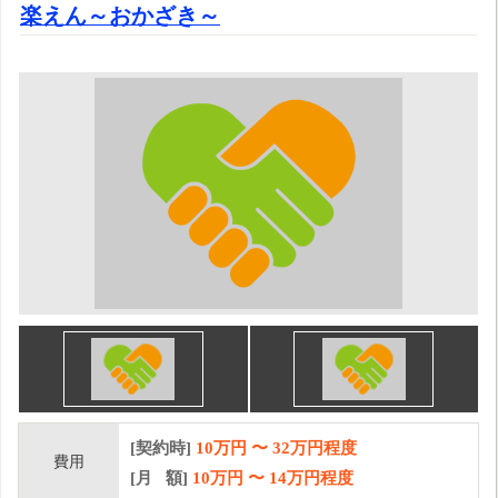
楽えん～おかざき～
[契約時]
10万円
〜
32
万円程度
費用
[月 額]
10
万円 〜
14
万円程度