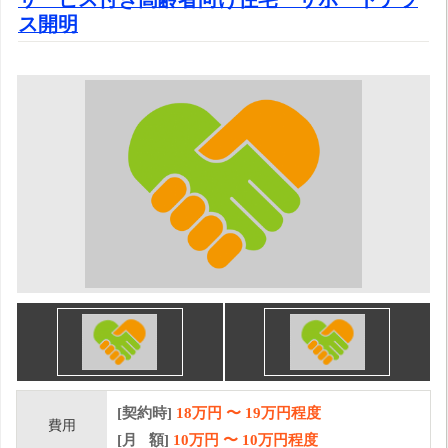
ス開明
[契約時]
18万円
〜
19
万円程度
費用
[月 額]
10
万円 〜
10
万円程度