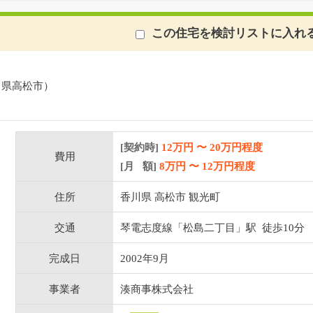
この住宅を検討リストに入れ
川県高松市）
[契約時]
12万円
〜
20
万円程度
費用
[月 額]
8
万円 〜
12
万円程度
住所
香川県 高松市 観光町
交通
琴電志度線「松島二丁目」駅 徒歩10分
完成日
2002年9月
事業者
湊商事株式会社