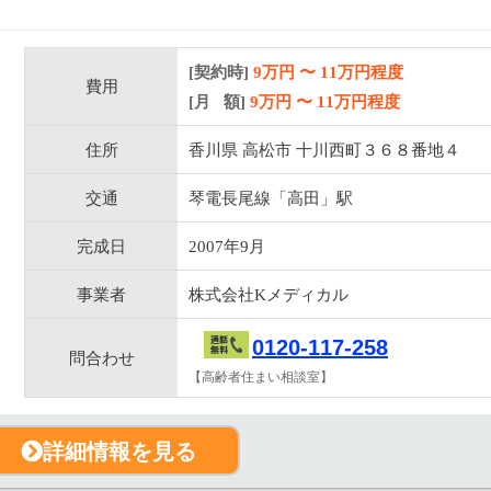
[契約時]
9万円
〜
11
万円程度
費用
[月 額]
9
万円 〜
11
万円程度
住所
香川県 高松市 十川西町３６８番地４
交通
琴電長尾線「高田」駅
完成日
2007年9月
事業者
株式会社Kメディカル
0120-117-258
問合わせ
【高齢者住まい相談室】
詳細情報を見る