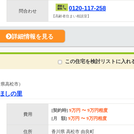
0120-117-258
問合わせ
【高齢者住まい相談室】
詳細情報を見る
この住宅を検討リストに入れ
川県高松市）
ほしの里
[契約時]
9万円
〜
9
万円程度
費用
[月 額]
9
万円 〜
9
万円程度
住所
香川県 高松市 由良町