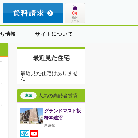
8
0
件
検討
リスト
ち情報
サイトについて
最近見た住宅
最近見た住宅はありませ
ん。
人気の高齢者賃貸
東京
グランドマスト板
橋本蓮沼
東京都