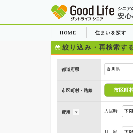
シニア
安心
HOME
住まいを探す
絞り込み・再検索す
都道府県
市区町
市区町村・路線
入居時
費用
月 額