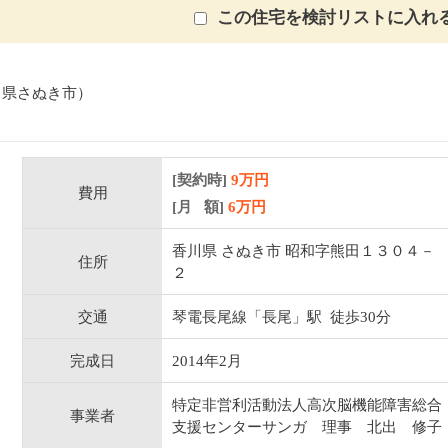
この住宅を検討リストに入れ
川県さぬき市）
[契約時]
9万円
費用
[月 額]
6
万円
香川県 さぬき市 昭和字熊田１３０４－
住所
２
交通
琴電長尾線「長尾」駅 徒歩30分
完成日
2014年2月
特定非営利活動法人高次脳機能障害総合
事業者
支援センターサンガ 理事 北出 修子