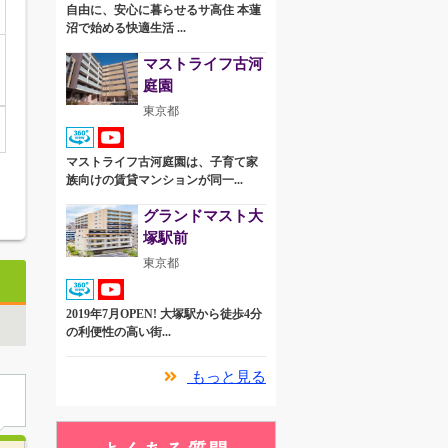
自由に、安心に暮らせるサ高住 本蓮
沼で始める快適生活 ...
マストライフ古河
庭園
東京都
マストライフ古河庭園は、子育て家
族向けの賃貸マンションが同一...
グランドマスト大
塚駅前
東京都
2019年7月OPEN! 大塚駅から徒歩4分
の利便性の高い街...
もっと見る