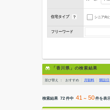
住宅タイプ
シニア向
フリーワード
「香川県」の検索結果
並び替え
：
おすすめ
月額料
開設日
41
50
72
検索結果
件中
～
件を表