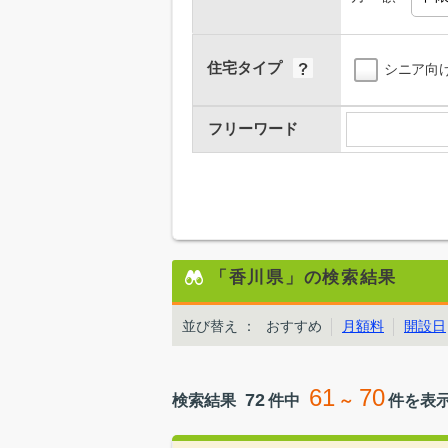
住宅タイプ
シニア向
フリーワード
「香川県」の検索結果
並び替え
：
おすすめ
月額料
開設日
61
70
72
検索結果
件中
～
件を表