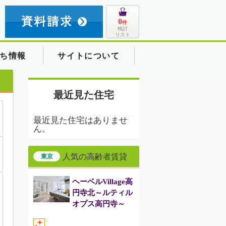
8
0
件
検討
リスト
ち情報
サイトについて
最近見た住宅
最近見た住宅はありませ
ん。
人気の高齢者賃貸
東京
ヘーベルVillage高
円寺北～ルティル
オプス高円寺～