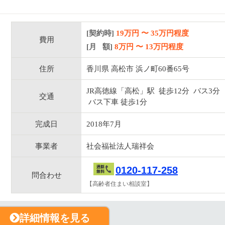
[契約時]
19万円
〜
35
万円程度
費用
[月 額]
8
万円 〜
13
万円程度
住所
香川県 高松市 浜ノ町60番65号
JR高徳線「高松」駅 徒歩12分 バス3分
交通
バス下車 徒歩1分
完成日
2018年7月
事業者
社会福祉法人瑞祥会
0120-117-258
問合わせ
【高齢者住まい相談室】
詳細情報を見る