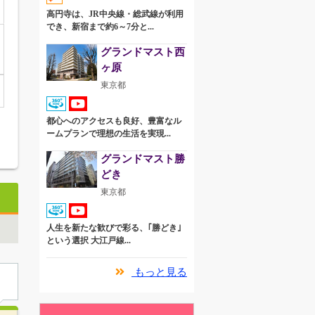
高円寺は、JR中央線・総武線が利用
でき、新宿まで約6～7分と...
グランドマスト西
ヶ原
東京都
都心へのアクセスも良好、豊富なル
ームプランで理想の生活を実現...
グランドマスト勝
どき
東京都
人生を新たな歓びで彩る、｢勝どき｣
という選択 大江戸線...
もっと見る