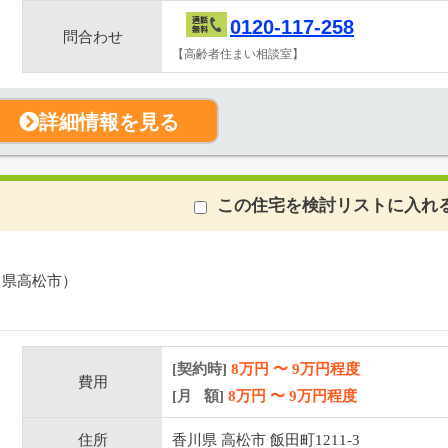
0120-117-258
問合わせ
【高齢者住まい相談室】
詳細情報を見る
この住宅を検討リストに入れ
川県高松市）
[契約時]
8万円
〜
9
万円程度
費用
[月 額]
8
万円 〜
9
万円程度
住所
香川県 高松市 飯田町1211-3