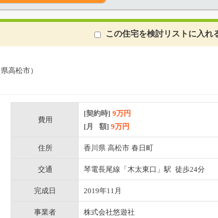
この住宅を検討リストに入れ
川県高松市）
[契約時]
9万円
費用
[月 額]
9
万円
住所
香川県 高松市 春日町
交通
琴電長尾線「木太東口」駅 徒歩24分
完成日
2019年11月
事業者
株式会社悠遊社