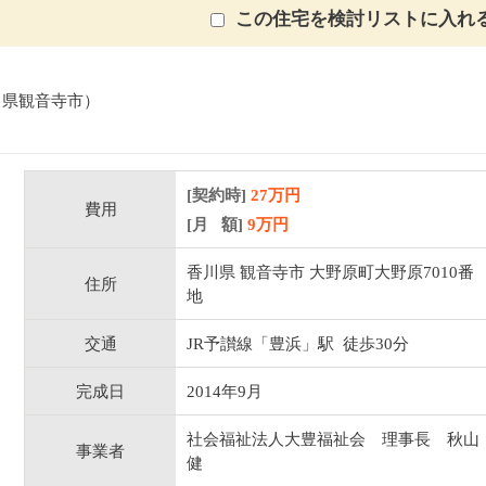
この住宅を検討リストに入れ
川県観音寺市）
[契約時]
27万円
費用
[月 額]
9
万円
香川県 観音寺市 大野原町大野原7010番
住所
地
交通
JR予讃線「豊浜」駅 徒歩30分
完成日
2014年9月
社会福祉法人大豊福祉会 理事長 秋山
事業者
健