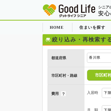
シニア
安心
HOME
住まいを探す
絞り込み・再検索す
都道府県
市区町
市区町村・路線
入居時
費用
月 額