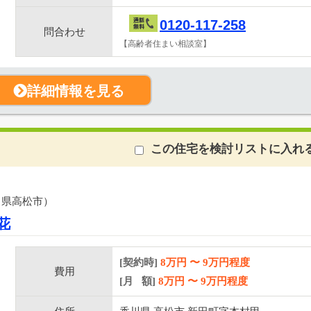
0120-117-258
問合わせ
【高齢者住まい相談室】
詳細情報を見る
この住宅を検討リストに入れ
川県高松市）
花
[契約時]
8万円
〜
9
万円程度
費用
[月 額]
8
万円 〜
9
万円程度