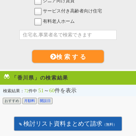
シニア向け賃貸
サービス付き高齢者向け住宅
有料老人ホーム
検 索 す る
「香川県」の検索結果
51
～
60
件を表示
検索結果：
72
件中
おすすめ
月額料
開設日
検討リスト資料まとめて請求
（無料）