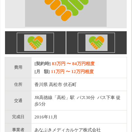
[契約時]
83万円
〜
84
万円程度
費用
[月 額]
11
万円 〜
12
万円程度
住所
香川県 高松市 伏石町
JR高徳線「高松」駅 バス30分 バス下車 徒
交通
歩5分
完成日
2016年11月
事業者
あなぶきメディカルケア株式会社