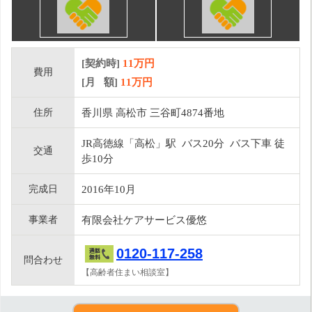
[契約時]
11万円
費用
[月 額]
11
万円
住所
香川県 高松市 三谷町4874番地
JR高徳線「高松」駅 バス20分 バス下車 徒
交通
歩10分
完成日
2016年10月
事業者
有限会社ケアサービス優悠
0120-117-258
問合わせ
【高齢者住まい相談室】