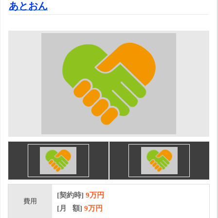
あとおん
[契約時]
9万円
費用
[月 額]
9
万円