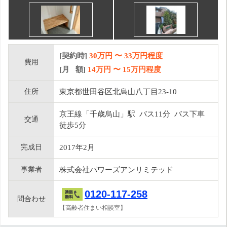
[契約時]
30万円
〜
33
万円程度
費用
[月 額]
14
万円 〜
15
万円程度
住所
東京都世田谷区北烏山八丁目23-10
京王線「千歳烏山」駅 バス11分 バス下車
交通
徒歩5分
完成日
2017年2月
事業者
株式会社パワーズアンリミテッド
0120-117-258
問合わせ
【高齢者住まい相談室】