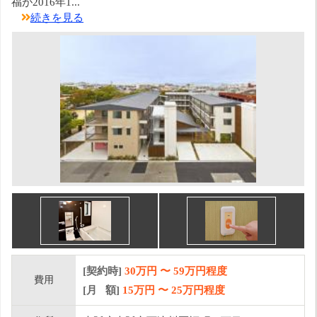
福が2016年1...
続きを見る
[契約時]
30万円
〜
59
万円程度
費用
[月 額]
15
万円 〜
25
万円程度