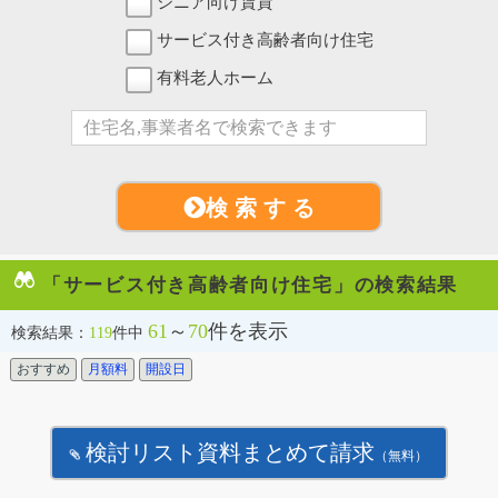
シニア向け賃貸
サービス付き高齢者向け住宅
有料老人ホーム
検 索 す る
「サービス付き高齢者向け住宅」の検索結果
61
～
70
件を表示
検索結果：
119
件中
おすすめ
月額料
開設日
検討リスト資料まとめて請求
（無料）