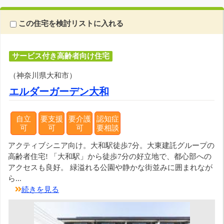
この住宅を検討リストに入れる
サービス付き高齢者向け住宅
（神奈川県大和市）
エルダーガーデン大和
自立
要支援
要介護
認知症
可
可
可
要相談
アクティブシニア向け。大和駅徒歩7分。大東建託グループの
高齢者住宅! 「大和駅」から徒歩7分の好立地で、都心部への
アクセスも良好。 緑溢れる公園や静かな街並みに囲まれなが
ら...
続きを見る