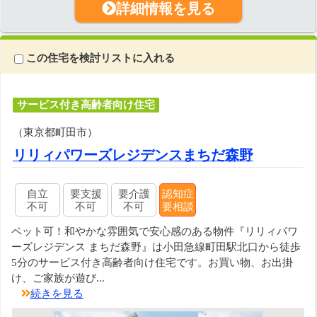
詳細情報を見る
この住宅を検討リストに入れる
サービス付き高齢者向け住宅
（東京都町田市）
リリィパワーズレジデンスまちだ森野
自立
要支援
要介護
認知症
不可
不可
不可
要相談
ペット可！和やかな雰囲気で安心感のある物件『リリィパワ
ーズレジデンス まちだ森野』は小田急線町田駅北口から徒歩
5分のサービス付き高齢者向け住宅です。お買い物、お出掛
け、ご家族が遊び...
続きを見る