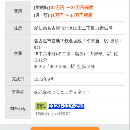
[契約時]
24万円
〜
28
万円程度
費用
[月 額]
11
万円 〜
13
万円程度
住所
愛知県名古屋市北区山田二丁目11番62号
名古屋市営地下鉄名城線「平安通」駅 徒歩1
0分
交通
JR中央本線(名古屋～塩尻)「大曽根」駅 徒
歩12分
30012「3001206」駅 徒歩12分
完成日
1975年9月
事業者
株式会社コミュニティネット
0120-117-258
問合わせ
【高齢者住まい相談室】