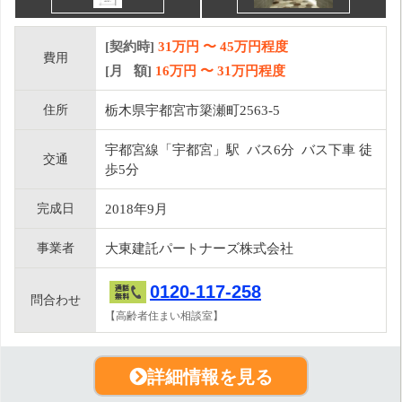
[契約時]
31万円
〜
45
万円程度
費用
[月 額]
16
万円 〜
31
万円程度
住所
栃木県宇都宮市簗瀬町2563-5
宇都宮線「宇都宮」駅 バス6分 バス下車 徒
交通
歩5分
完成日
2018年9月
事業者
大東建託パートナーズ株式会社
0120-117-258
問合わせ
【高齢者住まい相談室】
詳細情報を見る