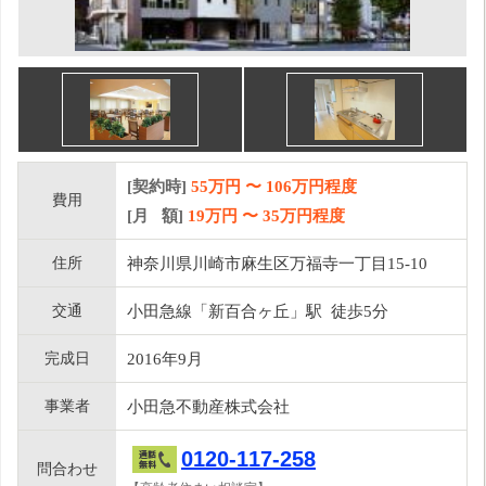
[契約時]
55万円
〜
106
万円程度
費用
[月 額]
19
万円 〜
35
万円程度
住所
神奈川県川崎市麻生区万福寺一丁目15-10
交通
小田急線「新百合ヶ丘」駅 徒歩5分
完成日
2016年9月
事業者
小田急不動産株式会社
0120-117-258
問合わせ