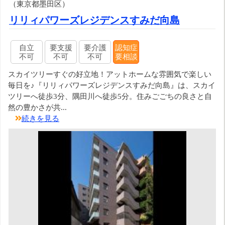
（東京都墨田区）
リリィパワーズレジデンスすみだ向島
自立
要支援
要介護
認知症
不可
不可
不可
要相談
スカイツリーすぐの好立地！アットホームな雰囲気で楽しい
毎日を♪『リリィパワーズレジデンスすみだ向島』は、スカイ
ツリーへ徒歩3分、隅田川へ徒歩5分。住みごごちの良さと自
然の豊かさが共...
続きを見る