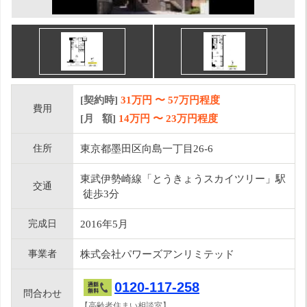
[契約時]
31万円
〜
57
万円程度
費用
[月 額]
14
万円 〜
23
万円程度
住所
東京都墨田区向島一丁目26-6
東武伊勢崎線「とうきょうスカイツリー」駅
交通
徒歩3分
完成日
2016年5月
事業者
株式会社パワーズアンリミテッド
0120-117-258
問合わせ
【高齢者住まい相談室】