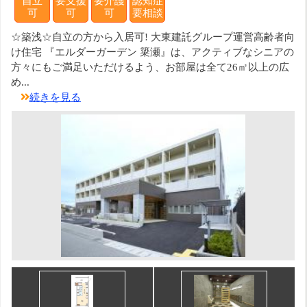
自立
要支援
要介護
認知症
可
可
可
要相談
☆築浅☆自立の方から入居可! 大東建託グループ運営高齢者向
け住宅 『エルダーガーデン 簗瀬』は、アクティブなシニアの
方々にもご満足いただけるよう、お部屋は全て26㎡以上の広
め...
続きを見る