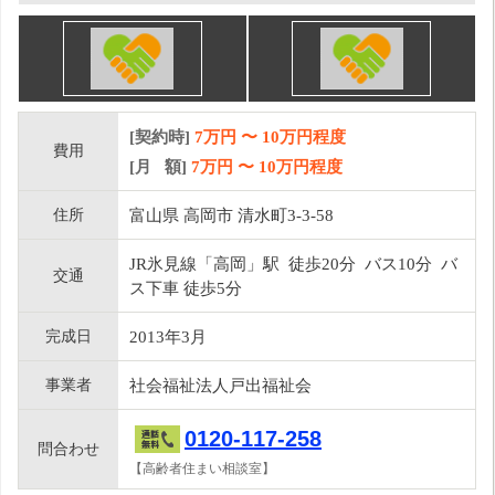
[契約時]
7万円
〜
10
万円程度
費用
[月 額]
7
万円 〜
10
万円程度
住所
富山県 高岡市 清水町3-3-58
JR氷見線「高岡」駅 徒歩20分 バス10分 バ
交通
ス下車 徒歩5分
完成日
2013年3月
事業者
社会福祉法人戸出福祉会
0120-117-258
問合わせ
【高齢者住まい相談室】