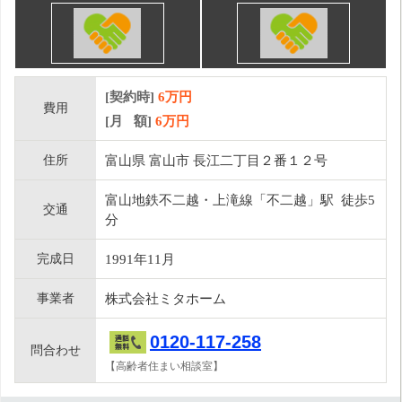
[契約時]
6万円
費用
[月 額]
6
万円
住所
富山県 富山市 長江二丁目２番１２号
富山地鉄不二越・上滝線「不二越」駅 徒歩5
交通
分
完成日
1991年11月
事業者
株式会社ミタホーム
0120-117-258
問合わせ
【高齢者住まい相談室】