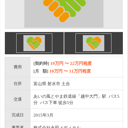
[契約時]
19万円
〜
22
万円程度
費用
[月 額]
10
万円 〜
11
万円程度
住所
富山県 射水市 土合
あいの風とやま鉄道線「越中大門」駅 バス5
交通
分 バス下車 徒歩5分
完成日
2015年3月
事業者
株式会社永田メディカル