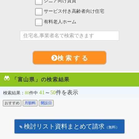
シニア向け賃貸
サービス付き高齢者向け住宅
有料老人ホーム
検 索 す る
「富山県」の検索結果
41
～
50
件を表示
検索結果：
80
件中
おすすめ
月額料
開設日
検討リスト資料まとめて請求
（無料）