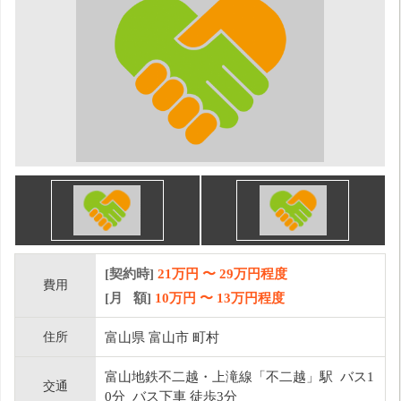
[契約時]
21万円
〜
29
万円程度
費用
[月 額]
10
万円 〜
13
万円程度
住所
富山県 富山市 町村
富山地鉄不二越・上滝線「不二越」駅 バス1
交通
0分 バス下車 徒歩3分