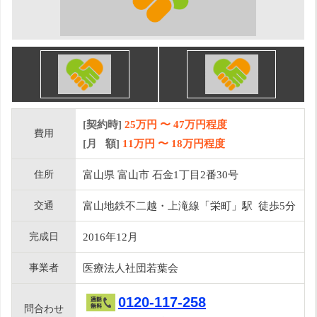
[契約時]
25万円
〜
47
万円程度
費用
[月 額]
11
万円 〜
18
万円程度
住所
富山県 富山市 石金1丁目2番30号
交通
富山地鉄不二越・上滝線「栄町」駅 徒歩5分
完成日
2016年12月
事業者
医療法人社団若葉会
0120-117-258
問合わせ