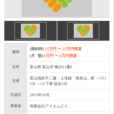
[契約時]
22万円
〜
23
万円程度
費用
[月 額]
8
万円 〜
8
万円程度
住所
富山県 富山市 蜷川11番6
富山地鉄不二越・上滝線「南富山」駅 バス1
交通
5分 バス下車 徒歩5分
完成日
2015年10月
事業者
有限会社アイエムピイ