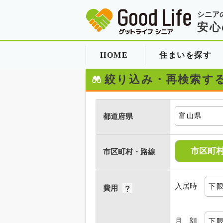
シニア
安心
HOME
住まいを探す
絞り込み・再検索す
都道府県
市区町
市区町村・路線
入居時
費用
月 額