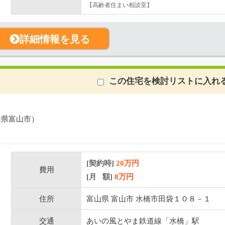
【高齢者住まい相談室】
詳細情報を見る
この住宅を検討リストに入れ
山県富山市）
[契約時]
20万円
費用
[月 額]
8
万円
住所
富山県 富山市 水橋市田袋１０８－１
交通
あいの風とやま鉄道線「水橋」駅