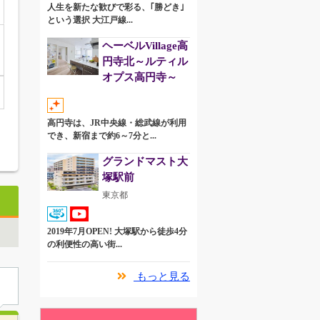
人生を新たな歓びで彩る、｢勝どき｣
という選択 大江戸線...
ヘーベルVillage高
円寺北～ルティル
オプス高円寺～
高円寺は、JR中央線・総武線が利用
でき、新宿まで約6～7分と...
グランドマスト大
塚駅前
東京都
2019年7月OPEN! 大塚駅から徒歩4分
の利便性の高い街...
もっと見る