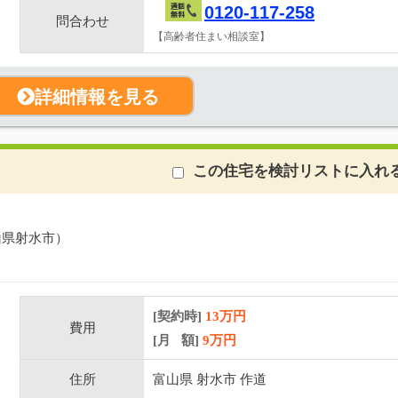
0120-117-258
問合わせ
【高齢者住まい相談室】
詳細情報を見る
この住宅を検討リストに入れ
山県射水市）
[契約時]
13万円
費用
[月 額]
9
万円
住所
富山県 射水市 作道