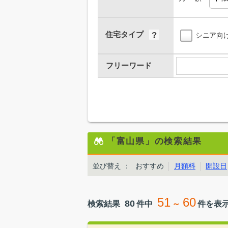
住宅タイプ
シニア向
フリーワード
「富山県」の検索結果
並び替え
：
おすすめ
月額料
開設日
51
60
80
検索結果
件中
～
件を表