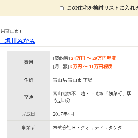
この住宅を検討リストに入れ
山県富山市）
 堀川みなみ
[契約時]
24万円
〜
29
万円程度
費用
[月 額]
9
万円 〜
11
万円程度
住所
富山県 富山市 下堀
富山地鉄不二越・上滝線「朝菜町」駅
交通
徒歩3分
完成日
2017年4月
事業者
株式会社Ｈ・クオリティ．タケダ