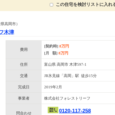
この住宅を検討リストに入れ
山県高岡市）
フ木津
[契約時]
8万円
費用
[月 額]
8
万円
住所
富山県 高岡市 木津597-1
交通
JR氷見線「高岡」駅 徒歩15分
完成日
2019年2月
事業者
株式会社フォレストリーフ
0120-117-258
問合わせ