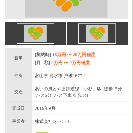
[契約時]
18万円
〜
20
万円程度
費用
[月 額]
9
万円 〜
9
万円程度
住所
富山県 射水市 戸破1677-1
あいの風とやま鉄道線「小杉」駅 徒歩15分
交通
バス5分 バス下車 徒歩1分
完成日
2016年9月
事業者
株式会社Q・O・L