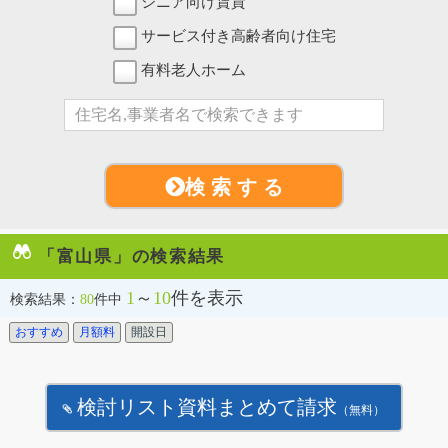
シニア向け賃貸
サービス付き高齢者向け住宅
有料老人ホーム
検 索 す る
「富山県」の検索結果
1
～
10
件を表示
検索結果：
80
件中
おすすめ
月額料
開設日
検討リスト資料まとめて請求
（無料）