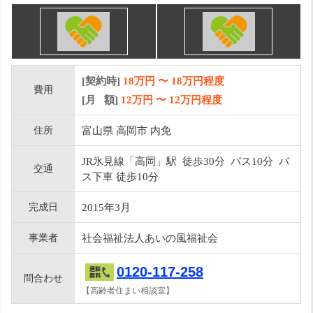
[契約時]
18万円
〜
18
万円程度
費用
[月 額]
12
万円 〜
12
万円程度
住所
富山県 高岡市 内免
JR氷見線「高岡」駅 徒歩30分 バス10分 バ
交通
ス下車 徒歩10分
完成日
2015年3月
事業者
社会福祉法人あいの風福祉会
0120-117-258
問合わせ
【高齢者住まい相談室】