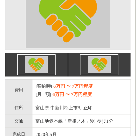
[契約時]
6万円
〜
7
万円程度
費用
[月 額]
6
万円 〜
7
万円程度
住所
富山県 中新川郡上市町 正印
交通
富山地鉄本線「新相ノ木」駅 徒歩1分
完成日
2020年5月