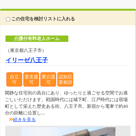
この住宅を検討リストに入れる
介護付有料老人ホーム
（東京都八王子市）
イリーゼ八王子
自立
要支援
要介護
認知症
可
可
可
要相談
閑静な住宅街の高台にあり、ゆったりと過ごせる空間でお過
ごしいただけます。戦国時代には城下町、江戸時代には宿場
町として栄えた歴史ある街、八王子市。新宿から電車で約40
分の距離に位置し...
続きを見る