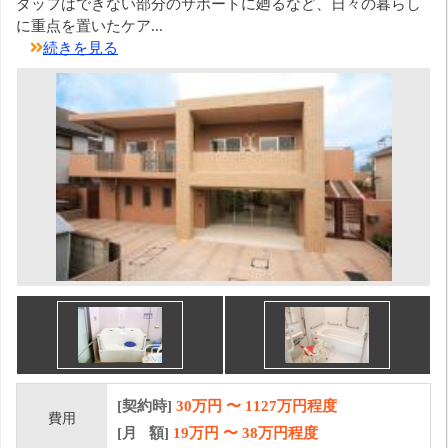
タッフはできない部分のサポートに廻るなど、日々の暮らし
に重点を置いたケア...
続きを見る
[契約時]
30万円
〜
1127
万円程度
費用
[月 額]
19
万円 〜
38
万円程度