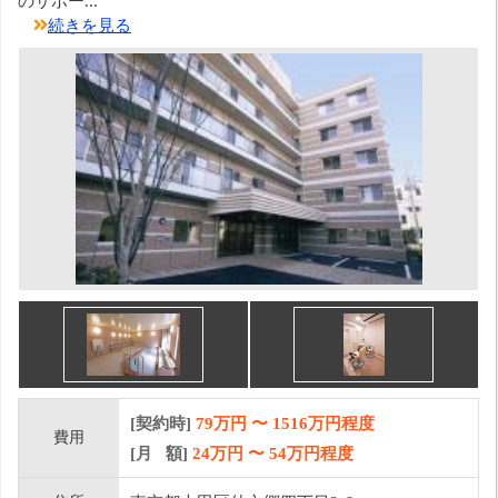
のサポー...
続きを見る
[契約時]
79万円
〜
1516
万円程度
費用
[月 額]
24
万円 〜
54
万円程度