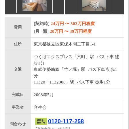
[契約時]
24万円
〜
502
万円程度
費用
[月 額]
20
万円 〜
39
万円程度
住所
東京都足立区東保木間二丁目1-1
つくばエクスプレス「六町」駅 バス下車 徒
歩1分
交通
東武伊勢崎線「竹ノ塚」駅 バス下車 徒歩1
分
11320「1132006」駅 バス下車 徒歩1分
完成日
2008年5月
事業者
容生会
0120-117-258
問合わせ
【高齢者住まい相談室】