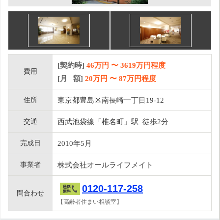
[契約時]
46万円
〜
3619
万円程度
費用
[月 額]
20
万円 〜
87
万円程度
住所
東京都豊島区南長崎一丁目19-12
交通
西武池袋線「椎名町」駅 徒歩2分
完成日
2010年5月
事業者
株式会社オールライフメイト
0120-117-258
問合わせ
【高齢者住まい相談室】