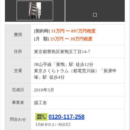
[契約時]
31万円
〜
897
万円程度
費用
[月 額]
25
万円 〜
39
万円程度
住所
東京都豊島区巣鴨五丁目14-7
JR山手線「巣鴨」駅 徒歩12分
交通
東京さくらトラム（都電荒川線）「新庚申
塚」駅 徒歩4分
完成日
2010年3月
事業者
揚工舎
0120-117-258
問合わせ
【高齢者住まい相談室】