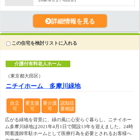
詳細情報を見る
この住宅を検討リストに入れる
介護付有料老人ホーム
（東京都大田区）
ニチイホーム 多摩川緑地
自立
要支援
要介護
認知症
可
可
可
要相談
広がる緑地を背景に、緑の風に心安らぐ暮らし。ニチイホー
ム多摩川緑地は2021年4月1日で開設13年を迎えました。24時
間看護師常駐ホームとして医療行為を必要とされるお客様へ