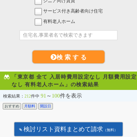
シニア向け賃貸
サービス付き高齢者向け住宅
有料老人ホーム
検 索 す る
「東京都 全て 入居時費用設定なし 月額費用設定
なし 有料老人ホーム」の検索結果
91
～
100
件を表示
検索結果：
212
件中
おすすめ
月額料
開設日
検討リスト資料まとめて請求
（無料）