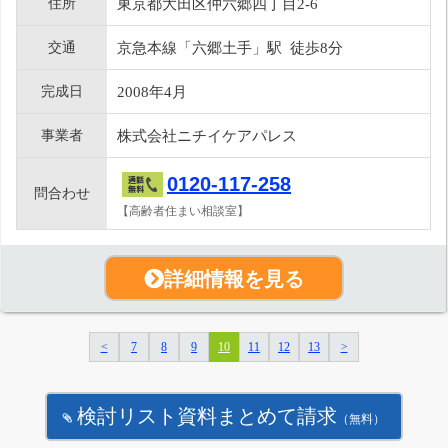
住所
東京都大田区仲六郷四丁目2-6
交通
京急本線「六郷土手」駅 徒歩8分
完成日
2008年4月
事業者
株式会社ニチイケアパレス
0120-117-258
問合わせ
【高齢者住まい相談室】
詳細情報を見る
<
7
8
9
10
11
12
13
>
検討リスト資料まとめて請求
（無料）