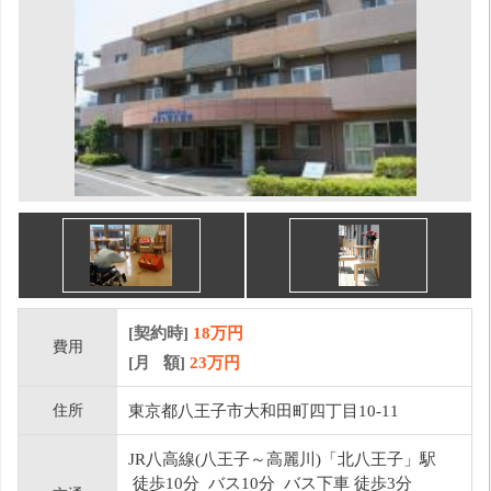
[契約時]
18万円
費用
[月 額]
23
万円
住所
東京都八王子市大和田町四丁目10-11
JR八高線(八王子～高麗川)「北八王子」駅
徒歩10分 バス10分 バス下車 徒歩3分