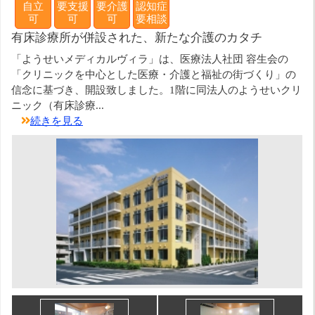
自立
要支援
要介護
認知症
可
可
可
要相談
有床診療所が併設された、新たな介護のカタチ
「ようせいメディカルヴィラ」は、医療法人社団 容生会の
「クリニックを中心とした医療・介護と福祉の街づくり」の
信念に基づき、開設致しました。1階に同法人のようせいクリ
ニック（有床診療...
続きを見る