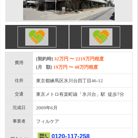
[契約時]
32万円
〜
2219
万円程度
費用
[月 額]
19
万円 〜
48
万円程度
住所
東京都練馬区氷川台四丁目46-12
交通
東京メトロ有楽町線「氷川台」駅 徒歩7分
完成日
2009年6月
事業者
フィルケア
0120-117-258