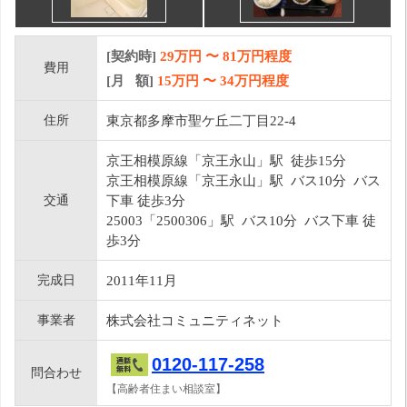
[契約時]
29万円
〜
81
万円程度
費用
[月 額]
15
万円 〜
34
万円程度
住所
東京都多摩市聖ケ丘二丁目22-4
京王相模原線「京王永山」駅 徒歩15分
京王相模原線「京王永山」駅 バス10分 バス
交通
下車 徒歩3分
25003「2500306」駅 バス10分 バス下車 徒
歩3分
完成日
2011年11月
事業者
株式会社コミュニティネット
0120-117-258
問合わせ
【高齢者住まい相談室】