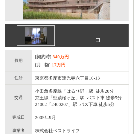
[契約時]
340万円
費用
[月 額]
17
万円
住所
東京都多摩市連光寺六丁目16-13
小田急多摩線「はるひ野」駅 徒歩20分
交通
京王線「聖蹟桜ヶ丘」駅 バス下車 徒歩5分
24002「2400207」駅 バス下車 徒歩5分
完成日
2005年9月
事業者
株式会社ベストライフ