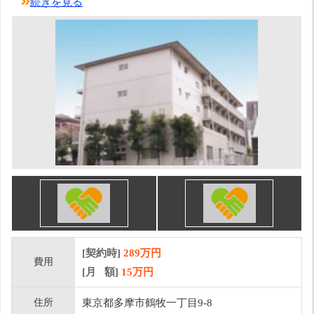
続きを見る
[契約時]
289万円
費用
[月 額]
15
万円
住所
東京都多摩市鶴牧一丁目9-8