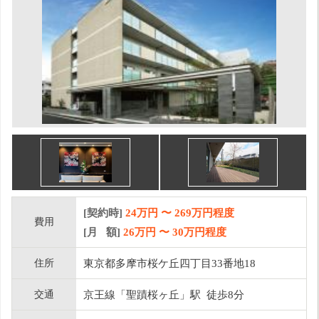
[契約時]
24万円
〜
269
万円程度
費用
[月 額]
26
万円 〜
30
万円程度
住所
東京都多摩市桜ケ丘四丁目33番地18
交通
京王線「聖蹟桜ヶ丘」駅 徒歩8分