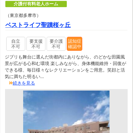
介護付有料老人ホーム
（東京都多摩市）
ベストライフ聖蹟桜ヶ丘
自立
要支援
要介護
認知症
不可
不可
不可
確認中
ジブリも舞台に選んだ街都内にありながら、のどかな田園風
景が広がる心和む環境 楽しみながら、身体機能維持・回復が
できる様、毎日様々なレクリエーションをご用意。笑顔と活
気に満ちた明るい...
続きを見る