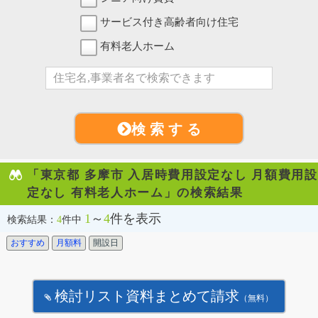
サービス付き高齢者向け住宅
有料老人ホーム
検 索 す る
「東京都 多摩市 入居時費用設定なし 月額費用設
定なし 有料老人ホーム」の検索結果
1
～
4
件を表示
検索結果：
4
件中
おすすめ
月額料
開設日
検討リスト資料まとめて請求
（無料）