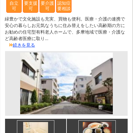
自立
要支援
要介護
認知症
可
可
可
要相談
緑豊かで文化施設も充実、買物も便利。医療・介護の連携で
安心の暮らしお元気なうちに住み替えをしたい高齢期の方に
お勧めの住宅型有料老人ホームで、多摩地域で医療・介護な
ど高齢者医療に取り...
続きを見る