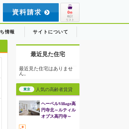
8
0
件
検討
リスト
ち情報
サイトについて
最近見た住宅
最近見た住宅はありませ
ん。
人気の高齢者賃貸
東京
ヘーベルVillage高
円寺北～ルティル
オプス高円寺～