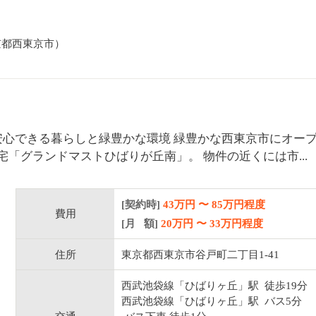
京都西東京市）
安心できる暮らしと緑豊かな環境 緑豊かな西東京市にオー
「グランドマストひばりが丘南」。 物件の近くには市...
[契約時]
43万円
〜
85
万円程度
費用
[月 額]
20
万円 〜
33
万円程度
住所
東京都西東京市谷戸町二丁目1-41
西武池袋線「ひばりヶ丘」駅 徒歩19分
西武池袋線「ひばりヶ丘」駅 バス5分