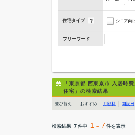
住宅タイプ
シニア向
フリーワード
「東京都 西東京市 入居時
住宅」の検索結果
並び替え
：
おすすめ
月額料
開設日
1
7
7
検索結果
件中
～
件を表示