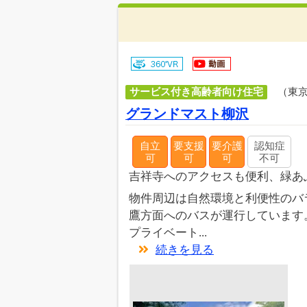
サービス付き高齢者向け住宅
（東
グランドマスト柳沢
自立
要支援
要介護
認知症
可
可
可
不可
吉祥寺へのアクセスも便利、緑あ
物件周辺は自然環境と利便性のバ
鷹方面へのバスが運行しています
プライベート...
続きを見る