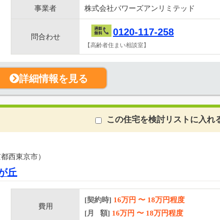
事業者
株式会社パワーズアンリミテッド
0120-117-258
問合わせ
【高齢者住まい相談室】
詳細情報を見る
この住宅を検討リストに入れ
京都西東京市）
が丘
[契約時]
16万円
〜
18
万円程度
費用
[月 額]
16
万円 〜
18
万円程度