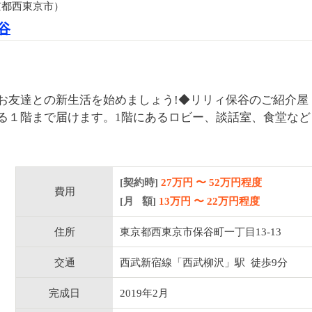
京都西東京市）
谷
お友達との新生活を始めましょう!◆リリィ保谷のご紹介屋
る１階まで届けます。1階にあるロビー、談話室、食堂など
[契約時]
27万円
〜
52
万円程度
費用
[月 額]
13
万円 〜
22
万円程度
住所
東京都西東京市保谷町一丁目13-13
交通
西武新宿線「西武柳沢」駅 徒歩9分
完成日
2019年2月