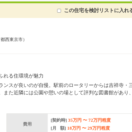
この住宅を検討リストに入れ
京都西東京市）
ふれる住環境が魅力
ランスが良いのが自慢。駅前のロータリーからは吉祥寺・
。また近隣には公園や憩いの場として評判な図書館があり
[契約時]
35万円
〜
72
万円程度
費用
[月 額]
18
万円 〜
29
万円程度