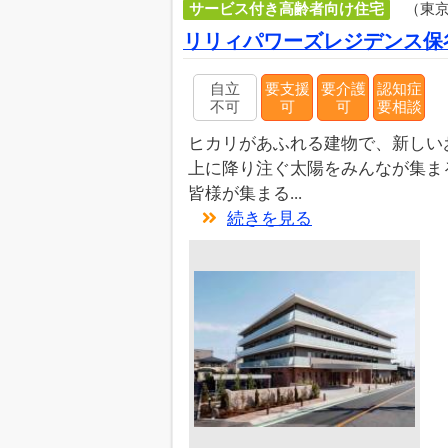
サービス付き高齢者向け住宅
（東
リリィパワーズレジデンス保
自立
要支援
要介護
認知症
不可
可
可
要相談
ヒカリがあふれる建物で、新しい
上に降り注ぐ太陽をみんなが集ま
皆様が集まる...
続きを見る