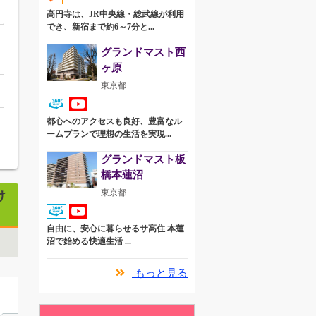
高円寺は、JR中央線・総武線が利用
でき、新宿まで約6～7分と...
グランドマスト西
ヶ原
東京都
都心へのアクセスも良好、豊富なル
ームプランで理想の生活を実現...
グランドマスト板
橋本蓮沼
東京都
け
自由に、安心に暮らせるサ高住 本蓮
沼で始める快適生活 ...
もっと見る