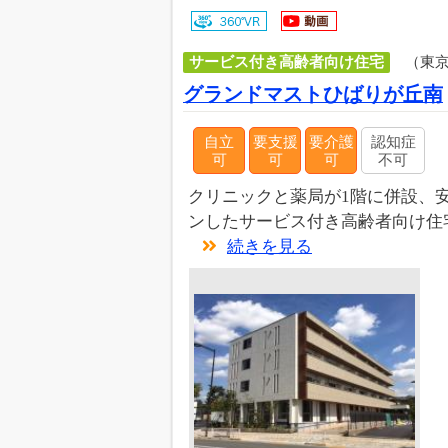
サービス付き高齢者向け住宅
（東
グランドマストひばりが丘南
自立
要支援
要介護
認知症
可
可
可
不可
クリニックと薬局が1階に併設、
ンしたサービス付き高齢者向け住宅
続きを見る