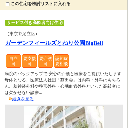
この住宅を検討リストに入れる
サービス付き高齢者向け住宅
（東京都足立区）
ガーデンフィールズとねり公園BigBell
自立
要支援
要介護
認知症
可
可
可
要相談
病院のバックアップで 安心の介護と医療をご提供いたします
母体となる、医療法人社団「苑田会」は内科・外科はもちろ
ん、脳神経外科や整形外科・心臓血管外科といった高齢者に
は欠かせない診療...
続きを見る