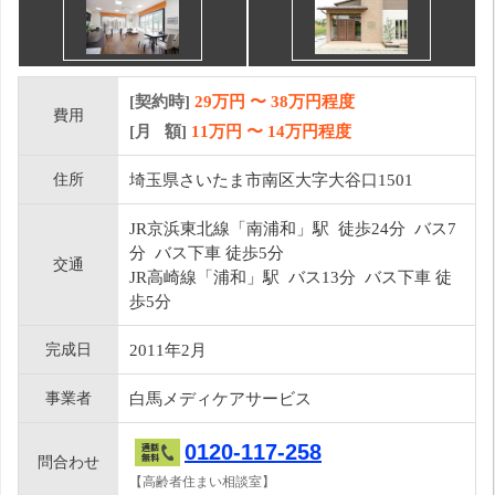
[契約時]
29万円
〜
38
万円程度
費用
[月 額]
11
万円 〜
14
万円程度
住所
埼玉県さいたま市南区大字大谷口1501
JR京浜東北線「南浦和」駅 徒歩24分 バス7
分 バス下車 徒歩5分
交通
JR高崎線「浦和」駅 バス13分 バス下車 徒
歩5分
完成日
2011年2月
事業者
白馬メディケアサービス
0120-117-258
問合わせ
【高齢者住まい相談室】