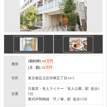
[契約時]
68万円
費用
[月 額]
20
万円
住所
東京都足立区伊興五丁目14-5
日暮里・舎人ライナー「舎人公園」駅 徒歩1
交通
5分
東武伊勢崎線「竹ノ塚」駅 徒歩15分