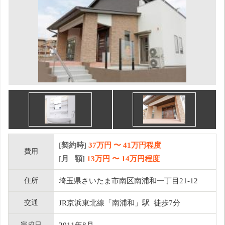
[契約時]
37万円
〜
41
万円程度
費用
[月 額]
13
万円 〜
14
万円程度
住所
埼玉県さいたま市南区南浦和一丁目21-12
交通
JR京浜東北線「南浦和」駅 徒歩7分
完成日
2011年8月