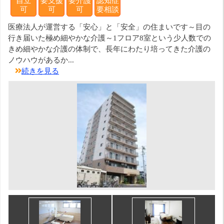
自立
要支援
要介護
認知症
可
可
可
要相談
医療法人が運営する「安心」と「安全」の住まいです～目の
行き届いた極め細やかな介護～1フロア8室という少人数での
きめ細やかな介護の体制で、長年にわたり培ってきた介護の
ノウハウがあるか...
続きを見る