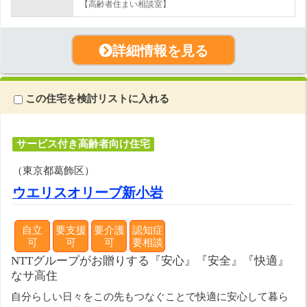
【高齢者住まい相談室】
詳細情報を見る
この住宅を検討リストに入れる
サービス付き高齢者向け住宅
（東京都葛飾区）
ウエリスオリーブ新小岩
自立
要支援
要介護
認知症
可
可
可
要相談
NTTグループがお贈りする『安心』『安全』『快適』
なサ高住
自分らしい日々をこの先もつなぐことで快適に安心して暮ら