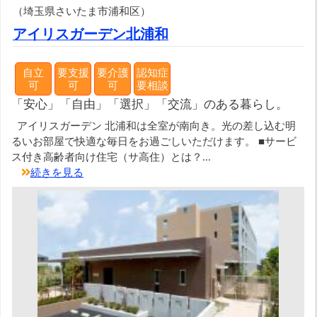
（埼玉県さいたま市浦和区）
アイリスガーデン北浦和
自立
要支援
要介護
認知症
可
可
可
要相談
「安心」「自由」「選択」「交流」のある暮らし。
アイリスガーデン 北浦和は全室が南向き。光の差し込む明
るいお部屋で快適な毎日をお過ごしいただけます。 ■サービ
ス付き高齢者向け住宅（サ高住）とは？...
続きを見る