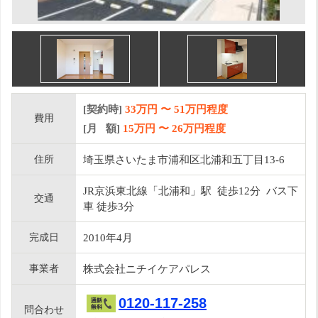
[契約時]
33万円
〜
51
万円程度
費用
[月 額]
15
万円 〜
26
万円程度
住所
埼玉県さいたま市浦和区北浦和五丁目13-6
JR京浜東北線「北浦和」駅 徒歩12分 バス下
交通
車 徒歩3分
完成日
2010年4月
事業者
株式会社ニチイケアパレス
0120-117-258
問合わせ