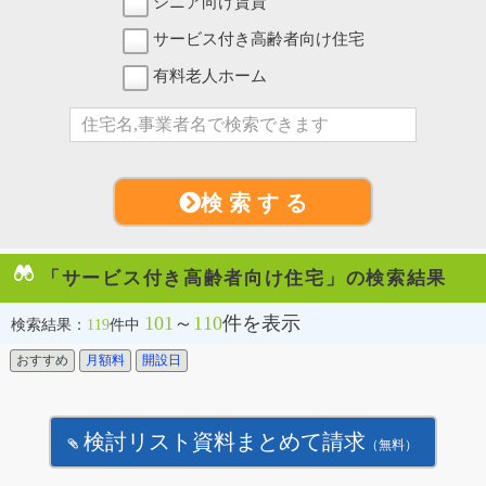
シニア向け賃貸
サービス付き高齢者向け住宅
有料老人ホーム
検 索 す る
「サービス付き高齢者向け住宅」の検索結果
101
～
110
件を表示
検索結果：
119
件中
おすすめ
月額料
開設日
検討リスト資料まとめて請求
（無料）