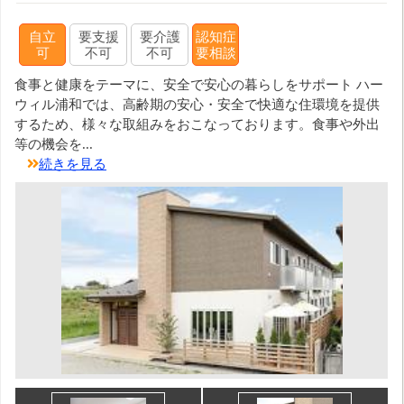
自立
要支援
要介護
認知症
可
不可
不可
要相談
食事と健康をテーマに、安全で安心の暮らしをサポート ハー
ウィル浦和では、高齢期の安心・安全で快適な住環境を提供
するため、様々な取組みをおこなっております。食事や外出
等の機会を...
続きを見る