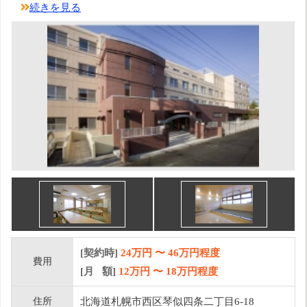
続きを見る
[契約時]
24万円
〜
46
万円程度
費用
[月 額]
12
万円 〜
18
万円程度
住所
北海道札幌市西区琴似四条二丁目6-18