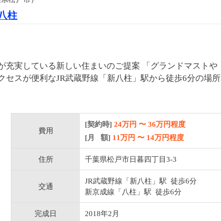
八柱
が充実している新しい住まいのご提案 「グランドマストや
クセスが便利なJR武蔵野線「新八柱」駅から徒歩6分の場所
[契約時]
24万円
〜
36
万円程度
費用
[月 額]
11
万円 〜
14
万円程度
住所
千葉県松戸市日暮四丁目3-3
JR武蔵野線「新八柱」駅 徒歩6分
交通
新京成線「八柱」駅 徒歩6分
完成日
2018年2月