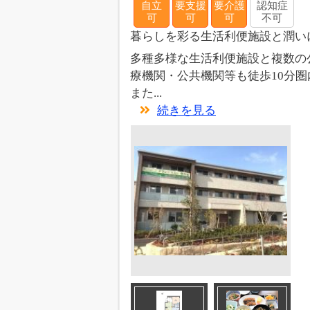
自立
要支援
要介護
認知症
可
可
可
不可
暮らしを彩る生活利便施設と潤い
多種多様な生活利便施設と複数の
療機関・公共機関等も徒歩10分
また...
続きを見る