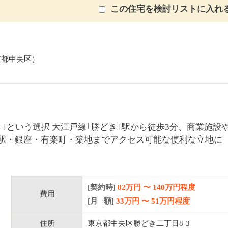
この住宅を検討リストに入れ
京都中央区）
｣という選択 大江戸線｢勝どき｣駅から徒歩3分、商業施設
駅・銀座・有楽町・築地までアクセス可能な便利な立地に
[契約時]
82万円
〜
140
万円程度
費用
[月 額]
33
万円 〜
51
万円程度
住所
東京都中央区勝どき二丁目8-3