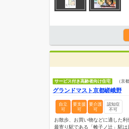
サービス付き高齢者向け住宅
（京
グランドマスト京都嵯峨野
自立
要支援
要介護
認知症
可
可
可
不可
お散歩、お買い物などに適した利
最寄り駅である「帷子ノ辻」駅は