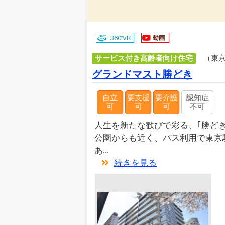
サービス付き高齢者向け住宅
（東
グランドマスト勝どき
自立
要支援
要介護
認知症
可
可
可
不可
人生を新たな歓びで彩る、｢勝どき
公園からも近く、バス利用で東京
あ...
続きを見る