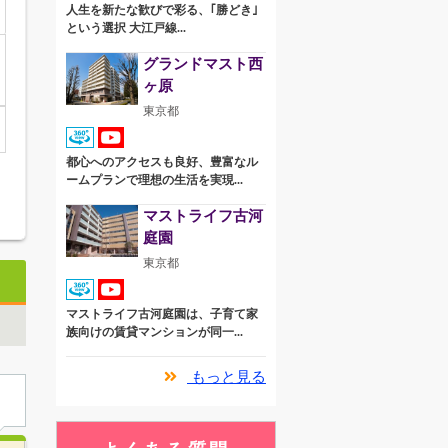
人生を新たな歓びで彩る、｢勝どき｣
という選択 大江戸線...
グランドマスト西
ヶ原
東京都
都心へのアクセスも良好、豊富なル
ームプランで理想の生活を実現...
マストライフ古河
庭園
東京都
マストライフ古河庭園は、子育て家
族向けの賃貸マンションが同一...
もっと見る