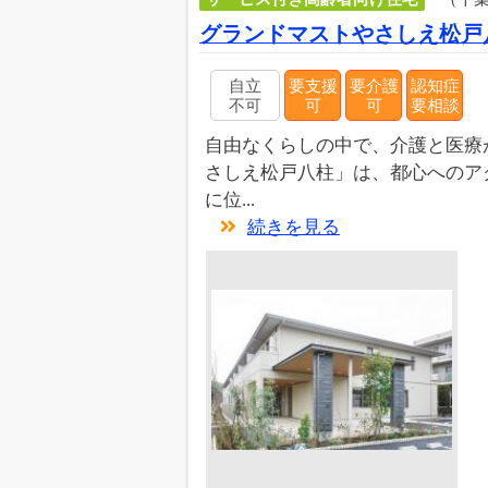
グランドマストやさしえ松戸
自立
要支援
要介護
認知症
不可
可
可
要相談
自由なくらしの中で、介護と医療
さしえ松戸八柱」は、都心へのア
に位...
続きを見る