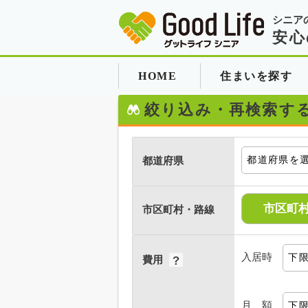
シニア
安心
HOME
住まいを探す
絞り込み・再検索す
都道府県
市区町
市区町村・路線
入居時
費用
月 額