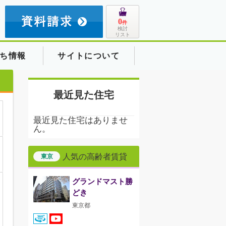
8
0
件
検討
リスト
ち情報
サイトについて
最近見た住宅
最近見た住宅はありませ
ん。
人気の高齢者賃貸
東京
グランドマスト勝
どき
東京都