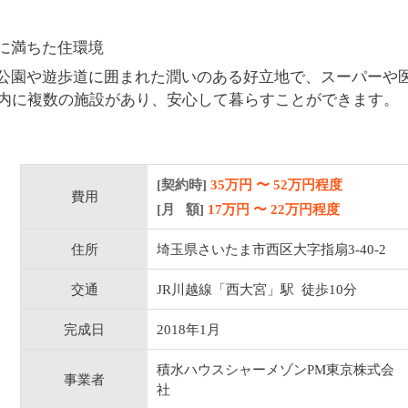
に満ちた住環境
公園や遊歩道に囲まれた潤いのある好立地で、スーパーや
圏内に複数の施設があり、安心して暮らすことができます。
[契約時]
35万円
〜
52
万円程度
費用
[月 額]
17
万円 〜
22
万円程度
住所
埼玉県さいたま市西区大字指扇3-40-2
交通
JR川越線「西大宮」駅 徒歩10分
完成日
2018年1月
積水ハウスシャーメゾンPM東京株式会
事業者
社