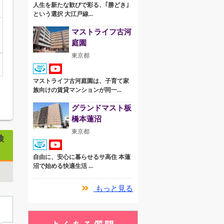
人生を新たな歓びで彩る、｢勝どき｣
という選択 大江戸線...
マストライフ古河
庭園
東京都
マストライフ古河庭園は、子育て家
族向けの賃貸マンションが同一...
グランドマスト板
橋本蓮沼
東京都
検
自由に、安心に暮らせるサ高住 本蓮
沼で始める快適生活 ...
もっと見る