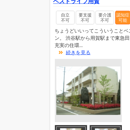
ベストライフ用賀
自立
要支援
要介護
認知症
不可
不可
不可
可能
ちょうどいいってこういうことベス
ン。 渋谷駅から用賀駅まで東急
充実の住環...
続きを見る