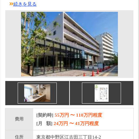
続きを見る
[契約時]
55万円
〜
110
万円程度
費用
[月 額]
24
万円 〜
41
万円程度
住所
東京都中野区江古田三丁目14-2