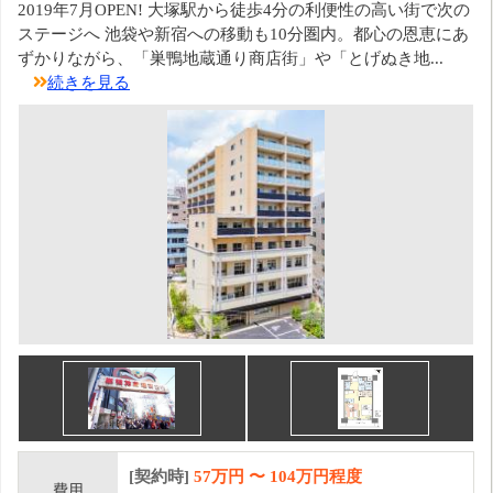
2019年7月OPEN! 大塚駅から徒歩4分の利便性の高い街で次の
ステージへ 池袋や新宿への移動も10分圏内。都心の恩恵にあ
ずかりながら、「巣鴨地蔵通り商店街」や「とげぬき地...
続きを見る
[契約時]
57万円
〜
104
万円程度
費用