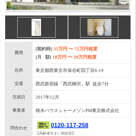
[契約時]
35万円
〜
72
万円程度
費用
[月 額]
18
万円 〜
29
万円程度
住所
東京都西東京市保谷町四丁目6-19
交通
西武新宿線「西武柳沢」駅 徒歩7分
完成日
2017年12月
事業者
積水ハウスシャーメゾンPM東京株式会社
0120-117-258
問合わせ
【高齢者住まい相談室】