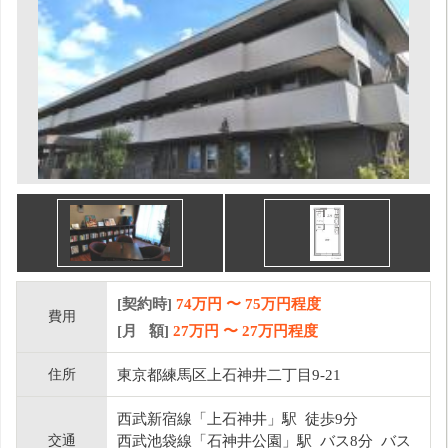
[契約時]
74万円
〜
75
万円程度
費用
[月 額]
27
万円 〜
27
万円程度
住所
東京都練馬区上石神井二丁目9-21
西武新宿線「上石神井」駅 徒歩9分
交通
西武池袋線「石神井公園」駅 バス8分 バス