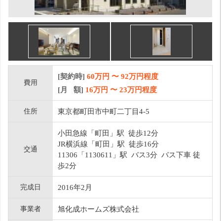
[契約時]
60万円
〜
92
万円程度
費用
[月 額]
16
万円 〜
23
万円程度
住所
東京都町田市中町二丁目4-5
小田急線「町田」駅 徒歩12分
JR横浜線「町田」駅 徒歩16分
交通
11306「1130611」駅 バス3分 バス下車 徒
歩2分
完成日
2016年2月
事業者
旭化成ホームズ株式会社