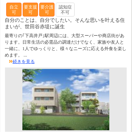
自立
要支援
要介護
認知症
可
可
可
不可
自分のことは、自分でしたい。そんな思いを叶える住
まいが、世田谷赤堤に誕生
最寄りの｢下高井戸｣駅周辺には、大型スーパーや商店街があ
ります。日常生活の必需品の調達だけでなく、家族や友人と
一緒に、1人でゆっくりと、様々なニーズに応える外食を楽し
めます。 ...
続きを見る