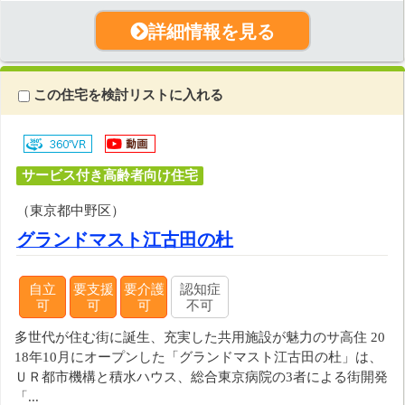
詳細情報を見る
この住宅を検討リストに入れる
サービス付き高齢者向け住宅
（東京都中野区）
グランドマスト江古田の杜
自立
要支援
要介護
認知症
可
可
可
不可
多世代が住む街に誕生、充実した共用施設が魅力のサ高住 20
18年10月にオープンした「グランドマスト江古田の杜」は、
ＵＲ都市機構と積水ハウス、総合東京病院の3者による街開発
「...