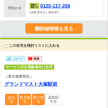
0120-117-258
問合わせ
【高齢者住まい相談室】
詳細情報を見る
この住宅を検討リストに入れる
サービス付き高齢者向け住宅
（東京都豊島区）
グランドマスト大塚駅前
自立
要支援
要介護
認知症
可
可
可
不可