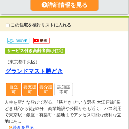
詳細情報を見る
この住宅を検討リストに入れる
サービス付き高齢者向け住宅
（東京都中央区）
グランドマスト勝どき
自立
要支援
要介護
認知症
可
可
可
不可
人生を新たな歓びで彩る、｢勝どき｣という選択 大江戸線｢勝
どき｣駅から徒歩3分、商業施設や公園からも近く、バス利用
で東京駅・銀座・有楽町・築地までアクセス可能な便利な立
地にあ...
続きを見る