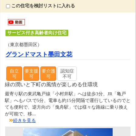
この住宅を検討リストに入れる
サービス付き高齢者向け住宅
（東京都墨田区）
グランドマスト墨田文花
自立
要支援
要介護
認知症
可
可
可
不可
緑の潤いと下町の風情が楽しめる住環境
最寄り駅の東武亀戸線「小村井駅」へは徒歩3分、JR「亀戸
駅」へもバスで5分、電車も約15分間隔で運行しているのでと
ても便利で、逆方向の「曳舟駅」では様々な路線に乗り換え
が可能で、移...
続きを見る