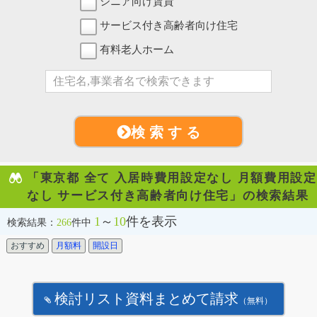
シニア向け賃貸
サービス付き高齢者向け住宅
有料老人ホーム
検 索 す る
「東京都 全て 入居時費用設定なし 月額費用設定
なし サービス付き高齢者向け住宅」の検索結果
1
～
10
件を表示
検索結果：
266
件中
おすすめ
月額料
開設日
検討リスト資料まとめて請求
（無料）