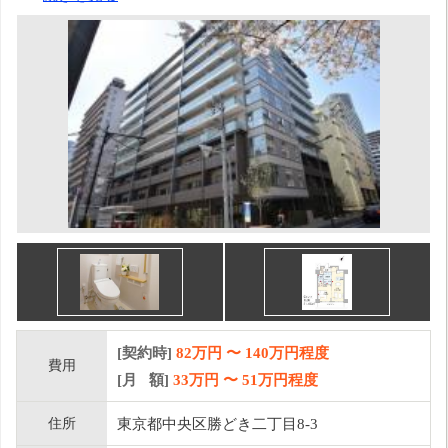
[契約時]
82万円
〜
140
万円程度
費用
[月 額]
33
万円 〜
51
万円程度
住所
東京都中央区勝どき二丁目8-3