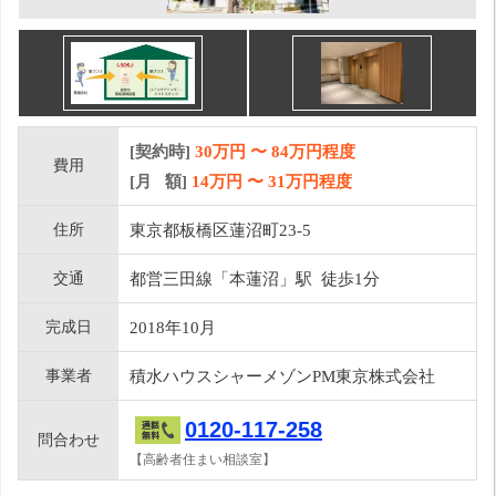
[契約時]
30万円
〜
84
万円程度
費用
[月 額]
14
万円 〜
31
万円程度
住所
東京都板橋区蓮沼町23-5
交通
都営三田線「本蓮沼」駅 徒歩1分
完成日
2018年10月
事業者
積水ハウスシャーメゾンPM東京株式会社
0120-117-258
問合わせ
【高齢者住まい相談室】