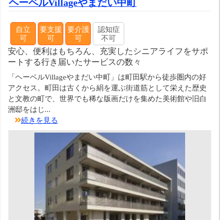
ヘーベルVillageやまだい中町
自立
要支援
要介護
認知症
可
可
可
不可
安心、便利はもちろん、充実したシニアライフをサポ
ートする行き届いたサービスの数々
「ヘーベルVillageやまだい中町」は町田駅から徒歩圏内の好
アクセス。町田は古くから絹を運ぶ街道筋として栄えた歴史
と文教の町で、世界でも稀な版画だけを集めた美術館や旧白
洲邸をはじ...
続きを見る