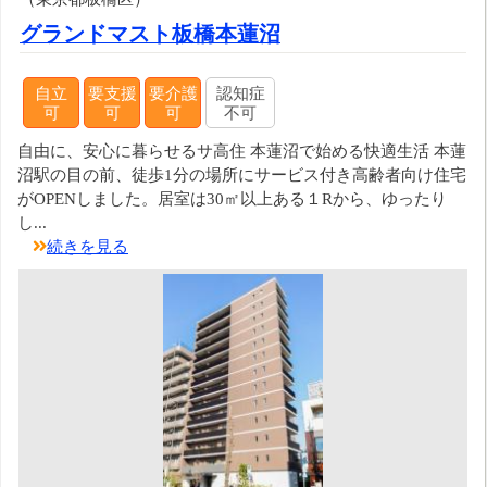
グランドマスト板橋本蓮沼
自立
要支援
要介護
認知症
可
可
可
不可
自由に、安心に暮らせるサ高住 本蓮沼で始める快適生活 本蓮
沼駅の目の前、徒歩1分の場所にサービス付き高齢者向け住宅
がOPENしました。居室は30㎡以上ある１Rから、ゆったり
し...
続きを見る