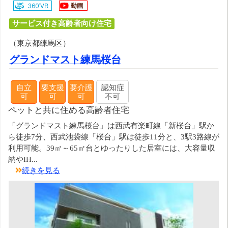
サービス付き高齢者向け住宅
（東京都練馬区）
グランドマスト練馬桜台
自立
要支援
要介護
認知症
可
可
可
不可
ペットと共に住める高齢者住宅
「グランドマスト練馬桜台」は西武有楽町線「新桜台」駅か
ら徒歩7分、西武池袋線「桜台」駅は徒歩11分と、3駅3路線が
利用可能。39㎡～65㎡台とゆったりした居室には、大容量収
納やIH...
続きを見る