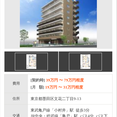
[契約時]
39万円
〜
79
万円程度
費用
[月 額]
19
万円 〜
31
万円程度
住所
東京都墨田区文花二丁目9-13
東武亀戸線「小村井」駅 徒歩3分
交通
JR中央・総武線「亀戸」駅 バス4分 バス下