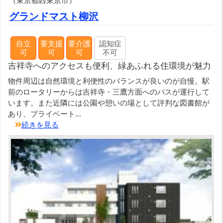
（東京都西東京市）
グランドマスト柳沢
自立
要支援
要介護
認知症
可
可
可
不可
吉祥寺へのアクセスも便利、緑あふれる住環境が魅力
物件周辺は自然環境と利便性のバランスが良いのが自慢。駅
前のロータリーからは吉祥寺・三鷹方面へのバスが運行して
います。また近隣には公園や憩いの場として評判な図書館が
あり、プライベート...
続きを見る