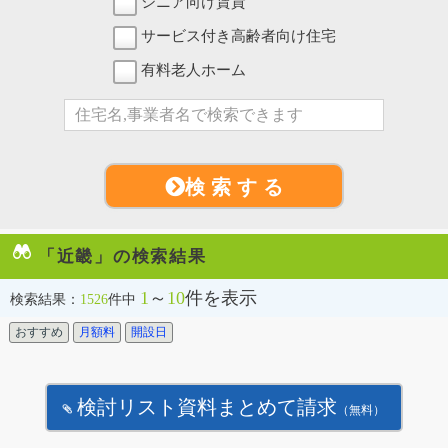
シニア向け賃貸
サービス付き高齢者向け住宅
有料老人ホーム
検 索 す る
「近畿」の検索結果
1
～
10
件を表示
検索結果：
1526
件中
おすすめ
月額料
開設日
検討リスト資料まとめて請求
（無料）