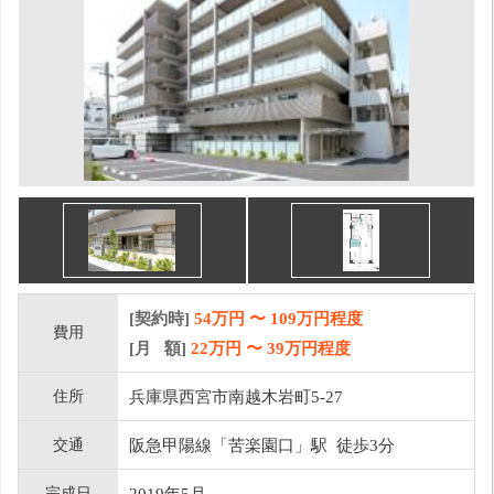
[契約時]
54万円
〜
109
万円程度
費用
[月 額]
22
万円 〜
39
万円程度
住所
兵庫県西宮市南越木岩町5-27
交通
阪急甲陽線「苦楽園口」駅 徒歩3分
完成日
2019年5月