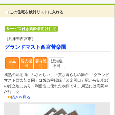
この住宅を検討リストに入れる
サービス付き高齢者向け住宅
（兵庫県西宮市）
グランドマスト西宮苦楽園
自立
要支援
要介護
認知症
可
可
可
不可
成熟の邸宅街にふさわしい、上質な暮らしの舞台 「グランド
マスト西宮苦楽園」は阪急甲陽線「苦楽園口」駅から徒歩3分
の好立地にあり、利便性に優れた物件です。周辺には病院や
銀行、商...
続きを見る