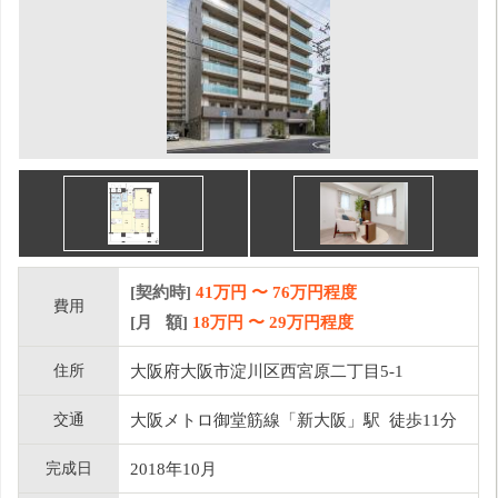
[契約時]
41万円
〜
76
万円程度
費用
[月 額]
18
万円 〜
29
万円程度
住所
大阪府大阪市淀川区西宮原二丁目5-1
交通
大阪メトロ御堂筋線「新大阪」駅 徒歩11分
完成日
2018年10月