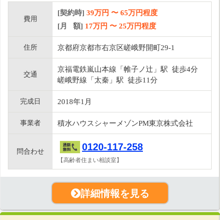
[契約時]
39万円
〜
65
万円程度
費用
[月 額]
17
万円 〜
25
万円程度
住所
京都府京都市右京区嵯峨野開町29-1
京福電鉄嵐山本線「帷子ノ辻」駅 徒歩4分
交通
嵯峨野線「太秦」駅 徒歩11分
完成日
2018年1月
事業者
積水ハウスシャーメゾンPM東京株式会社
0120-117-258
問合わせ
【高齢者住まい相談室】
詳細情報を見る