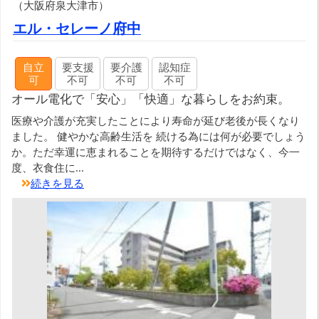
（大阪府泉大津市）
エル・セレーノ府中
自立
要支援
要介護
認知症
可
不可
不可
不可
オール電化で「安心」「快適」な暮らしをお約束。
医療や介護が充実したことにより寿命が延び老後が長くなり
ました。 健やかな高齢生活を 続ける為には何が必要でしょう
か。ただ幸運に恵まれることを期待するだけではなく、今一
度、衣食住に...
続きを見る