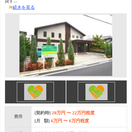
貸す...
続きを見る
[契約時]
20万円
〜
22
万円程度
費用
[月 額]
6
万円 〜
6
万円程度