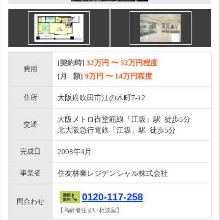
[契約時]
32万円
〜
52
万円程度
費用
[月 額]
9
万円 〜
14
万円程度
住所
大阪府吹田市江の木町7-12
大阪メトロ御堂筋線「江坂」駅 徒歩5分
交通
北大阪急行電鉄「江坂」駅 徒歩5分
完成日
2008年4月
事業者
住友林業レジデンシャル株式会社
0120-117-258
問合わせ
【高齢者住まい相談室】