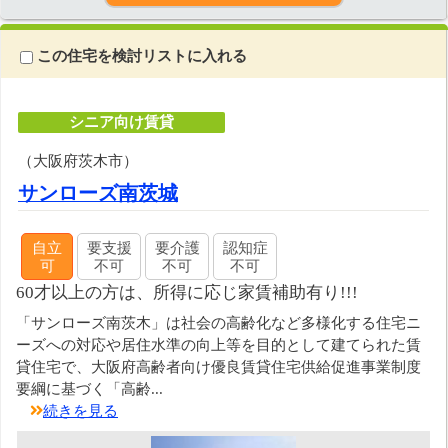
この住宅を検討リストに入れる
シニア向け賃貸
（大阪府茨木市）
サンローズ南茨城
自立
要支援
要介護
認知症
可
不可
不可
不可
60才以上の方は、所得に応じ家賃補助有り!!!
「サンローズ南茨木」は社会の高齢化など多様化する住宅ニ
ーズへの対応や居住水準の向上等を目的として建てられた賃
貸住宅で、大阪府高齢者向け優良賃貸住宅供給促進事業制度
要綱に基づく「高齢...
続きを見る