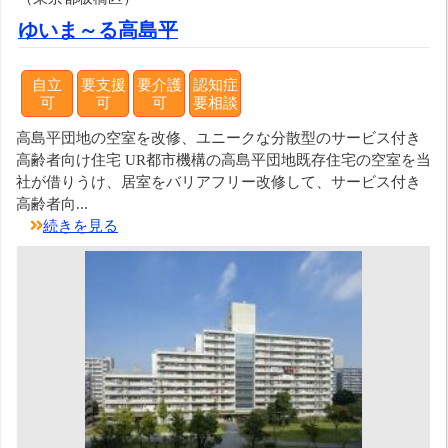
ゆいま～る高島平
自立
要支援
要介護
認知症
可
可
可
要相談
高島平団地の空室を改修、ユニークな分散型のサービス付き
高齢者向け住宅 UR都市機構の高島平団地既存住宅の空室を当
社が借りうけ、居室をバリアフリー改修して、サービス付き
高齢者向...
続きを見る