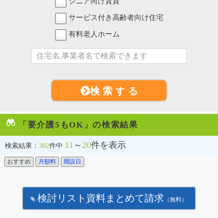
シニア向け賃貸
サービス付き高齢者向け住宅
有料老人ホーム
検 索 す る
「要介護5もOK」の検索結果
11
～
20
件を表示
検索結果：
302
件中
おすすめ
月額料
開設日
検討リスト資料まとめて請求
（無料）