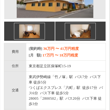
[契約時]
36万円
〜
41
万円程度
費用
[月 額]
17
万円 〜
18
万円程度
住所
東京都足立区保塚町15-19
東武伊勢崎線「竹ノ塚」駅 バス7分 バス下
車 徒歩5分
つくばエクスプレス「六町」駅 徒歩17分 バ
交通
ス6分 バス下車 徒歩5分
28005「2800502」駅 バス20分 バス下車 徒
歩3分