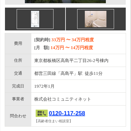
[契約時]
33万円
〜
34
万円程度
費用
[月 額]
14
万円 〜
14
万円程度
住所
東京都板橋区高島平二丁目26-2号棟内
交通
都営三田線「高島平」駅 徒歩11分
完成日
1972年1月
事業者
株式会社コミュニティネット
0120-117-258
問合わせ
【高齢者住まい相談室】