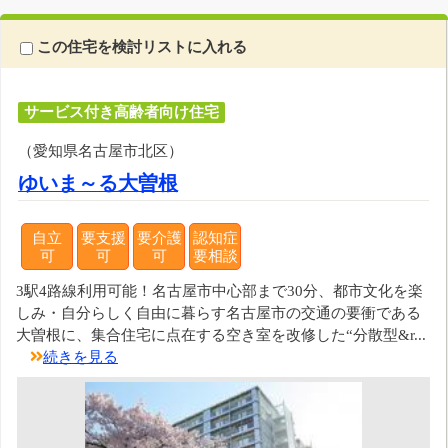
この住宅を検討リストに入れる
サービス付き高齢者向け住宅
（愛知県名古屋市北区）
ゆいま～る大曽根
自立
要支援
要介護
認知症
可
可
可
要相談
3駅4路線利用可能！名古屋市中心部まで30分、都市文化を楽
しみ・自分らしく自由に暮らす名古屋市の交通の要衝である
大曽根に、集合住宅に点在する空き室を改修した“分散型&r...
続きを見る