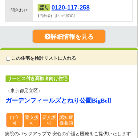
0120-117-258
問合わせ
【高齢者住まい相談室】
詳細情報を見る
この住宅を検討リストに入れる
サービス付き高齢者向け住宅
（東京都足立区）
ガーデンフィールズとねり公園BigBell
自立
要支援
要介護
認知症
可
可
可
要相談
病院のバックアップで 安心の介護と医療をご提供いたします