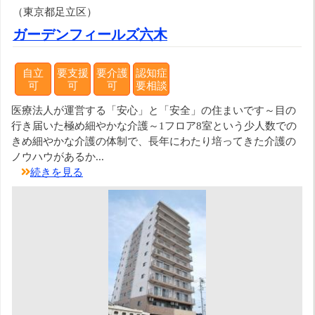
（東京都足立区）
ガーデンフィールズ六木
自立
要支援
要介護
認知症
可
可
可
要相談
医療法人が運営する「安心」と「安全」の住まいです～目の
行き届いた極め細やかな介護～1フロア8室という少人数での
きめ細やかな介護の体制で、長年にわたり培ってきた介護の
ノウハウがあるか...
続きを見る