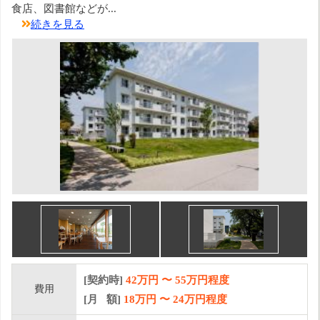
食店、図書館などが...
続きを見る
[契約時]
42万円
〜
55
万円程度
費用
[月 額]
18
万円 〜
24
万円程度