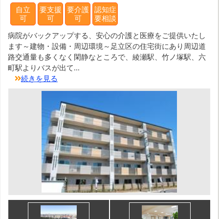
自立
要支援
要介護
認知症
可
可
可
要相談
病院がバックアップする、安心の介護と医療をご提供いたし
ます～建物・設備・周辺環境～足立区の住宅街にあり周辺道
路交通量も多くなく閑静なところで、綾瀬駅、竹ノ塚駅、六
町駅よりバスが出て...
続きを見る