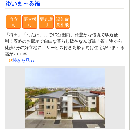
ゆいま～る福
自立
要支援
要介護
認知症
可
可
可
要相談
「梅田」「なんば」まで15分圏内。緑豊かな環境で駅近便
利！広めのお部屋で自由な暮らし阪神なんば線「福」駅から
徒歩5分の好立地に、サービス付き高齢者向け住宅ゆいま～る
福が2016年1...
続きを見る