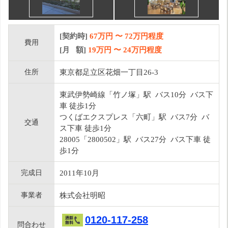
[契約時]
67万円
〜
72
万円程度
費用
[月 額]
19
万円 〜
24
万円程度
住所
東京都足立区花畑一丁目26-3
東武伊勢崎線「竹ノ塚」駅 バス10分 バス下
車 徒歩1分
つくばエクスプレス「六町」駅 バス7分 バ
交通
ス下車 徒歩1分
28005「2800502」駅 バス27分 バス下車 徒
歩1分
完成日
2011年10月
事業者
株式会社明昭
0120-117-258
問合わせ