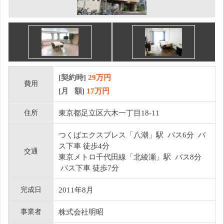
[契約時]
29万円
費用
[月 額]
17
万円
住所
東京都足立区六木一丁目18-11
つくばエクスプレス「八潮」駅 バス6分 バ
ス下車 徒歩4分
交通
東京メトロ千代田線「北綾瀬」駅 バス8分
バス下車 徒歩7分
完成日
2011年8月
事業者
株式会社明昭