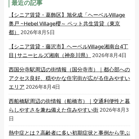
最近の記事
【シニア賃貸・葛飾区】旭化成「ヘーベルVillage
奥戸 ~Hebel Village櫻～ ペット共生賃貸（東京
都）
2026年8月5日
【シニア賃貸・藤沢市】ヘーベルVillage湘南台4丁
目|サニーヒルズ湘南（神奈川県）
2026年8月4日
西国分寺駅周辺の街情報（国分寺市）｜都心部への
アクセス良好、穏やかな住宅街が広がる住みやすい
エリア
2026年8月4日
西船橋駅周辺の街情報（船橋市）｜交通利便性と暮
らしやすさを兼ね備えた住みやすい街
2026年8月3
日
熱中症とは？高齢者に多い初期症状と事例から学ぶ