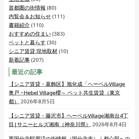
首都圏の街情報
(80)
内覧会＆お知らせ
(111)
書籍紹介
(110)
おすすめの住まい
(383)
ペットと暮らす
(30)
シニア賃貸 現地取材
(10)
新着記事
(207)
最近の記事
【シニア賃貸・葛飾区】旭化成「ヘーベルVillage
奥戸 ~Hebel Village櫻～ ペット共生賃貸（東京
都）
2026年8月5日
【シニア賃貸・藤沢市】ヘーベルVillage湘南台4丁
目|サニーヒルズ湘南（神奈川県）
2026年8月4日
西国分寺駅周辺の街情報（国分寺市）｜都心部への