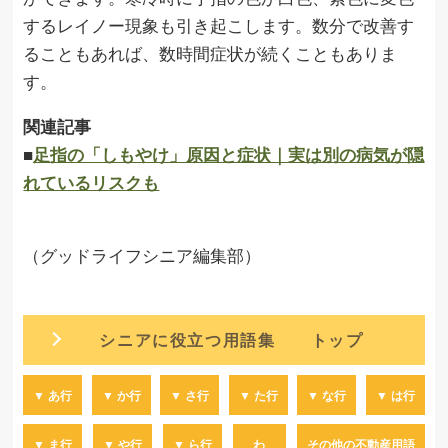
するレイノー現象も引き起こします。数分で改善す
ることもあれば、数時間症状が続くこともありま
す。
関連記事
■
足指の「しもやけ」原因と症状｜実は別の病気が隠
れているリスクも
（グッドライフシニア編集部）
シニアに役立つ用語集 トップ
▼ あ行
▼ か行
▼ さ行
▼ た行
▼ な行
▼ は行
▼ ま行
▼ や行
▼ ら行
わ
その他の不動産用語