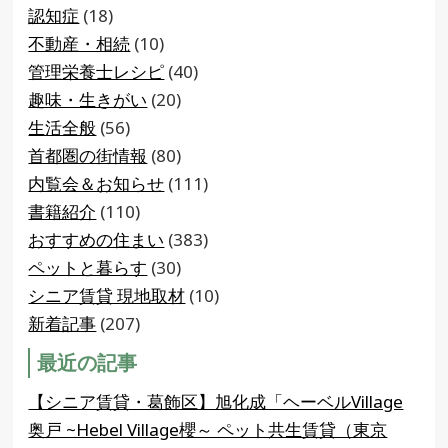
認知症
(18)
不動産・相続
(10)
管理栄養士レシピ
(40)
趣味・生きがい
(20)
生活全般
(56)
首都圏の街情報
(80)
内覧会＆お知らせ
(111)
書籍紹介
(110)
おすすめの住まい
(383)
ペットと暮らす
(30)
シニア賃貸 現地取材
(10)
新着記事
(207)
最近の記事
【シニア賃貸・葛飾区】旭化成「ヘーベルVillage
奥戸 ~Hebel Village櫻～ ペット共生賃貸（東京