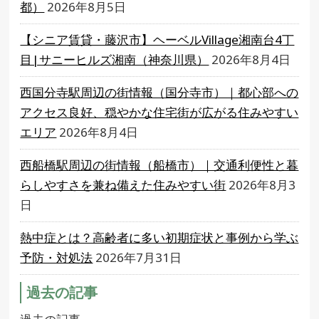
都）
2026年8月5日
【シニア賃貸・藤沢市】ヘーベルVillage湘南台4丁
目|サニーヒルズ湘南（神奈川県）
2026年8月4日
西国分寺駅周辺の街情報（国分寺市）｜都心部への
アクセス良好、穏やかな住宅街が広がる住みやすい
エリア
2026年8月4日
西船橋駅周辺の街情報（船橋市）｜交通利便性と暮
らしやすさを兼ね備えた住みやすい街
2026年8月3
日
熱中症とは？高齢者に多い初期症状と事例から学ぶ
予防・対処法
2026年7月31日
過去の記事