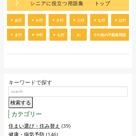
シニアに役立つ用語集 トップ
▼ あ行
▼ か行
▼ さ行
▼ た行
▼ な行
▼ は行
▼ ま行
▼ や行
▼ ら行
わ
その他の不動産用語
キーワードで探す
カテゴリー
住まい選び・住み替え
(39)
健康・病気予防
(146)