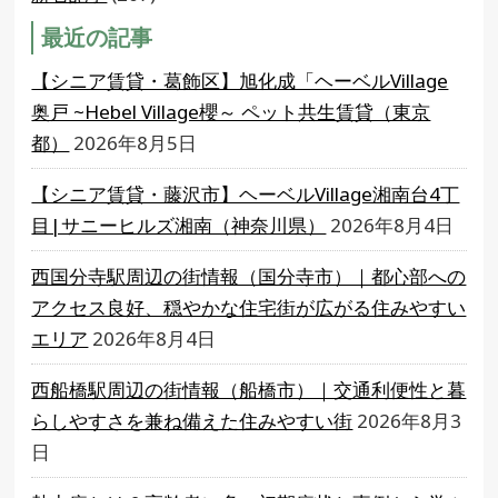
最近の記事
【シニア賃貸・葛飾区】旭化成「ヘーベルVillage
奥戸 ~Hebel Village櫻～ ペット共生賃貸（東京
都）
2026年8月5日
【シニア賃貸・藤沢市】ヘーベルVillage湘南台4丁
目|サニーヒルズ湘南（神奈川県）
2026年8月4日
西国分寺駅周辺の街情報（国分寺市）｜都心部への
アクセス良好、穏やかな住宅街が広がる住みやすい
エリア
2026年8月4日
西船橋駅周辺の街情報（船橋市）｜交通利便性と暮
らしやすさを兼ね備えた住みやすい街
2026年8月3
日