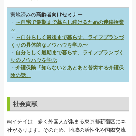
実地済みの
高齢者向けセミナー
・
～自宅で最期まで暮らし続けるための連続授業
～
・
～自分らしく最後まで暮らす、ライフプランづ
くりの具体的なノウハウを学ぶ〜
・
自分らしく最期まで暮らす、ライフプランづく
りのノウハウを学ぶ
・
介護保険「知らないとあとあと苦労する介護保
険の話」
社会貢献
㈱イチイは、多く外国人が集まる東京都新宿区に本
社があります。そのため、地域の活性化や国際交流