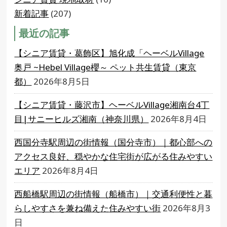
新着記事
(207)
最近の記事
【シニア賃貸・葛飾区】旭化成「ヘーベルVillage
奥戸 ~Hebel Village櫻～ ペット共生賃貸（東京
都）
2026年8月5日
【シニア賃貸・藤沢市】ヘーベルVillage湘南台4丁
目|サニーヒルズ湘南（神奈川県）
2026年8月4日
西国分寺駅周辺の街情報（国分寺市）｜都心部への
アクセス良好、穏やかな住宅街が広がる住みやすい
エリア
2026年8月4日
西船橋駅周辺の街情報（船橋市）｜交通利便性と暮
らしやすさを兼ね備えた住みやすい街
2026年8月3
日