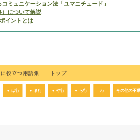
るコミュニケーション法「ユマニチュード」
事）について解説
ポイントとは
アに役立つ用語集 トップ
▼ は行
▼ ま行
▼ や行
▼ ら行
わ
その他の不