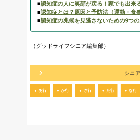
■
認知症の人に笑顔が戻る！家でも出来
■
認知症とは？原因と予防法（運動・食
■
認知症の兆候を見逃さないための9つの
（グッドライフシニア編集部）
シニ
▼ あ行
▼ か行
▼ さ行
▼ た行
▼ な行