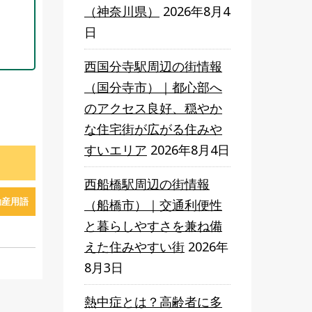
（神奈川県）
2026年8月4
日
西国分寺駅周辺の街情報
（国分寺市）｜都心部へ
のアクセス良好、穏やか
な住宅街が広がる住みや
すいエリア
2026年8月4日
西船橋駅周辺の街情報
動産用語
（船橋市）｜交通利便性
と暮らしやすさを兼ね備
えた住みやすい街
2026年
8月3日
熱中症とは？高齢者に多