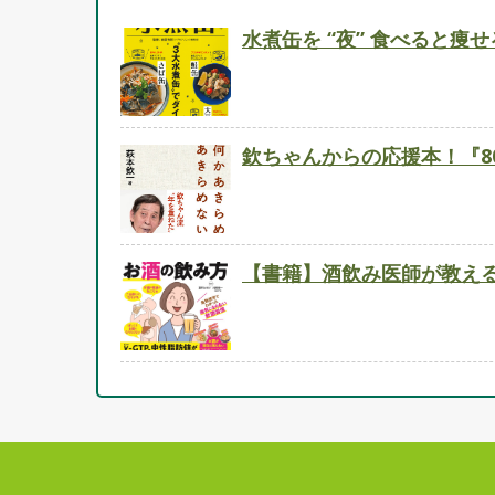
水煮缶を “夜” 食べると
欽ちゃんからの応援本！『8
【書籍】酒飲み医師が教え