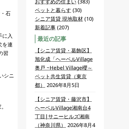
おすすめの住まい
(383)
ペットと暮らす
(30)
者・石
シニア賃貸 現地取材
(10)
新着記事
(207)
手に入
最近の記事
犬を連
【シニア賃貸・葛飾区】
の習
旭化成「ヘーベルVillage
奥戸 ~Hebel Village櫻～
いシニ
ペット共生賃貸（東京
都）
2026年8月5日
【シニア賃貸・藤沢市】
家。
ヘーベルVillage湘南台4
丁目|サニーヒルズ湘南
（神奈川県）
2026年8月4