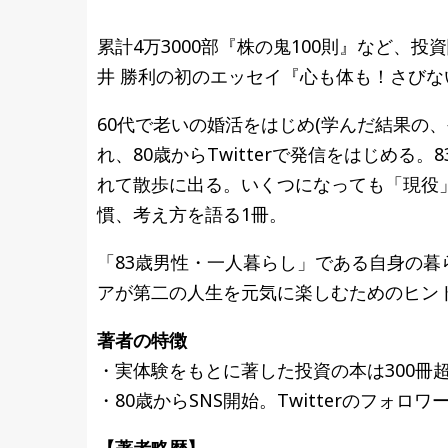
累計4万3000部『株の鬼100則』など
井 勝利の初のエッセイ『心も体も！さび
60代で老いの婚活をはじめ(学んだ結果の
れ、80歳からTwitterで発信をはじめ
れて散歩に出る。いくつになっても「現役
慣、考え方を語る1冊。
「83歳男性・一人暮らし」である自身の
アが第二の人生を元気に楽しむためのヒン
著者の特徴
・実体験をもとに著した投資の本は300冊
・80歳からSNS開始。Twitterのフォロワ