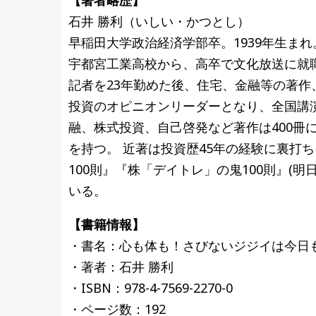
【著者略歴】
石井 勝利（いしい・かつとし）
早稲田大学政治経済学部卒。1939年生まれ
宇都宮工業高校から、高卒で文化放送に就
記者を23年勤めた後、住宅、金融等の著作
投資のオピニオンリーダーとなり、全国講
融、株式投資、自己啓発など著作は400冊に迫
を持つ。 近著は投資歴45年の経験に裏打
100則』『株「デイトレ」の鬼100則』(
いる。
【書籍情報】
・書名：心も体も！さびないジジイは今日
・著者：石井 勝利
・ISBN：978-4-7569-2270-0
・ページ数：192