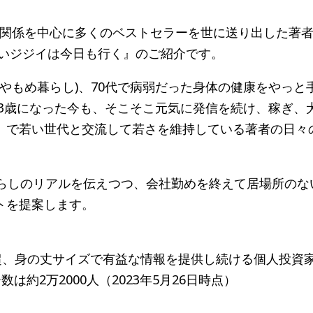
、投資関係を中心に多くのベストセラーを世に送り出した著
ないジジイは今日も行く』のご紹介です。
、やもめ暮らし)、70代で病弱だった身体の健康をやっと
る。83歳になった今も、そこそこ元気に発信を続け、稼ぎ、
」で若い世代と交流して若さを維持している著者の日々
暮らしのリアルを伝えつつ、会社勤めを終えて居場所のな
トを提案します。
超、身の丈サイズで有益な情報を提供し続ける個人投資
ー数は約2万2000人（2023年5月26日時点）