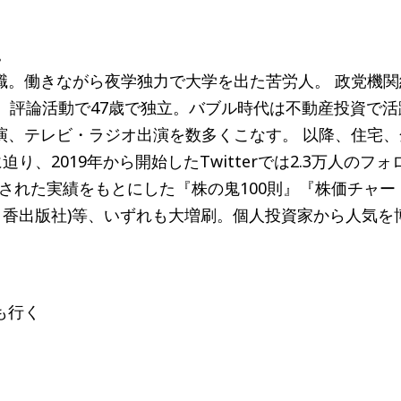
。
職。働きながら夜学独力で大学を出た苦労人。 政党機関
、評論活動で47歳で独立。バブル時代は不動産投資で活
演、テレビ・ラジオ出演を数多くこなす。 以降、住宅、
り、2019年から開始したTwitterでは2.3万人のフォ
ちされた実績をもとにした『株の鬼100則』『株価チャー
明日香出版社)等、いずれも大増刷。個人投資家から人気を
も行く