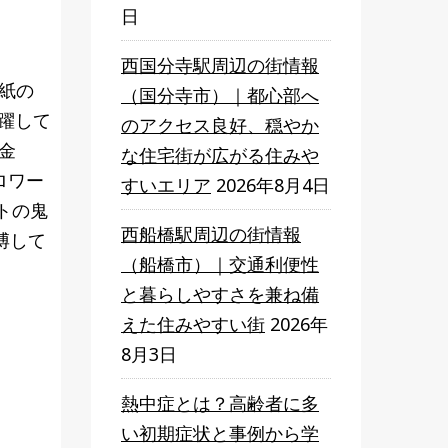
日
西国分寺駅周辺の街情報
紙の
（国分寺市）｜都心部へ
躍して
のアクセス良好、穏やか
金
な住宅街が広がる住みや
ロワー
すいエリア
2026年8月4日
トの鬼
西船橋駅周辺の街情報
博して
（船橋市）｜交通利便性
と暮らしやすさを兼ね備
えた住みやすい街
2026年
8月3日
熱中症とは？高齢者に多
い初期症状と事例から学