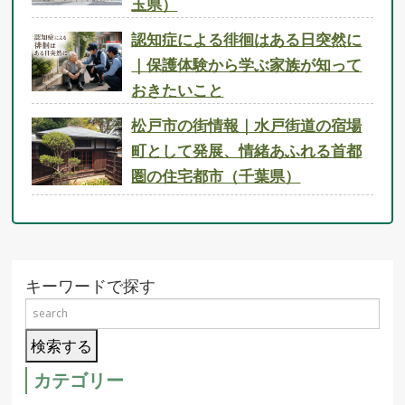
玉県）
認知症による徘徊はある日突然に
｜保護体験から学ぶ家族が知って
おきたいこと
松戸市の街情報｜水戸街道の宿場
町として発展、情緒あふれる首都
圏の住宅都市（千葉県）
キーワードで探す
カテゴリー