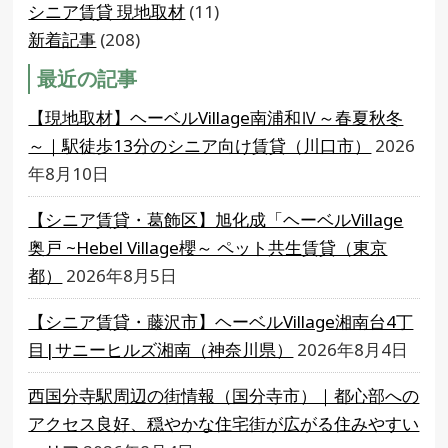
シニア賃貸 現地取材
(11)
新着記事
(208)
最近の記事
【現地取材】ヘーベルVillage南浦和Ⅳ～春夏秋冬
～｜駅徒歩13分のシニア向け賃貸（川口市）
2026
年8月10日
【シニア賃貸・葛飾区】旭化成「ヘーベルVillage
奥戸 ~Hebel Village櫻～ ペット共生賃貸（東京
都）
2026年8月5日
【シニア賃貸・藤沢市】ヘーベルVillage湘南台4丁
目|サニーヒルズ湘南（神奈川県）
2026年8月4日
西国分寺駅周辺の街情報（国分寺市）｜都心部への
アクセス良好、穏やかな住宅街が広がる住みやすい