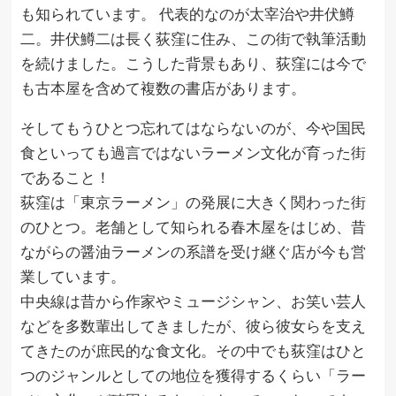
も知られています。 代表的なのが太宰治や井伏鱒
二。井伏鱒二は長く荻窪に住み、この街で執筆活動
を続けました。こうした背景もあり、荻窪には今で
も古本屋を含めて複数の書店があります。
そしてもうひとつ忘れてはならないのが、今や国民
食といっても過言ではないラーメン文化が育った街
であること！
荻窪は「東京ラーメン」の発展に大きく関わった街
のひとつ。老舗として知られる春木屋をはじめ、昔
ながらの醤油ラーメンの系譜を受け継ぐ店が今も営
業しています。
中央線は昔から作家やミュージシャン、お笑い芸人
などを多数輩出してきましたが、彼ら彼女らを支え
てきたのが庶民的な食文化。その中でも荻窪はひと
つのジャンルとしての地位を獲得するくらい「ラー