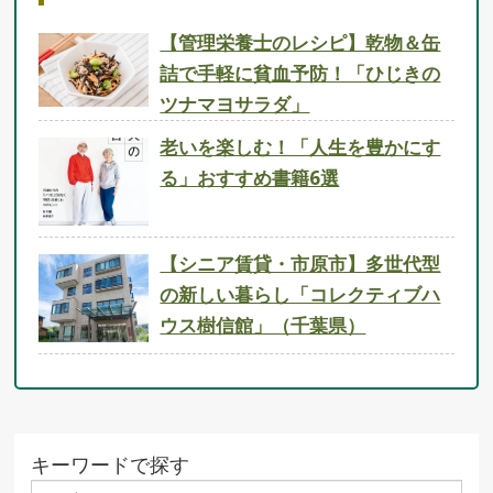
【管理栄養士のレシピ】乾物＆缶
詰で手軽に貧血予防！「ひじきの
ツナマヨサラダ」
老いを楽しむ！「人生を豊かにす
る」おすすめ書籍6選
【シニア賃貸・市原市】多世代型
の新しい暮らし「コレクティブハ
ウス樹信館」（千葉県）
キーワードで探す