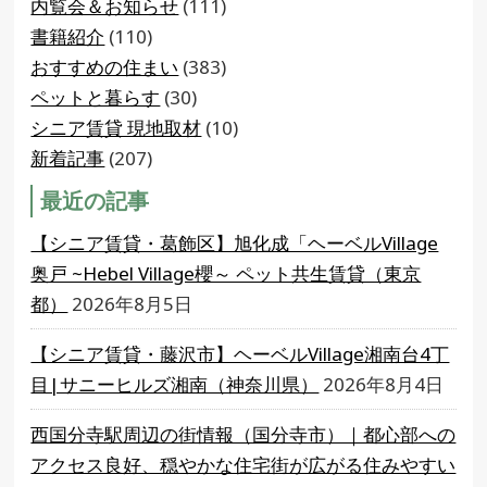
内覧会＆お知らせ
(111)
書籍紹介
(110)
おすすめの住まい
(383)
ペットと暮らす
(30)
シニア賃貸 現地取材
(10)
新着記事
(207)
最近の記事
【シニア賃貸・葛飾区】旭化成「ヘーベルVillage
奥戸 ~Hebel Village櫻～ ペット共生賃貸（東京
都）
2026年8月5日
【シニア賃貸・藤沢市】ヘーベルVillage湘南台4丁
目|サニーヒルズ湘南（神奈川県）
2026年8月4日
西国分寺駅周辺の街情報（国分寺市）｜都心部への
アクセス良好、穏やかな住宅街が広がる住みやすい