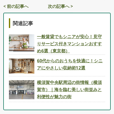
< 前の記事へ
次の記事へ >
関連記事
一般賃貸でもシニアが安心！見守
りサービス付きマンションおすす
め6選（東京都）
60代からのおうちを快適に！シニ
アにやさしい収納術12選
横須賀中央駅周辺の街情報（横須
賀市）｜海を臨む美しい街並みと
利便性が魅力の街