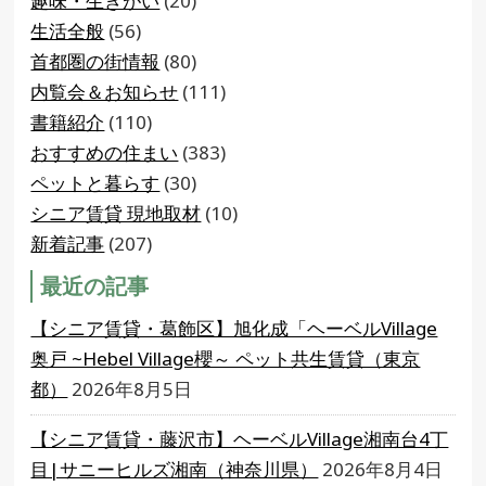
趣味・生きがい
(20)
生活全般
(56)
首都圏の街情報
(80)
内覧会＆お知らせ
(111)
書籍紹介
(110)
おすすめの住まい
(383)
ペットと暮らす
(30)
シニア賃貸 現地取材
(10)
新着記事
(207)
最近の記事
【シニア賃貸・葛飾区】旭化成「ヘーベルVillage
奥戸 ~Hebel Village櫻～ ペット共生賃貸（東京
都）
2026年8月5日
【シニア賃貸・藤沢市】ヘーベルVillage湘南台4丁
目|サニーヒルズ湘南（神奈川県）
2026年8月4日