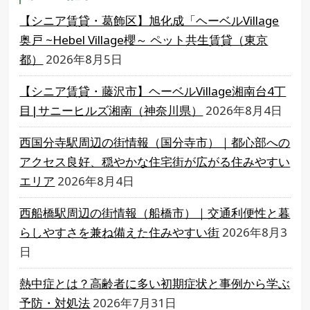
【シニア賃貸・葛飾区】旭化成「ヘーベルVillage
奥戸 ~Hebel Village櫻～ ペット共生賃貸（東京
都）
2026年8月5日
【シニア賃貸・藤沢市】ヘーベルVillage湘南台4丁
目|サニーヒルズ湘南（神奈川県）
2026年8月4日
西国分寺駅周辺の街情報（国分寺市）｜都心部への
アクセス良好、穏やかな住宅街が広がる住みやすい
エリア
2026年8月4日
西船橋駅周辺の街情報（船橋市）｜交通利便性と暮
らしやすさを兼ね備えた住みやすい街
2026年8月3
日
熱中症とは？高齢者に多い初期症状と事例から学ぶ
予防・対処法
2026年7月31日