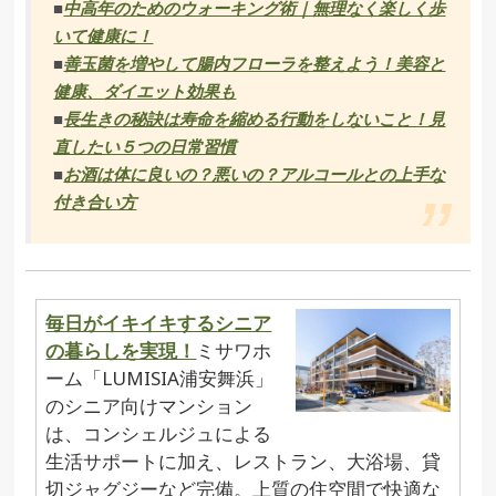
■
中高年のためのウォーキング術｜無理なく楽しく歩
いて健康に！
■
善玉菌を増やして腸内フローラを整えよう！美容と
健康、ダイエット効果も
■
長生きの秘訣は寿命を縮める行動をしないこと！見
直したい５つの日常習慣
■
お酒は体に良いの？悪いの？アルコールとの上手な
付き合い方
毎日がイキイキするシニア
の暮らしを実現！
ミサワホ
ーム「LUMISIA浦安舞浜」
のシニア向けマンション
は、コンシェルジュによる
生活サポートに加え、レストラン、大浴場、貸
切ジャグジーなど完備。上質の住空間で快適な