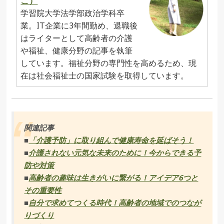
こ）
学習院大学法学部政治学科卒
業。IT企業に3年間勤め、退職後
はライターとして高齢者の介護
や福祉、健康分野の記事を執筆
しています。福祉分野の専門性を高めるため、現
在は社会福祉士の国家試験を取得しています。
関連記事
■
「介護予防」に取り組んで健康寿命を延ばそう！
■
介護されない元気な未来のために！今からできる予
防や対策
■
高齢者の趣味は生きがいに繋がる！アイデア6つと
その重要性
■
自分で求めてつくる時代！高齢者の地域でのつなが
りづくり