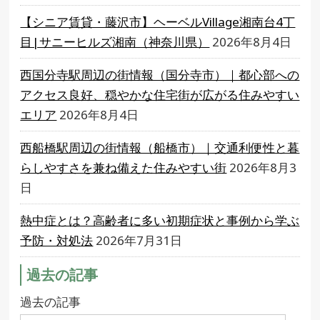
【シニア賃貸・藤沢市】ヘーベルVillage湘南台4丁
目|サニーヒルズ湘南（神奈川県）
2026年8月4日
西国分寺駅周辺の街情報（国分寺市）｜都心部への
アクセス良好、穏やかな住宅街が広がる住みやすい
エリア
2026年8月4日
西船橋駅周辺の街情報（船橋市）｜交通利便性と暮
らしやすさを兼ね備えた住みやすい街
2026年8月3
日
熱中症とは？高齢者に多い初期症状と事例から学ぶ
予防・対処法
2026年7月31日
過去の記事
過去の記事