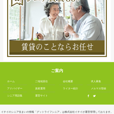
ご案内
ホーム
二地域居住
会社概要
求人募集
アドバイザー
資産運用
ライター紹介
メルマガ登録
シニア用語集
運営サイト
イチイのシニア住まいの情報「グットライフシニア」は株式会社イチイが運営管理しております。