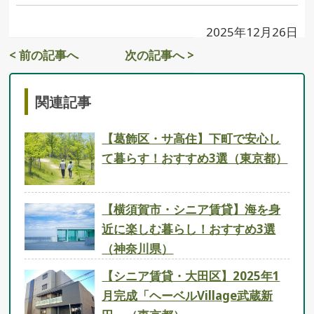
2025年12月26日
< 前の記事へ
次の記事へ >
関連記事
【葛飾区・サ高住】下町で安心し
て暮らす！おすすめ3選（東京都）
【横須賀市・シニア賃貸】海を身
近に楽しむ暮らし！おすすめ3選
（神奈川県）
【シニア賃貸・大田区】2025年1
月完成「ヘーベルVillage武蔵新