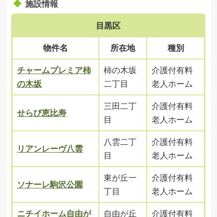
施設情報
目黒区
物件名
所在地
種別
チャームプレミア柿
柿の木坂
介護付有料
の木坂
二丁目
老人ホーム
三田二丁
介護付有料
せらび恵比寿
目
老人ホーム
八雲二丁
介護付有料
リアンレーヴ八雲
目
老人ホーム
東が丘一
介護付有料
ソナーレ駒沢公園
丁目
老人ホーム
ニチイホーム自由が
自由が丘
介護付有料