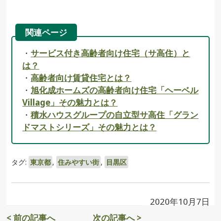
関連ページ
・
サービス付き高齢者向け住宅（サ高住）と
は？
・
高齢者向け賃貸住宅とは？
・
旭化成ホームズの高齢者向け住宅「ヘーベル
Village」その魅力とは？
・
積水ハウスグループの自立型サ高住「グラン
ドマストシリーズ」その魅力とは？
タグ:
東京都
,
住みやすい街
,
目黒区
2020年10月7日
< 前の記事へ
次の記事へ >