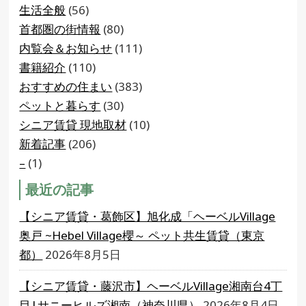
生活全般
(56)
首都圏の街情報
(80)
内覧会＆お知らせ
(111)
書籍紹介
(110)
おすすめの住まい
(383)
ペットと暮らす
(30)
シニア賃貸 現地取材
(10)
新着記事
(206)
–
(1)
最近の記事
【シニア賃貸・葛飾区】旭化成「ヘーベルVillage
奥戸 ~Hebel Village櫻～ ペット共生賃貸（東京
都）
2026年8月5日
【シニア賃貸・藤沢市】ヘーベルVillage湘南台4丁
目|サニーヒルズ湘南（神奈川県）
2026年8月4日