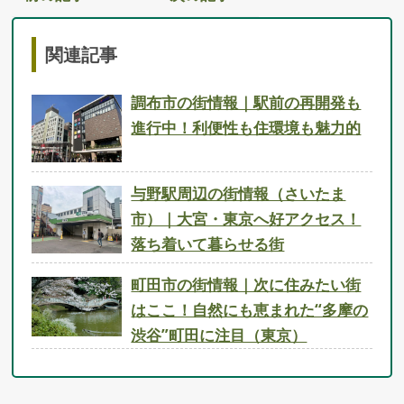
関連記事
調布市の街情報｜駅前の再開発も
進行中！利便性も住環境も魅力的
与野駅周辺の街情報（さいたま
市）｜大宮・東京へ好アクセス！
落ち着いて暮らせる街
町田市の街情報｜次に住みたい街
はここ！自然にも恵まれた“多摩の
渋谷”町田に注目（東京）