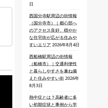
日
西国分寺駅周辺の街情報
（国分寺市）｜都心部へ
のアクセス良好、穏やか
な住宅街が広がる住みや
すいエリア
2026年8月4日
西船橋駅周辺の街情報
（船橋市）｜交通利便性
と暮らしやすさを兼ね備
えた住みやすい街
2026年
8月3日
熱中症とは？高齢者に多
い初期症状と事例から学