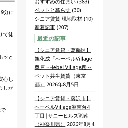
おすすめの住まい
(383)
ペットと暮らす
(30)
9分に
シニア賃貸 現地取材
(10)
新着記事
(207)
りて徒
最近の記事
【シニア賃貸・葛飾区】
ホッと
旭化成「ヘーベルVillage
奥戸 ~Hebel Village櫻～
ペット共生賃貸（東京
安心し
都）
2026年8月5日
らしが
【シニア賃貸・藤沢市】
ヘーベルVillage湘南台4
能で
丁目|サニーヒルズ湘南
（神奈川県）
2026年8月4