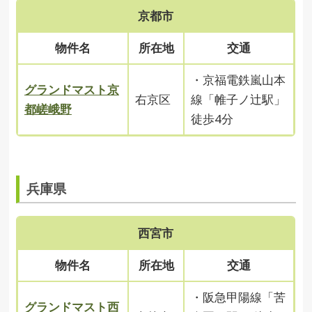
京都市
物件名
所在地
交通
・京福電鉄嵐山本
グランドマスト京
右京区
線「帷子ノ辻駅」
都嵯峨野
徒歩4分
兵庫県
西宮市
物件名
所在地
交通
・阪急甲陽線「苦
グランドマスト西