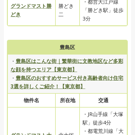
・都営大江戸線
グランドマスト勝
勝どき
「勝どき駅」徒歩
どき
二
3分
豊島区
・
豊島区はこんな街｜繁華街に文教地区など多彩
な顔を持つエリア【東京都】
・
豊島区のおすすめサービス付き高齢者向け住宅
3選を詳しくご紹介！【東京都】
物件名
所在地
交通
・JR山手線「大塚
駅」徒歩4分
・都電荒川線「大