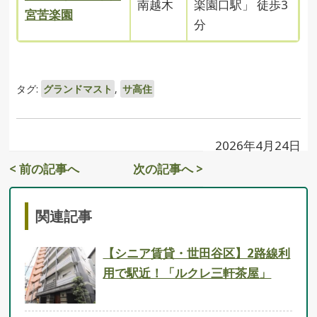
南越木
楽園口駅」 徒歩3
宮苦楽園
分
タグ:
グランドマスト
,
サ高住
2026年4月24日
< 前の記事へ
次の記事へ >
関連記事
【シニア賃貸・世田谷区】2路線利
用で駅近！「ルクレ三軒茶屋」