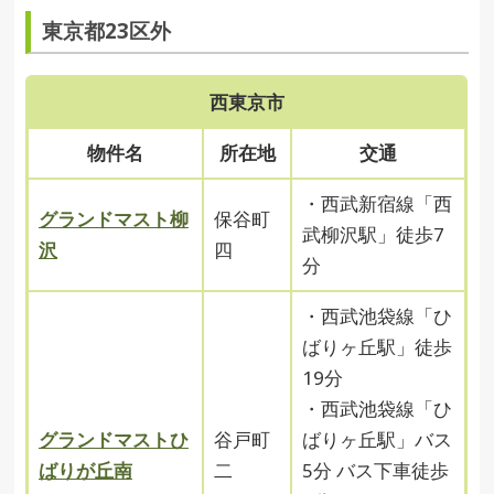
東京都23区外
西東京市
物件名
所在地
交通
・西武新宿線「西
グランドマスト柳
保谷町
武柳沢駅」徒歩7
沢
四
分
・西武池袋線「ひ
ばりヶ丘駅」徒歩
19分
・西武池袋線「ひ
グランドマストひ
谷戸町
ばりヶ丘駅」バス
ばりが丘南
二
5分 バス下車徒歩