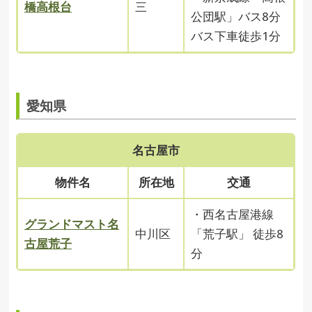
橋高根台
三
公団駅」バス8分
バス下車徒歩1分
愛知県
名古屋市
物件名
所在地
交通
・西名古屋港線
グランドマスト名
中川区
「荒子駅」 徒歩8
古屋荒子
分