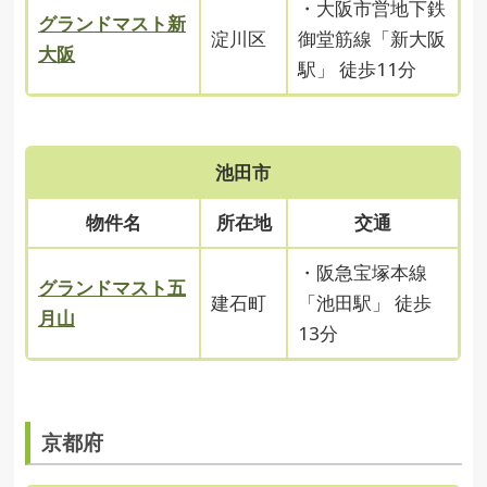
・大阪市営地下鉄
グランドマスト新
淀川区
御堂筋線「新大阪
大阪
駅」 徒歩11分
池田市
物件名
所在地
交通
・阪急宝塚本線
グランドマスト五
建石町
「池田駅」 徒歩
月山
13分
京都府