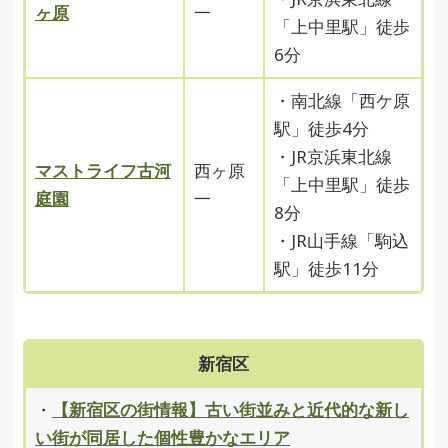
ヶ原
一
「上中里駅」徒歩
6分
・南北線「西ケ原
駅」徒歩4分
・JR京浜東北線
マストライフ古河
西ヶ原
「上中里駅」徒歩
庭園
一
8分
・JR山手線「駒込
駅」徒歩11分
新宿区
・
【新宿区の街情報】古い街並みと近代的な新し
い街が同居した個性豊かなエリア