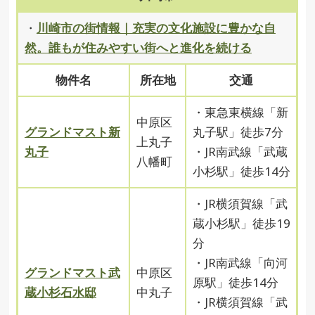
・
川崎市の街情報｜充実の文化施設に豊かな自
然。誰もが住みやすい街へと進化を続ける
物件名
所在地
交通
・東急東横線「新
中原区
グランドマスト新
丸子駅」徒歩7分
上丸子
丸子
・JR南武線「武蔵
八幡町
小杉駅」徒歩14分
・JR横須賀線「武
蔵小杉駅」徒歩19
分
・JR南武線「向河
グランドマスト武
中原区
原駅」徒歩14分
蔵小杉石水邸
中丸子
・JR横須賀線「武