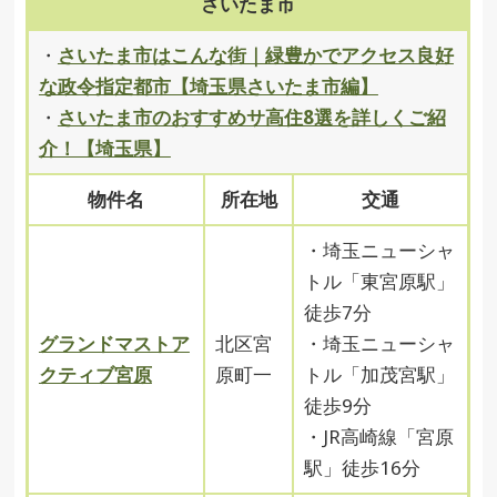
さいたま市
・
さいたま市はこんな街｜緑豊かでアクセス良好
な政令指定都市【埼玉県さいたま市編】
・
さいたま市のおすすめサ高住8選を詳しくご紹
介！【埼玉県】
物件名
所在地
交通
・埼玉ニューシャ
トル「東宮原駅」
徒歩7分
グランドマストア
北区宮
・埼玉ニューシャ
クティブ宮原
原町一
トル「加茂宮駅」
徒歩9分
・JR高崎線「宮原
駅」徒歩16分