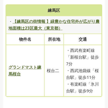
練馬区
・
【練馬区の街情報 】緑豊かな住宅外が広がり農
地面積は23区最大（東京都）
物件名
所在地
交通
・西武有楽町線
「新桜台駅」徒歩
7分
グランドマスト練
桜台二
・西武池袋線「桜
馬桜台
台駅」徒歩11分
・有楽町線「氷川
台駅」徒歩9分