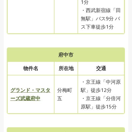
1分
・西武新宿線「田
無駅」バス9分 バ
ス下車徒歩1分
府中市
物件名
所在地
交通
・京王線「中河原
グランド・マスタ
分梅町
駅」徒歩12分
ーズ武蔵府中
五
・京王線「分倍河
原駅」徒歩15分