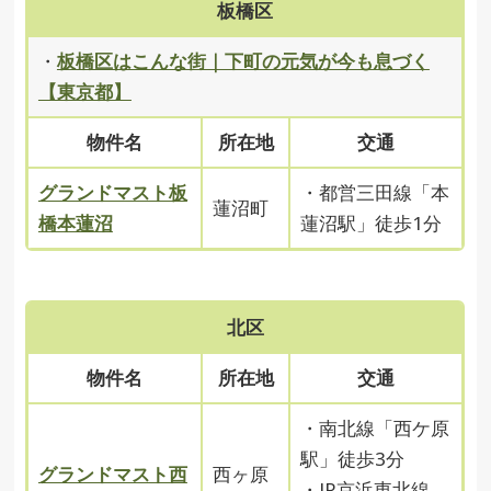
板橋区
・
板橋区はこんな街｜下町の元気が今も息づく
【東京都】
物件名
所在地
交通
グランドマスト板
・都営三田線「本
蓮沼町
橋本蓮沼
蓮沼駅」徒歩1分
北区
物件名
所在地
交通
・南北線「西ケ原
駅」徒歩3分
グランドマスト西
西ヶ原
・JR京浜東北線