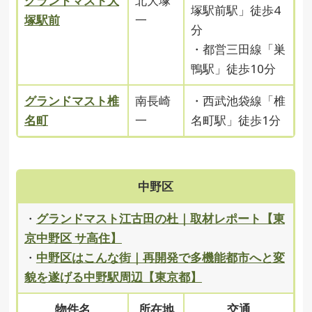
グランドマスト大
北大塚
塚駅前駅」徒歩4
塚駅前
一
分
・都営三田線「巣
鴨駅」徒歩10分
グランドマスト椎
南長崎
・西武池袋線「椎
名町
一
名町駅」徒歩1分
中野区
・
グランドマスト江古田の杜｜取材レポート【東
京中野区 サ高住】
・
中野区はこんな街｜再開発で多機能都市へと変
貌を遂げる中野駅周辺【東京都】
物件名
所在地
交通