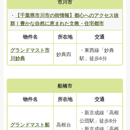
市川市
・
【千葉県市川市の街情報】都心へのアクセス抜
群！豊かな自然に恵まれた文教・住宅都市
物件名
所在地
交通
グランドマスト市
・東西線「妙典
妙典四
川妙典
駅」徒歩6分
船橋市
物件名
所在地
交通
・新京成線「高根
公団駅」徒歩8分
グランドマスト船
高根台
・新京成線「高根