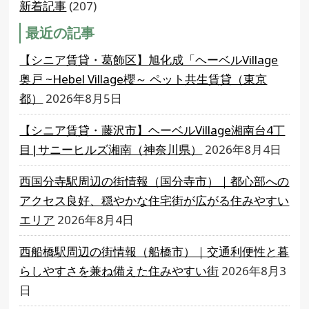
新着記事
(207)
最近の記事
【シニア賃貸・葛飾区】旭化成「ヘーベルVillage
奥戸 ~Hebel Village櫻～ ペット共生賃貸（東京
都）
2026年8月5日
【シニア賃貸・藤沢市】ヘーベルVillage湘南台4丁
目|サニーヒルズ湘南（神奈川県）
2026年8月4日
西国分寺駅周辺の街情報（国分寺市）｜都心部への
アクセス良好、穏やかな住宅街が広がる住みやすい
エリア
2026年8月4日
西船橋駅周辺の街情報（船橋市）｜交通利便性と暮
らしやすさを兼ね備えた住みやすい街
2026年8月3
日