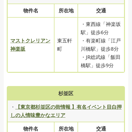
物件名
所在地
交通
・東西線「神楽坂
駅」徒歩6分
マストクレリアン
東五軒
・有楽町線「江戸
神楽坂
町
川橋駅」徒歩8分
・JR総武線「飯田
橋駅」徒歩9分
杉並区
・
【東京都杉並区の街情報 】有名イベント目白押
しの人情味豊かなエリア
物件名
所在地
交通