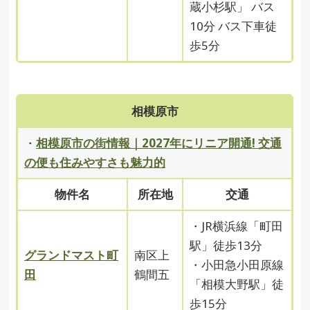
蔵小杉駅」 バス
10分 バス下車徒
歩5分
相模原市
・
相模原市の街情報｜2027年にリニア開通! 交通
の便も住みやすさも魅力的
物件名
所在地
交通
・JR横浜線「町田
駅」徒歩13分
グランドマスト町
南区上
・小田急小田原線
田
鶴間五
「相模大野駅」徒
歩15分