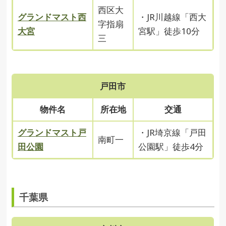
西区大
グランドマスト西
・JR川越線「西大
字指扇
大宮
宮駅」徒歩10分
三
戸田市
物件名
所在地
交通
グランドマスト戸
・JR埼京線「戸田
南町一
田公園
公園駅」徒歩4分
千葉県