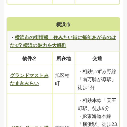
横浜市
・
横浜市の街情報｜住みたい街に毎年あがるのは
なぜ? 横浜の魅力を大解剖
物件名
所在地
交通
・相鉄いずみ野線
グランドマストみ
旭区柏
「南万騎が原駅」
なまきみらい
町
徒歩1分
・相鉄本線「天王
町駅」徒歩9分
・JR東海道本線
「横浜駅」徒歩23