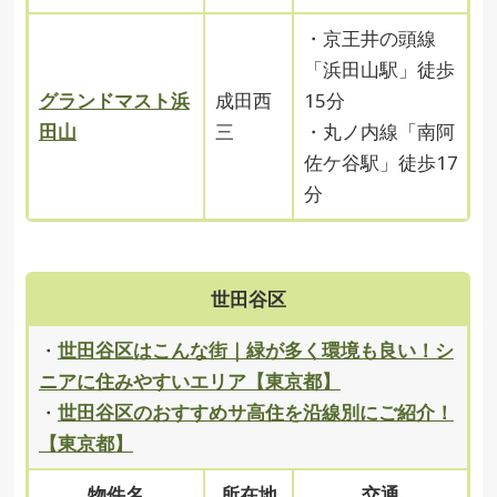
・京王井の頭線
「浜田山駅」徒歩
グランドマスト浜
成田西
15分
田山
三
・丸ノ内線「南阿
佐ケ谷駅」徒歩17
分
世田谷区
・
世田谷区はこんな街｜緑が多く環境も良い！シ
ニアに住みやすいエリア【東京都】
・
世田谷区のおすすめサ高住を沿線別にご紹介！
【東京都】
物件名
所在地
交通