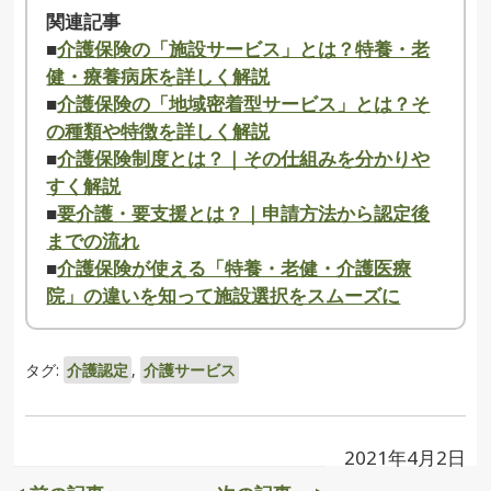
関連記事
■
介護保険の「施設サービス」とは？特養・老
健・療養病床を詳しく解説
■
介護保険の「地域密着型サービス」とは？そ
の種類や特徴を詳しく解説
■
介護保険制度とは？｜その仕組みを分かりや
すく解説
■
要介護・要支援とは？｜申請方法から認定後
までの流れ
■
介護保険が使える「特養・老健・介護医療
院」の違いを知って施設選択をスムーズに
タグ:
介護認定
,
介護サービス
2021年4月2日