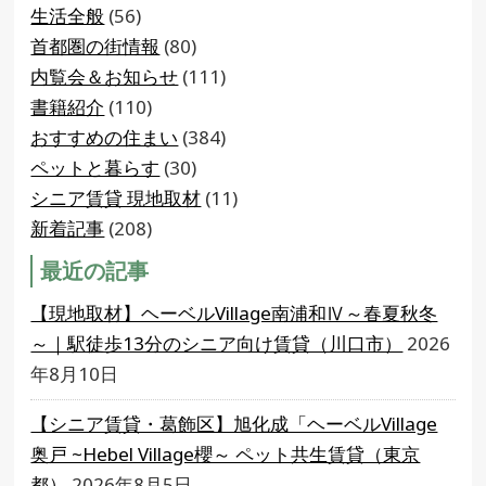
生活全般
(56)
首都圏の街情報
(80)
内覧会＆お知らせ
(111)
書籍紹介
(110)
おすすめの住まい
(384)
ペットと暮らす
(30)
シニア賃貸 現地取材
(11)
新着記事
(208)
最近の記事
【現地取材】ヘーベルVillage南浦和Ⅳ～春夏秋冬
～｜駅徒歩13分のシニア向け賃貸（川口市）
2026
年8月10日
【シニア賃貸・葛飾区】旭化成「ヘーベルVillage
奥戸 ~Hebel Village櫻～ ペット共生賃貸（東京
都）
2026年8月5日