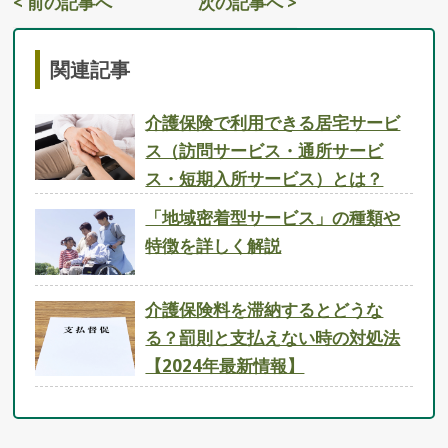
< 前の記事へ
次の記事へ >
関連記事
介護保険で利用できる居宅サービ
ス（訪問サービス・通所サービ
ス・短期入所サービス）とは？
「地域密着型サービス」の種類や
特徴を詳しく解説
介護保険料を滞納するとどうな
る？罰則と支払えない時の対処法
【2024年最新情報】