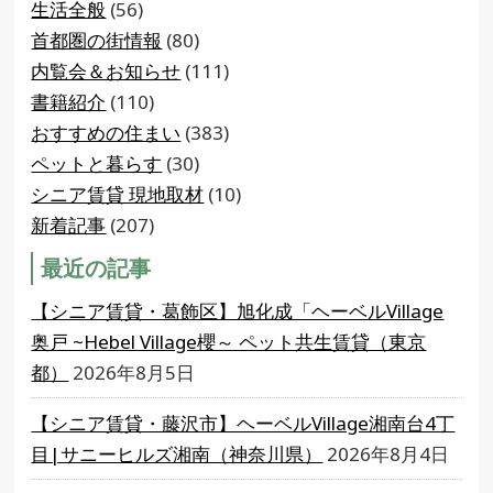
生活全般
(56)
首都圏の街情報
(80)
内覧会＆お知らせ
(111)
書籍紹介
(110)
おすすめの住まい
(383)
ペットと暮らす
(30)
シニア賃貸 現地取材
(10)
新着記事
(207)
最近の記事
【シニア賃貸・葛飾区】旭化成「ヘーベルVillage
奥戸 ~Hebel Village櫻～ ペット共生賃貸（東京
都）
2026年8月5日
【シニア賃貸・藤沢市】ヘーベルVillage湘南台4丁
目|サニーヒルズ湘南（神奈川県）
2026年8月4日