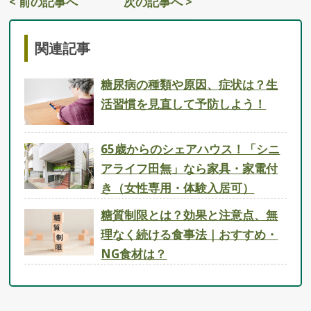
< 前の記事へ
次の記事へ >
関連記事
糖尿病の種類や原因、症状は？生
活習慣を見直して予防しよう！
65歳からのシェアハウス！「シニ
アライフ田無」なら家具・家電付
き（女性専用・体験入居可）
糖質制限とは？効果と注意点、無
理なく続ける食事法｜おすすめ・
NG食材は？