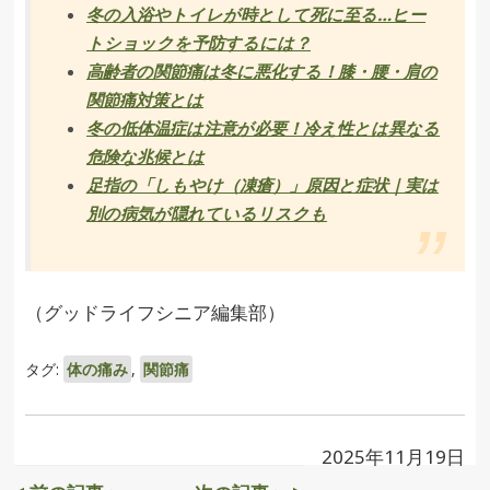
冬の入浴やトイレが時として死に至る…ヒー
トショックを予防するには？
高齢者の関節痛は冬に悪化する！膝・腰・肩の
関節痛対策とは
冬の低体温症は注意が必要！冷え性とは異なる
危険な兆候とは
足指の「しもやけ（凍瘡）」原因と症状｜実は
別の病気が隠れているリスクも
（グッドライフシニア編集部）
タグ:
体の痛み
,
関節痛
2025年11月19日