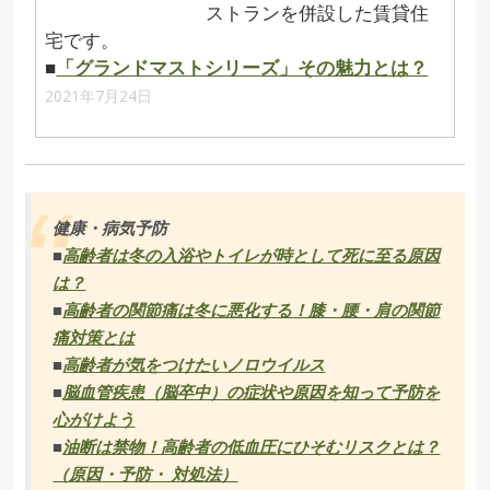
ストランを併設した賃貸住
宅です。
■
「グランドマストシリーズ」その魅力とは？
2021年7月24日
健康・病気予防
■
高齢者は冬の入浴やトイレが時として死に至る原因
は？
■
高齢者の関節痛は冬に悪化する！膝・腰・肩の関節
痛対策とは
■
高齢者が気をつけたいノロウイルス
■
脳血管疾患（脳卒中）の症状や原因を知って予防を
心がけよう
■
油断は禁物！高齢者の低血圧にひそむリスクとは？
（原因・予防・ 対処法）