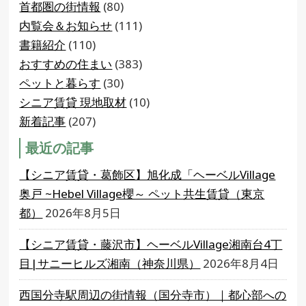
首都圏の街情報
(80)
内覧会＆お知らせ
(111)
書籍紹介
(110)
おすすめの住まい
(383)
ペットと暮らす
(30)
シニア賃貸 現地取材
(10)
新着記事
(207)
最近の記事
【シニア賃貸・葛飾区】旭化成「ヘーベルVillage
奥戸 ~Hebel Village櫻～ ペット共生賃貸（東京
都）
2026年8月5日
【シニア賃貸・藤沢市】ヘーベルVillage湘南台4丁
目|サニーヒルズ湘南（神奈川県）
2026年8月4日
西国分寺駅周辺の街情報（国分寺市）｜都心部への