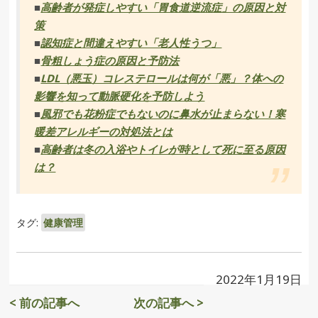
■
高齢者が発症しやすい「胃食道逆流症」の原因と対
策
■
認知症と間違えやすい「老人性うつ」
■
骨粗しょう症の原因と予防法
■
LDL（悪玉）コレステロールは何が「悪」？体への
影響を知って動脈硬化を予防しよう
■
風邪でも花粉症でもないのに鼻水が止まらない！寒
暖差アレルギーの対処法とは
■
高齢者は冬の入浴やトイレが時として死に至る原因
は？
タグ:
健康管理
2022年1月19日
< 前の記事へ
次の記事へ >