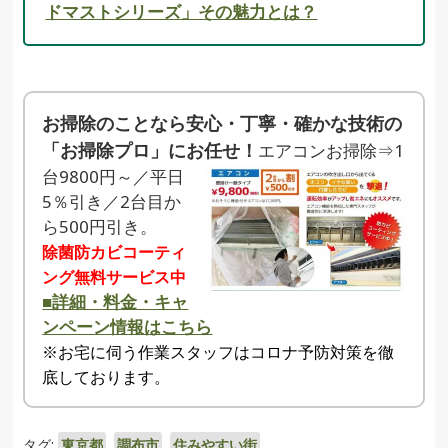
ドマストシリーズ」その魅力とは？
お掃除のことなら安心・丁寧・確かな技術の
「お掃除プロ」にお任せ！
エアコンお掃除⇒1
台9800円～／平日
5％引き／2台目か
ら500円引き。
除菌防カビコーティ
ング無料サービス中
■詳細・料金・キャ
ンペーン情報はこちら
※お宅に伺う作業スタッフはコロナ予防対策を徹
底しております。
タグ:
東京都
,
調布市
,
住みやすい街