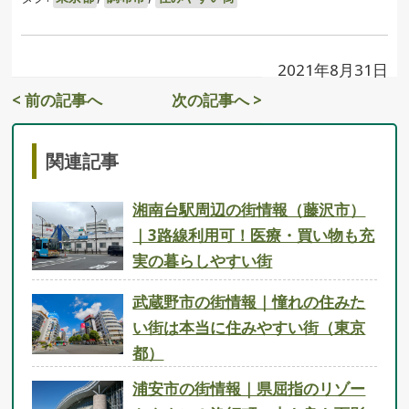
2021年8月31日
< 前の記事へ
次の記事へ >
関連記事
湘南台駅周辺の街情報（藤沢市）
｜3路線利用可！医療・買い物も充
実の暮らしやすい街
武蔵野市の街情報｜憧れの住みた
い街は本当に住みやすい街（東京
都）
浦安市の街情報｜県屈指のリゾー