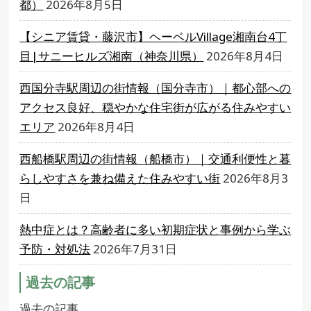
都）
2026年8月5日
【シニア賃貸・藤沢市】ヘーベルVillage湘南台4丁
目|サニーヒルズ湘南（神奈川県）
2026年8月4日
西国分寺駅周辺の街情報（国分寺市）｜都心部への
アクセス良好、穏やかな住宅街が広がる住みやすい
エリア
2026年8月4日
西船橋駅周辺の街情報（船橋市）｜交通利便性と暮
らしやすさを兼ね備えた住みやすい街
2026年8月3
日
熱中症とは？高齢者に多い初期症状と事例から学ぶ
予防・対処法
2026年7月31日
過去の記事
過去の記事