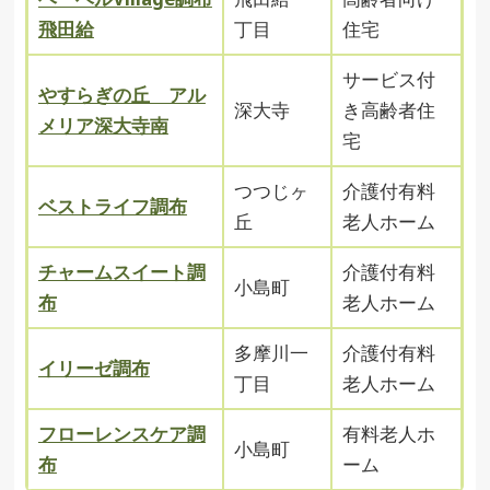
飛田給
丁目
住宅
サービス付
やすらぎの丘 アル
深大寺
き高齢者住
メリア深大寺南
宅
つつじヶ
介護付有料
ベストライフ調布
丘
老人ホーム
チャームスイート調
介護付有料
小島町
布
老人ホーム
多摩川一
介護付有料
イリーゼ調布
丁目
老人ホーム
フローレンスケア調
有料老人ホ
小島町
布
ーム