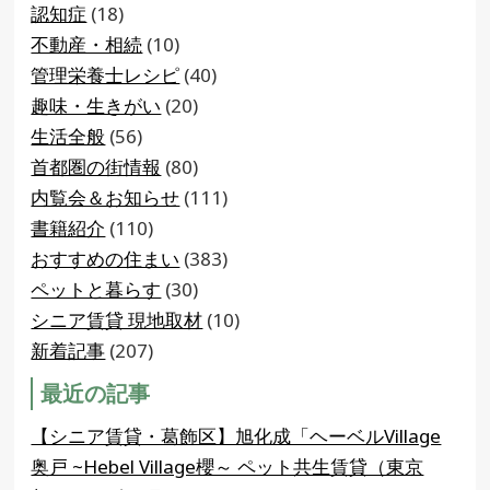
認知症
(18)
不動産・相続
(10)
管理栄養士レシピ
(40)
趣味・生きがい
(20)
生活全般
(56)
首都圏の街情報
(80)
内覧会＆お知らせ
(111)
書籍紹介
(110)
おすすめの住まい
(383)
ペットと暮らす
(30)
シニア賃貸 現地取材
(10)
新着記事
(207)
最近の記事
【シニア賃貸・葛飾区】旭化成「ヘーベルVillage
奥戸 ~Hebel Village櫻～ ペット共生賃貸（東京