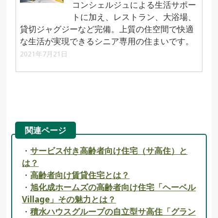
コンシェルジュによる生活サポー
トに加え、レストラン、大浴場、
貸切ジャグジーなど完備。上質の住空間で快適
な生活が実現できるシニア専用の住まいです。
2021年7月21日
関連ページ
・
サービス付き高齢者向け住宅（サ高住）と
は？
・
高齢者向け賃貸住宅とは？
・
旭化成ホームズの高齢者向け住宅「ヘーベル
Village」その魅力とは？
・
積水ハウスグループの自立型サ高住「グラン