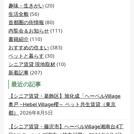
趣味・生きがい
(20)
生活全般
(56)
首都圏の街情報
(80)
内覧会＆お知らせ
(111)
書籍紹介
(110)
おすすめの住まい
(383)
ペットと暮らす
(30)
シニア賃貸 現地取材
(10)
新着記事
(207)
最近の記事
【シニア賃貸・葛飾区】旭化成「ヘーベルVillage
奥戸 ~Hebel Village櫻～ ペット共生賃貸（東京
都）
2026年8月5日
【シニア賃貸・藤沢市】ヘーベルVillage湘南台4丁