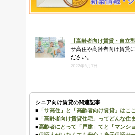
【高齢者向け賃貸・自立
サ高住や高齢者向け賃貸
ださい。
2022年6月7日
シニア向け賃貸の関連記事
■
「サ高住」と「高齢者向け賃貸」はこ
■
「高齢者向け賃貸住宅」ってどんな住
■
高齢者にとって「戸建」てと「マンシ
■
保証人がいなくても安心！身元保証サ