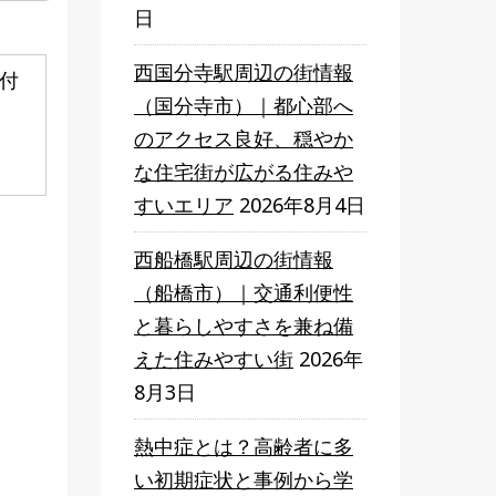
日
西国分寺駅周辺の街情報
の付
（国分寺市）｜都心部へ
のアクセス良好、穏やか
な住宅街が広がる住みや
すいエリア
2026年8月4日
西船橋駅周辺の街情報
（船橋市）｜交通利便性
と暮らしやすさを兼ね備
えた住みやすい街
2026年
8月3日
熱中症とは？高齢者に多
い初期症状と事例から学