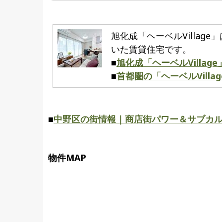
旭化成「ヘーベルVilla
いた賃貸住宅です。
■
旭化成「ヘーベルVilla
■
首都圏の「ヘーベルVilla
■
中野区の街情報｜商店街パワー＆サブカ
物件MAP