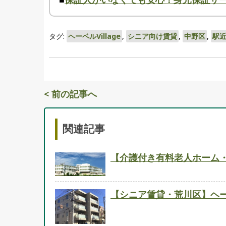
タグ:
ヘーベルVillage
,
シニア向け賃貸
,
中野区
,
駅
< 前の記事へ
関連記事
【介護付き有料老人ホーム
【シニア賃貸・荒川区】ヘーベ