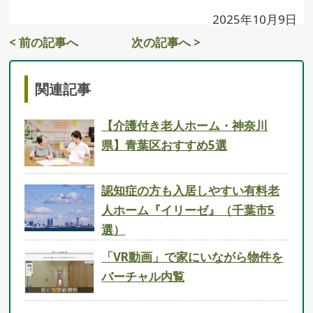
2025年10月9日
< 前の記事へ
次の記事へ >
関連記事
【介護付き老人ホーム・神奈川
県】青葉区おすすめ5選
認知症の方も入居しやすい有料老
人ホーム『イリーゼ』（千葉市5
選）
「VR動画」で家にいながら物件を
バーチャル内覧