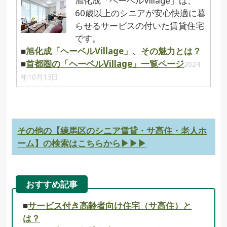
旭化成「ヘーベルVillage」は、
60歳以上のシニアが安心快適に暮
らせるサービスの付いた賃貸住宅
です。
■
旭化成「ヘーベルVillage」、その魅力とは？
■
首都圏の「ヘーベルVillage」一覧ページ
2024
年10月13日
その他の【練馬区のシニア賃貸・サ高住・老人ホ
ーム】の検索はこちらから▶▶▶
おすすめ記事
■
サービス付き高齢者向け住宅（サ高住）と
は？