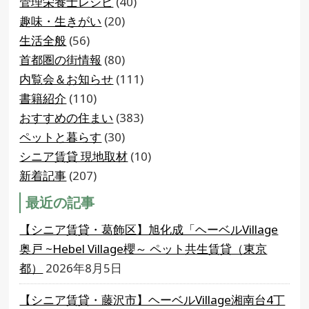
管理栄養士レシピ
(40)
趣味・生きがい
(20)
生活全般
(56)
首都圏の街情報
(80)
内覧会＆お知らせ
(111)
書籍紹介
(110)
おすすめの住まい
(383)
ペットと暮らす
(30)
シニア賃貸 現地取材
(10)
新着記事
(207)
最近の記事
【シニア賃貸・葛飾区】旭化成「ヘーベルVillage
奥戸 ~Hebel Village櫻～ ペット共生賃貸（東京
都）
2026年8月5日
【シニア賃貸・藤沢市】ヘーベルVillage湘南台4丁