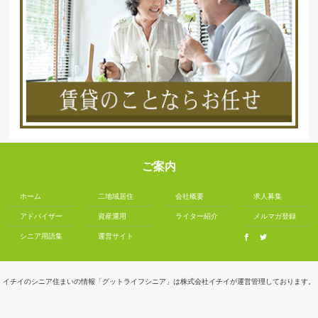
ご案内
ホーム
二地域居住
会社概要
求人募集
アドバイザー
資産運用
ライター紹介
メルマガ登録
シニア用語集
運営サイト
イチイのシニア住まいの情報「グットライフシニア」は株式会社イチイが運営管理しております。